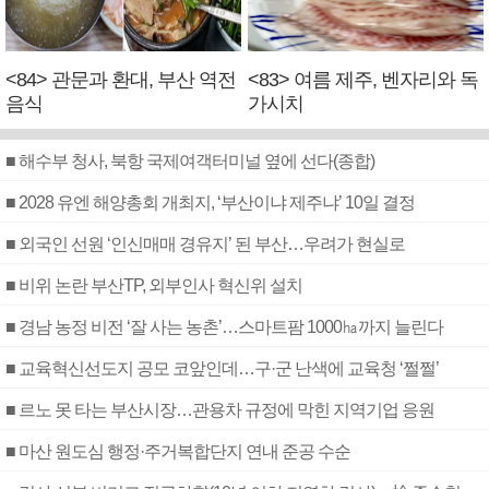
<84> 관문과 환대, 부산 역전
<83> 여름 제주, 벤자리와 독
음식
가시치
■ 해수부 청사, 북항 국제여객터미널 옆에 선다(종합)
■ 2028 유엔 해양총회 개최지, ‘부산이냐 제주냐’ 10일 결정
■ 외국인 선원 ‘인신매매 경유지’ 된 부산…우려가 현실로
■ 비위 논란 부산TP, 외부인사 혁신위 설치
■ 경남 농정 비전 ‘잘 사는 농촌’…스마트팜 1000㏊까지 늘린다
■ 교육혁신선도지 공모 코앞인데…구·군 난색에 교육청 ‘쩔쩔’
■ 르노 못 타는 부산시장…관용차 규정에 막힌 지역기업 응원
■ 마산 원도심 행정·주거복합단지 연내 준공 수순