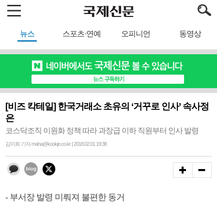
뉴스
스포츠·연예
오피니언
동영상
[비즈 칵테일] 한국거래소 초유의 ‘거꾸로 인사’ 속사정
은
코스닥조직 이원화 정책 따라 과장급 이하 직원부터 인사 발령
김미희 기자 maha@kookje.co.kr | 2018.02.01 19:38
- 부서장 발령 미뤄져 불편한 동거