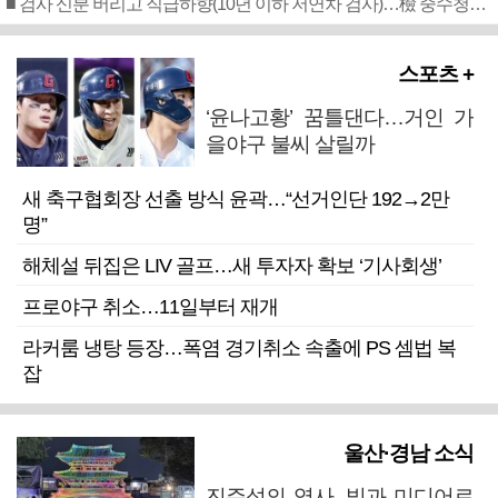
■ 검사 신분 버리고 직급하향(10년 이하 저연차 검사)…檢 중수청행 기피
스포츠 +
‘윤나고황’ 꿈틀댄다…거인 가
을야구 불씨 살릴까
새 축구협회장 선출 방식 윤곽…“선거인단 192→2만
명”
해체설 뒤집은 LIV 골프…새 투자자 확보 ‘기사회생’
프로야구 취소…11일부터 재개
라커룸 냉탕 등장…폭염 경기취소 속출에 PS 셈법 복
잡
울산·경남 소식
진주성의 역사, 빛과 미디어로