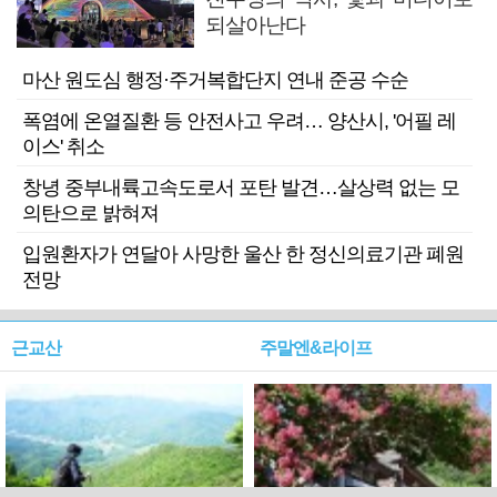
되살아난다
마산 원도심 행정·주거복합단지 연내 준공 수순
폭염에 온열질환 등 안전사고 우려… 양산시, '어필 레
이스' 취소
창녕 중부내륙고속도로서 포탄 발견…살상력 없는 모
의탄으로 밝혀져
입원환자가 연달아 사망한 울산 한 정신의료기관 폐원
전망
근교산
주말엔&라이프