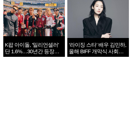
K팝 아이돌, '밀리언셀러'
‘라이징 스타’ 배우 김민하,
단 1.6%…30년간 등장
올해 BIFF 개막식 사회자
1182개팀 전수조사
확정