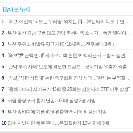
[많이 본 뉴스]
1
[속보] 여전히 ‘독도는 우리땅’ 외치는 日…韓선박이 독도 주변 해양조사 활동하자 반발
2
부산 울산 경남 구름 많고 경남 북서내륙 소나기…폭염·열대야 계속
3
부산 주유소 휘발유 평균가 ℓ당 1849원… 전주보다 3원 ↓
4
[속보]‘尹 탄핵 반대’ 세계로교회 손현보, 백악관서 트럼프 접견
5
‘탄약 부족 사태’ 보도에 격노한 트럼프…군사기밀 유출자 색출 지시
6
[속보] ‘심판 성접대’ 논란 축구협회 공식 사과…“현재는 부적절 행위 없어”
7
"올해 코스피 사이드카 43회 중 25회는 삼전닉스 ETF 이후 발생"
8
서울 중랑구서 흉기 난동…60대 남성 2명 사망
9
부산 앞바다에 기름 425ℓ 유출한 러시아 화물선 적발
10
입추 지났지만 푹푹 찐다…온열질환자 10년 만에 3배