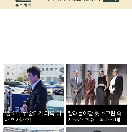
‘뺑소니 후 술타기 의혹’ 이
빨려들어갈 듯 스크린 속
재룡 재판행
시공간 변주…놀란의 메시
지는 ‘전쟁 속죄’