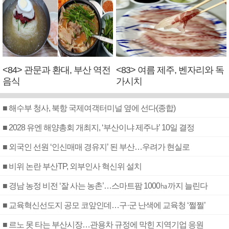
<84> 관문과 환대, 부산 역전
<83> 여름 제주, 벤자리와 독
음식
가시치
■ 해수부 청사, 북항 국제여객터미널 옆에 선다(종합)
■ 2028 유엔 해양총회 개최지, ‘부산이냐 제주냐’ 10일 결정
■ 외국인 선원 ‘인신매매 경유지’ 된 부산…우려가 현실로
■ 비위 논란 부산TP, 외부인사 혁신위 설치
■ 경남 농정 비전 ‘잘 사는 농촌’…스마트팜 1000㏊까지 늘린다
■ 교육혁신선도지 공모 코앞인데…구·군 난색에 교육청 ‘쩔쩔’
■ 르노 못 타는 부산시장…관용차 규정에 막힌 지역기업 응원