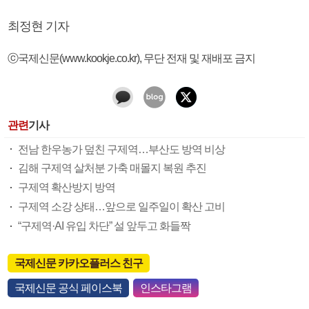
최정현 기자
ⓒ국제신문(www.kookje.co.kr), 무단 전재 및 재배포 금지
관련
기사
전남 한우농가 덮친 구제역…부산도 방역 비상
김해 구제역 살처분 가축 매몰지 복원 추진
구제역 확산방지 방역
구제역 소강 상태…앞으로 일주일이 확산 고비
“구제역·AI 유입 차단” 설 앞두고 화들짝
국제신문 카카오플러스 친구
국제신문 공식 페이스북
인스타그램