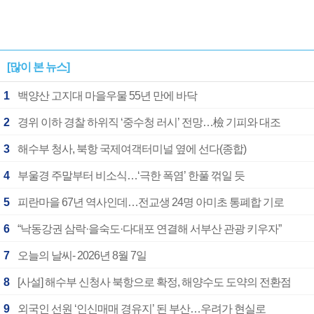
[많이 본 뉴스]
1
백양산 고지대 마을우물 55년 만에 바닥
2
경위 이하 경찰 하위직 ‘중수청 러시’ 전망…檢 기피와 대조
3
해수부 청사, 북항 국제여객터미널 옆에 선다(종합)
4
부울경 주말부터 비소식…‘극한 폭염’ 한풀 꺾일 듯
5
피란마을 67년 역사인데…전교생 24명 아미초 통폐합 기로
6
“낙동강권 삼락·을숙도·다대포 연결해 서부산 관광 키우자”
7
오늘의 날씨- 2026년 8월 7일
8
[사설] 해수부 신청사 북항으로 확정, 해양수도 도약의 전환점
9
외국인 선원 ‘인신매매 경유지’ 된 부산…우려가 현실로