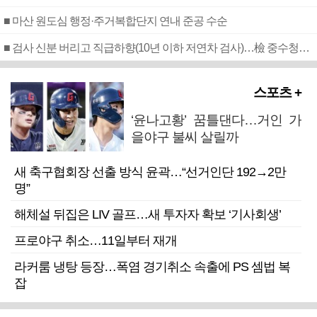
■ 마산 원도심 행정·주거복합단지 연내 준공 수순
■ 검사 신분 버리고 직급하향(10년 이하 저연차 검사)…檢 중수청행 기피
스포츠 +
‘윤나고황’ 꿈틀댄다…거인 가
을야구 불씨 살릴까
새 축구협회장 선출 방식 윤곽…“선거인단 192→2만
명”
해체설 뒤집은 LIV 골프…새 투자자 확보 ‘기사회생’
프로야구 취소…11일부터 재개
라커룸 냉탕 등장…폭염 경기취소 속출에 PS 셈법 복
잡