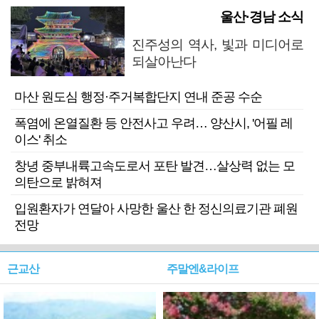
울산·경남 소식
진주성의 역사, 빛과 미디어로
되살아난다
마산 원도심 행정·주거복합단지 연내 준공 수순
폭염에 온열질환 등 안전사고 우려… 양산시, '어필 레
이스' 취소
창녕 중부내륙고속도로서 포탄 발견…살상력 없는 모
의탄으로 밝혀져
입원환자가 연달아 사망한 울산 한 정신의료기관 폐원
전망
근교산
주말엔&라이프