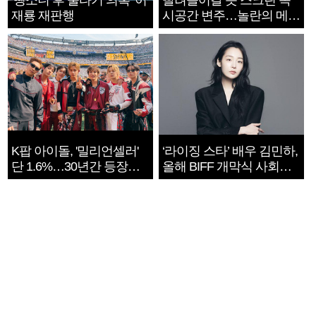
‘뺑소니 후 술타기 의혹’ 이
빨려들어갈 듯 스크린 속
재룡 재판행
시공간 변주…놀란의 메시
지는 ‘전쟁 속죄’
K팝 아이돌, '밀리언셀러'
‘라이징 스타’ 배우 김민하,
단 1.6%…30년간 등장
올해 BIFF 개막식 사회자
1182개팀 전수조사
확정