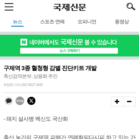
뉴스
스포츠·연예
오피니언
동영상
구제역 3종 혈청형 감별 진단키트 개발
축산검역본부, 상용화 추진
최정현 기자 | 2017.08.27 19:55
- 돼지 설사병 백신도 국산화
축산 농가의 구제역 피해가 연례화되다시피 하고 있는 가