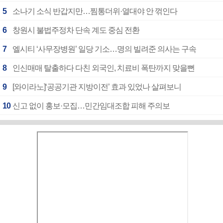
5
소나기 소식 반갑지만…찜통더위·열대야 안 꺾인다
6
창원시 불법주정차 단속 계도 중심 전환
7
엘시티 ‘사무장병원’ 일당 기소…명의 빌려준 의사는 구속
8
인신매매 탈출하다 다친 외국인, 치료비 폭탄까지 맞을뻔
9
[와이라노]‘공공기관 지방이전’ 효과 있었나 살펴보니
10
신고 없이 홍보·모집…민간임대조합 피해 주의보