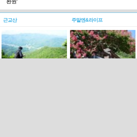
환원'
근교산
주말엔&라이프
근교산&그너머…상주·문경
폭염보다 더 뜨거워라…100
청화산~시루봉
일을 붉게 불태울 ‘선비정신’
피었네
PC버전
엑스
페이스북
Copyright ⓒ 2015 All rights reserved by 국제신문