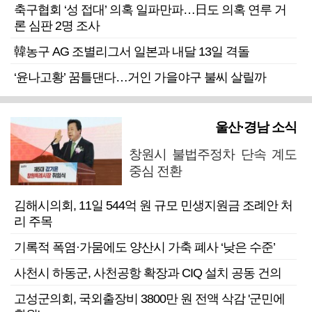
축구협회 ‘성 접대’ 의혹 일파만파…日도 의혹 연루 거
론 심판 2명 조사
韓농구 AG 조별리그서 일본과 내달 13일 격돌
‘윤나고황’ 꿈틀댄다…거인 가을야구 불씨 살릴까
울산·경남 소식
창원시 불법주정차 단속 계도
중심 전환
김해시의회, 11일 544억 원 규모 민생지원금 조례안 처
리 주목
기록적 폭염·가뭄에도 양산시 가축 폐사 ‘낮은 수준’
사천시 하동군, 사천공항 확장과 CIQ 설치 공동 건의
고성군의회, 국외출장비 3800만 원 전액 삭감 '군민에