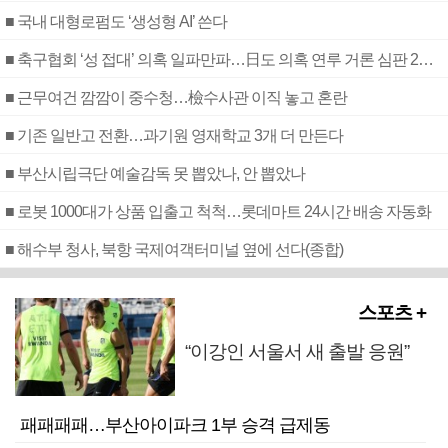
■ 국내 대형로펌도 ‘생성형 AI’ 쓴다
■ 축구협회 ‘성 접대’ 의혹 일파만파…日도 의혹 연루 거론 심판 2명 조사
■ 근무여건 깜깜이 중수청…檢수사관 이직 놓고 혼란
■ 기존 일반고 전환…과기원 영재학교 3개 더 만든다
■ 부산시립극단 예술감독 못 뽑았나, 안 뽑았나
■ 로봇 1000대가 상품 입출고 척척…롯데마트 24시간 배송 자동화
■ 해수부 청사, 북항 국제여객터미널 옆에 선다(종합)
스포츠 +
“이강인 서울서 새 출발 응원”
패패패패…부산아이파크 1부 승격 급제동