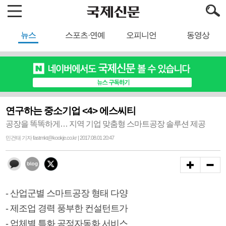
뉴스
스포츠·연예
오피니언
동영상
연구하는 중소기업 <4> 에스씨티
공장을 똑똑하게… 지역 기업 맞춤형 스마트공장 솔루션 제공
민건태 기자 fastmkt@kookje.co.kr | 2017.08.01 20:47
- 산업군별 스마트공장 형태 다양
- 제조업 경력 풍부한 컨설턴트가
- 업체별 특화 공정자동화 서비스