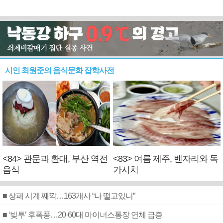
시인 최원준의 음식문화 잡학사전
<84> 관문과 환대, 부산 역전
<83> 여름 제주, 벤자리와 독
음식
가시치
■ 상폐 시계 째깍…163개사 “나 떨고있니”
■ ‘빚투’ 후폭풍…20·60대 마이너스통장 연체 급증