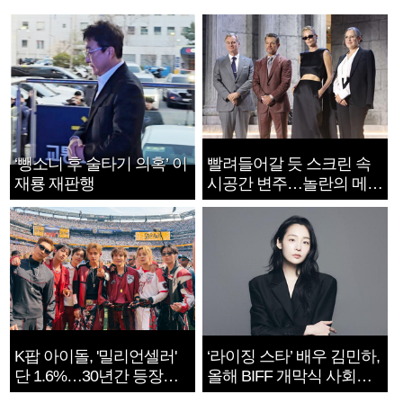
‘뺑소니 후 술타기 의혹’ 이
빨려들어갈 듯 스크린 속
재룡 재판행
시공간 변주…놀란의 메시
지는 ‘전쟁 속죄’
K팝 아이돌, '밀리언셀러'
‘라이징 스타’ 배우 김민하,
단 1.6%…30년간 등장
올해 BIFF 개막식 사회자
1182개팀 전수조사
확정