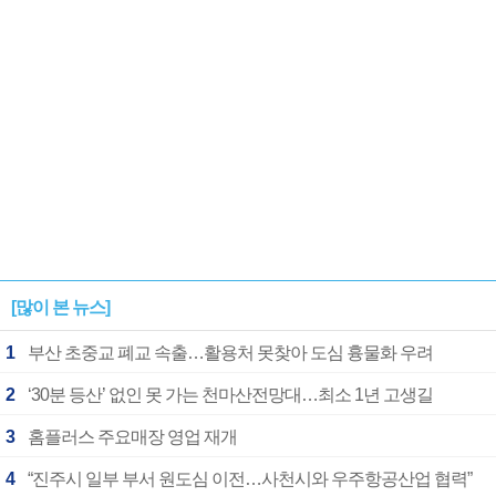
[많이 본 뉴스]
1
부산 초중교 폐교 속출…활용처 못찾아 도심 흉물화 우려
2
‘30분 등산’ 없인 못 가는 천마산전망대…최소 1년 고생길
3
홈플러스 주요매장 영업 재개
4
“진주시 일부 부서 원도심 이전…사천시와 우주항공산업 협력”