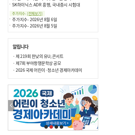
SK하이닉스 ADR 흥행, 국내증시 시험대
주가지수-
[전체보기]
주가지수- 2026년 8월 6일
주가지수- 2026년 8월 5일
알립니다
· 제 219회 한낮의 유U; 콘서트
· 제7회 부마항쟁문학상 공모
· 2026 국제 어린이·청소년 경제아카데미