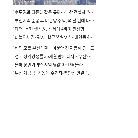
수도권과 다른데 같은 규제…부산 건설사 “쓰러지기 직전”
부산지역 준공 후 미분양 주택, 석 달 만에 다시 3000가구 넘어서
대연·문현 생활권, 전 세대 4베이 판상형…‘더샵 트리센트’ 내달 분양
더블역세권·평지·학군 ‘삼박자’…대연동 42층 브랜드 단지
바닥 모를 부산상권…미분양 건물 통째 경매도
전국 청약경쟁률 35개월 만에 최저…부산 미분양 ‘적체’ 심화
올해 상반기 부산지역 땅값 0.61% 올라
부산 개금·당감동에 주거지-백양산 연결 녹지 조성