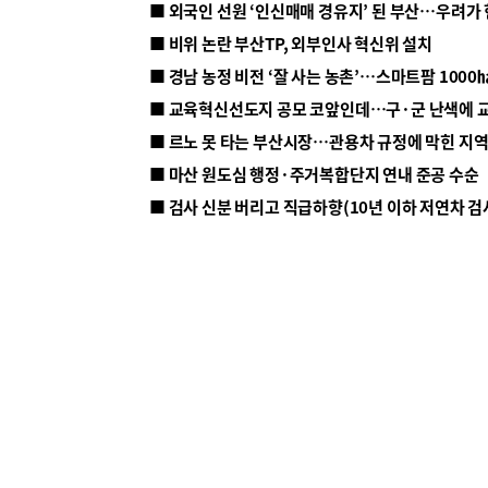
■ 외국인 선원 ‘인신매매 경유지’ 된 부산…우려가
■ 비위 논란 부산TP, 외부인사 혁신위 설치
■ 르노 못 타는 부산시장…관용차 규정에 막힌 지
■ 마산 원도심 행정·주거복합단지 연내 준공 수순