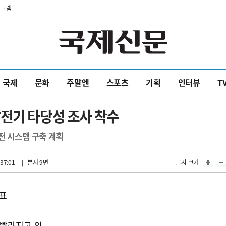
타그램
국제
문화
주말엔
스포츠
기획
인터뷰
T
전기 타당성 조사 착수
전 시스템 구축 계획
37:01
| 본지 9면
글자 크기
발표
 빨라지고 있