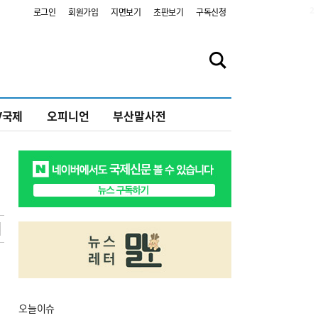
2
로그인
회원가입
지면보기
초판보기
구독신청
V국제
오피니언
부산말사전
오늘
이슈