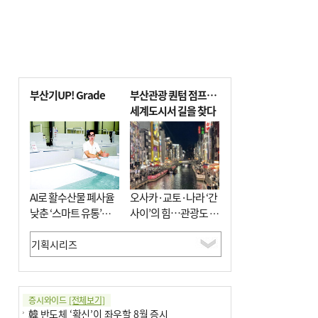
부산기UP! Grade
부산관광 퀀텀 점프…
세계도시서 길을 찾다
AI로 활수산물 폐사율
오사카·교토·나라 ‘간
낮춘 ‘스마트 유통’…
사이’의 힘…관광도 뭉
사막·산악지대 수출
쳐야 흥한다
도전
증시와이드
[전체보기]
韓 반도체 ‘확신’이 좌우할 8월 증시