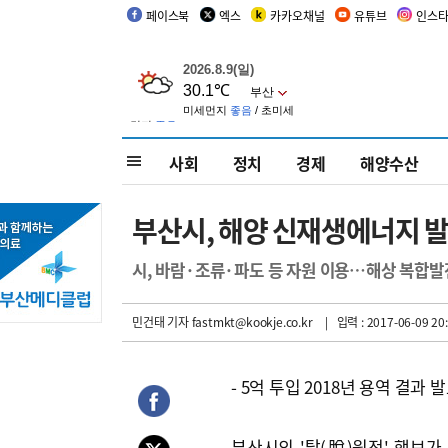
페이스북
엑스
카카오채널
유튜브
인스
사회
정치
경제
해양수산
부산시, 해양 신재생에너지 발
시, 바람·조류·파도 등 자원 이용…해상 복합발
민건태 기자
fastmkt@kookje.co.kr
| 입력 : 2017-06-09 20:
- 5억 투입 2018년 용역 결과 
부산시의 '탈(脫)원전' 행보가