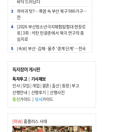
바닥 드러났다
3
까마귀 탓?…폭염 속 부산 북구 986가구 정
전
4
[2026 부산청소년극지체험탐험대 현장르
포] 3회 : 석탄 탄광촌에서 북극 연구의 중
심지로
5
[속보] 부산·김해·울주 ‘경계 단계’…전국
48개 시군 가뭄
6
‘혐오표현’ 쓰면 지방공무원 최대 파면까지
독자참여 게시판
중징계
독자투고
|
기사제보
7
부산·울산·경남 폭염 속 소나기·비…무더
인사
|
모임
|
개업
|
결혼
|
출산
|
동정
|
부고
위는 지속
산행안내
|
산행후기
|
산행사진
8
이임생, 홍명보 선임 독단적 결정 아냐…면
등산
가이드
|
낚시
가이드
담 메모 제출
9
경찰가족 관련 사건 45건…그동안 파악조
차 안해
[이슈]
홈플러스 사태
10
홈플 사태에 2분기 대형마트 판매 9.4%