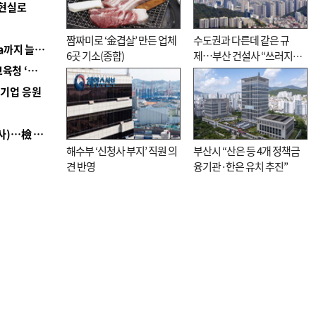
 현실로
짬짜미로 ‘金겹살’ 만든 업체
수도권과 다른데 같은 규
■ 경남 농정 비전 ‘잘 사는 농촌’…스마트팜 1000㏊까지 늘린다
6곳 기소(종합)
제…부산 건설사 “쓰러지기
■ 교육혁신선도지 공모 코앞인데…구·군 난색에 교육청 ‘쩔쩔’
직전”
역기업 응원
■ 검사 신분 버리고 직급하향(10년 이하 저연차 검사)…檢 중수청행 기피
해수부 ‘신청사 부지’ 직원 의
부산시 “산은 등 4개 정책금
견 반영
융기관·한은 유치 추진”