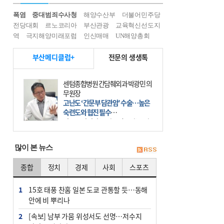
폭염
중대범죄수사청
해양수산부
더불어민주당
전당대회
르노코리아
부산관광
교육혁신선도지
역
극지해양미래포럼
인신매매
UN해양총회
부산메디클럽+
전문의 생생톡
센텀종합병원 간담췌외과 박광민 의
무원장
고난도 ‘간문부 담관암’ 수술…높은
숙련도와 협진 필수
간문부 담관암(클라츠킨 종양)은 좌
우 간에서 나오는, 담관(담즙 배출 경
로)이 합쳐지는 부위인 ‘간문부(肝門
많이 본 뉴스
部)’에 생기는 악성 종양이다. 간동맥
문맥 림프절 담
종합
정치
경제
사회
스포츠
1
15호 태풍 찬홈 일본 도쿄 관통할 듯…동해
안에 비 뿌리나
2
[속보] 남부 가뭄 위성서도 선명…저수지