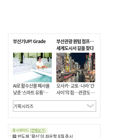
부산기UP! Grade
부산관광 퀀텀 점프…
세계도시서 길을 찾다
AI로 활수산물 폐사율
오사카·교토·나라 ‘간
낮춘 ‘스마트 유통’…
사이’의 힘…관광도 뭉
사막·산악지대 수출
쳐야 흥한다
도전
증시와이드
[전체보기]
韓 반도체 ‘확신’이 좌우할 8월 증시