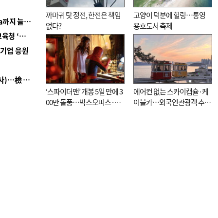
까마귀 탓 정전, 한전은 책임
고양이 덕분에 힐링…통영
■ 경남 농정 비전 ‘잘 사는 농촌’…스마트팜 1000㏊까지 늘린다
없다?
용호도서 축제
■ 교육혁신선도지 공모 코앞인데…구·군 난색에 교육청 ‘쩔쩔’
역기업 응원
■ 검사 신분 버리고 직급하향(10년 이하 저연차 검사)…檢 중수청행 기피
‘스파이더맨’ 개봉 5일 만에 3
에어컨 없는 스카이캡슐·케
00만 돌풍…박스오피스·예
이블카…외국인관광객 추억
매율 동시 1위
대신 고역 될라