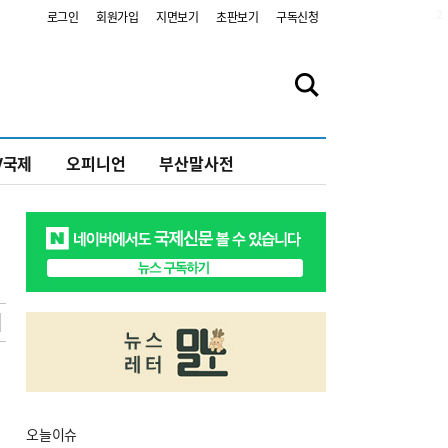
2
로그인
회원가입
지면보기
초판보기
구독신청
V국제
오피니언
부산말사전
오늘
이슈