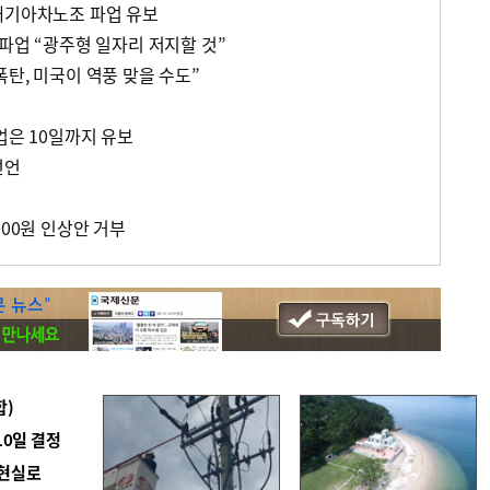
대기아차노조 파업 유보
파업 “광주형 일자리 저지할 것”
탄, 미국이 역풍 맞을 수도”
업은 10일까지 유보
선언
000원 인상안 거부
합)
10일 결정
 현실로