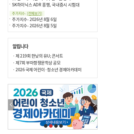
SK하이닉스 ADR 흥행, 국내증시 시험대
주가지수-
[전체보기]
주가지수- 2026년 8월 6일
주가지수- 2026년 8월 5일
알립니다
· 제 219회 한낮의 유U; 콘서트
· 제7회 부마항쟁문학상 공모
· 2026 국제 어린이·청소년 경제아카데미