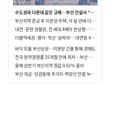
수도권과 다른데 같은 규제…부산 건설사 “쓰러지기 직전”
부산지역 준공 후 미분양 주택, 석 달 만에 다시 3000가구 넘어서
대연·문현 생활권, 전 세대 4베이 판상형…‘더샵 트리센트’ 내달 분양
더블역세권·평지·학군 ‘삼박자’…대연동 42층 브랜드 단지
바닥 모를 부산상권…미분양 건물 통째 경매도
전국 청약경쟁률 35개월 만에 최저…부산 미분양 ‘적체’ 심화
올해 상반기 부산지역 땅값 0.61% 올라
부산 개금·당감동에 주거지-백양산 연결 녹지 조성