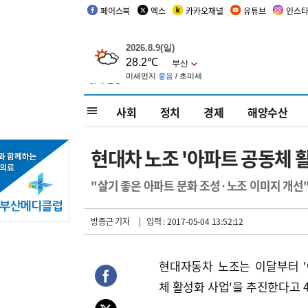
페이스북
엑스
카카오채널
유튜브
인스
사회
정치
경제
해양수산
현대차 노조 '아파트 공동체 
"살기 좋은 아파트 문화 조성·노조 이미지 개선
방종근 기자
| 입력 : 2017-05-04 13:52:12
현대자동차 노조는 이달부터 
체 활성화 사업'을 추진한다고 