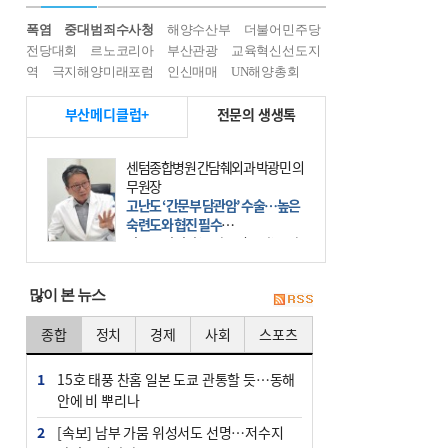
폭염
중대범죄수사청
해양수산부
더불어민주당
전당대회
르노코리아
부산관광
교육혁신선도지
역
극지해양미래포럼
인신매매
UN해양총회
부산메디클럽+
전문의 생생톡
센텀종합병원 간담췌외과 박광민 의
무원장
고난도 ‘간문부 담관암’ 수술…높은
숙련도와 협진 필수
간문부 담관암(클라츠킨 종양)은 좌
우 간에서 나오는, 담관(담즙 배출 경
로)이 합쳐지는 부위인 ‘간문부(肝門
많이 본 뉴스
部)’에 생기는 악성 종양이다. 간동맥
문맥 림프절 담
종합
정치
경제
사회
스포츠
1
15호 태풍 찬홈 일본 도쿄 관통할 듯…동해
안에 비 뿌리나
2
[속보] 남부 가뭄 위성서도 선명…저수지