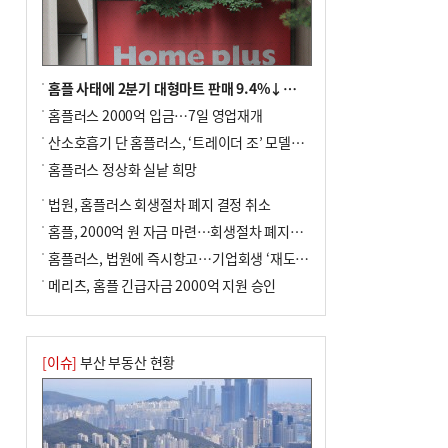
차 안해
홈플 사태에 2분기 대형마트 판매 9.4%↓…백화점은 14.8%↑
홈플러스 2000억 입금…7일 영업재개
산소호흡기 단 홈플러스, ‘트레이더 조’ 모델로 살아날까
홈플러스 정상화 실낱 희망
법원, 홈플러스 회생절차 폐지 결정 취소
홈플, 2000억 원 자금 마련…회생절차 폐지에 즉시항고(종합)
홈플러스, 법원에 즉시항고…기업회생 ‘재도전’
메리츠, 홈플 긴급자금 2000억 지원 승인
[이슈]
부산 부동산 현황