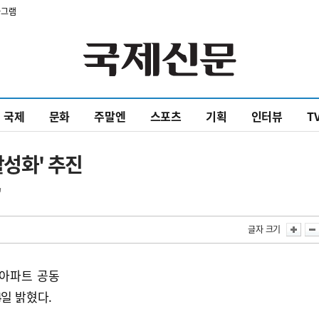
타그램
국제
문화
주말엔
스포츠
기획
인터뷰
T
활성화' 추진
"
글자 크기
'아파트 공동
4일 밝혔다.