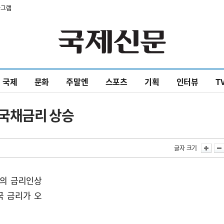
타그램
국제
문화
주말엔
스포츠
기획
인터뷰
T
국채금리 상승
글자 크기
도의 금리인상
국 금리가 오