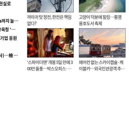
 현실로
까마귀 탓 정전, 한전은 책임
고양이 덕분에 힐링…통영
■ 경남 농정 비전 ‘잘 사는 농촌’…스마트팜 1000㏊까지 늘린다
없다?
용호도서 축제
■ 교육혁신선도지 공모 코앞인데…구·군 난색에 교육청 ‘쩔쩔’
역기업 응원
■ 검사 신분 버리고 직급하향(10년 이하 저연차 검사)…檢 중수청행 기피
‘스파이더맨’ 개봉 5일 만에 3
에어컨 없는 스카이캡슐·케
00만 돌풍…박스오피스·예
이블카…외국인관광객 추억
매율 동시 1위
대신 고역 될라