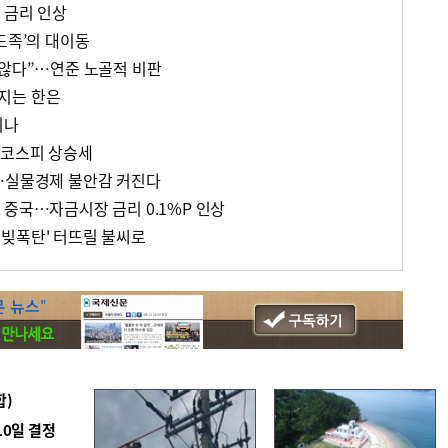
 금리 인상
드족’의 대이동
 않다”…연준 노골적 비판
지는 한은
기나
 코스피 상승세
…실물경제 불안감 커진다
 중국…자금시장 금리 0.1%P 인상
빚폭탄' 터뜨릴 불씨로
합)
10일 결정