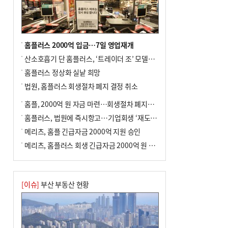
홈플러스 2000억 입금…7일 영업재개
산소호흡기 단 홈플러스, ‘트레이더 조’ 모델로 살아날까
홈플러스 정상화 실낱 희망
법원, 홈플러스 회생절차 폐지 결정 취소
홈플, 2000억 원 자금 마련…회생절차 폐지에 즉시항고(종합)
홈플러스, 법원에 즉시항고…기업회생 ‘재도전’
메리츠, 홈플 긴급자금 2000억 지원 승인
메리츠, 홈플러스 회생 긴급자금 2000억 원 지원 승인
[이슈]
부산 부동산 현황