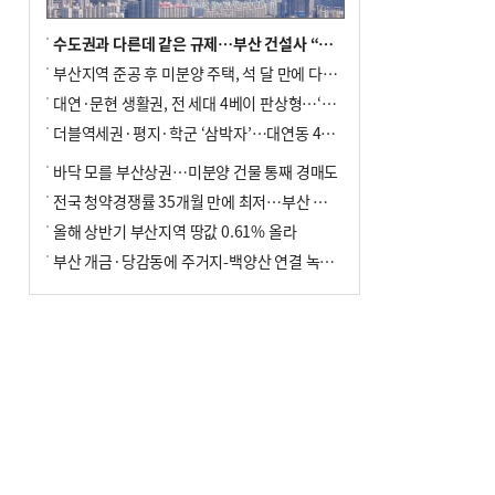
수도권과 다른데 같은 규제…부산 건설사 “쓰러지기 직전”
부산지역 준공 후 미분양 주택, 석 달 만에 다시 3000가구 넘어서
대연·문현 생활권, 전 세대 4베이 판상형…‘더샵 트리센트’ 내달 분양
더블역세권·평지·학군 ‘삼박자’…대연동 42층 브랜드 단지
바닥 모를 부산상권…미분양 건물 통째 경매도
전국 청약경쟁률 35개월 만에 최저…부산 미분양 ‘적체’ 심화
올해 상반기 부산지역 땅값 0.61% 올라
부산 개금·당감동에 주거지-백양산 연결 녹지 조성