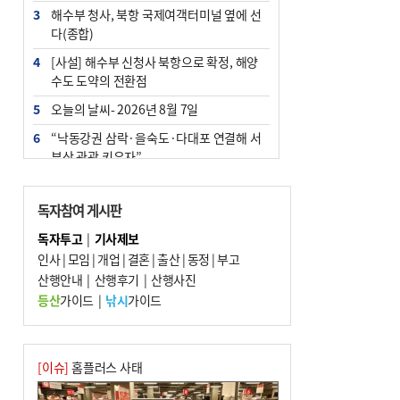
3
해수부 청사, 북항 국제여객터미널 옆에 선
다(종합)
4
[사설] 해수부 신청사 북항으로 확정, 해양
수도 도약의 전환점
5
오늘의 날씨- 2026년 8월 7일
6
“낙동강권 삼락·을숙도·다대포 연결해 서
부산 관광 키우자”
7
부울경 주말부터 비소식…‘극한 폭염’ 한풀
꺾일 듯
독자참여 게시판
8
피란마을 67년 역사인데…전교생 24명 아
독자투고
|
기사제보
미초 통폐합 기로
인사
|
모임
|
개업
|
결혼
|
출산
|
동정
|
부고
9
산행안내
외국인 선원 ‘인신매매 경유지’ 된 부산…
|
산행후기
|
산행사진
우려가 현실로
등산
가이드
|
낚시
가이드
10
수사독점 책임 커진 경찰, 방치사건 해결 부
랴부랴 속도전
[이슈]
홈플러스 사태