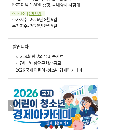
SK하이닉스 ADR 흥행, 국내증시 시험대
주가지수-
[전체보기]
주가지수- 2026년 8월 6일
주가지수- 2026년 8월 5일
알립니다
· 제 219회 한낮의 유U; 콘서트
· 제7회 부마항쟁문학상 공모
· 2026 국제 어린이·청소년 경제아카데미