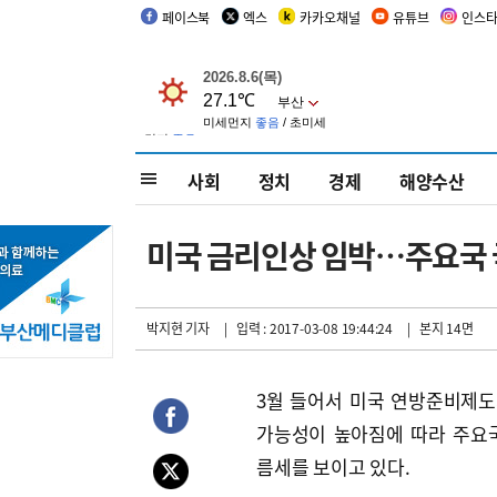
페이스북
엑스
카카오채널
유튜브
인스
사회
정치
경제
해양수산
미국 금리인상 임박…주요국 
박지현 기자
| 입력 : 2017-03-08 19:44:24
| 본지 14면
3월 들어서 미국 연방준비제
가능성이 높아짐에 따라 주요
름세를 보이고 있다.