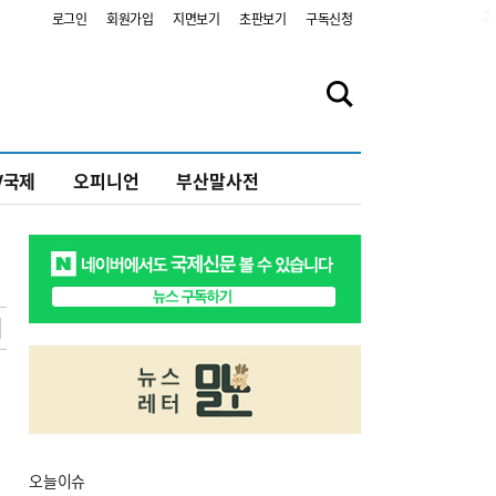
2
로그인
회원가입
지면보기
초판보기
구독신청
V국제
오피니언
부산말사전
오늘
이슈