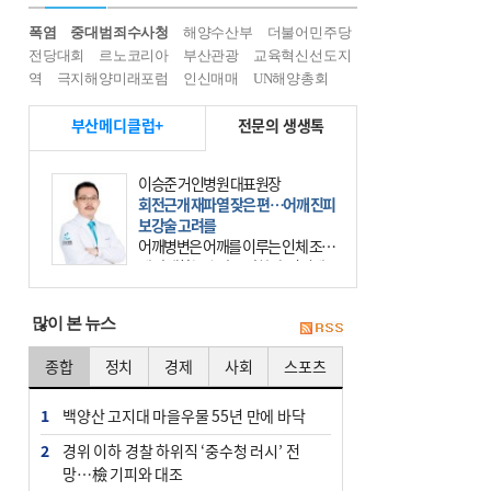
폭염
중대범죄수사청
해양수산부
더불어민주당
전당대회
르노코리아
부산관광
교육혁신선도지
역
극지해양미래포럼
인신매매
UN해양총회
부산메디클럽+
전문의 생생톡
이승준 거인병원 대표원장
회전근개 재파열 잦은 편…어깨 진피
보강술 고려를
어깨병변은 어깨를 이루는 인체 조직
에 발생하는 손상을 말한다. 여기에
는 오십견과 회전근개 증후군, 어깨
의 석회성 힘줄염 등이 있다. 국민건
많이 본 뉴스
강보험에 의하면 어깨병변
종합
정치
경제
사회
스포츠
1
백양산 고지대 마을우물 55년 만에 바닥
2
경위 이하 경찰 하위직 ‘중수청 러시’ 전
망…檢 기피와 대조