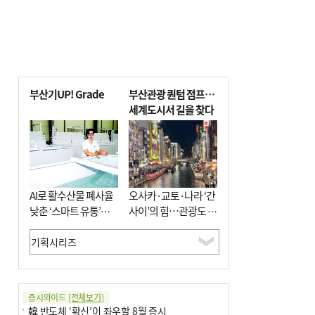
부산기UP! Grade
부산관광 퀀텀 점프…
세계도시서 길을 찾다
AI로 활수산물 폐사율
오사카·교토·나라 ‘간
낮춘 ‘스마트 유통’…
사이’의 힘…관광도 뭉
사막·산악지대 수출
쳐야 흥한다
도전
증시와이드
[전체보기]
韓 반도체 ‘확신’이 좌우할 8월 증시