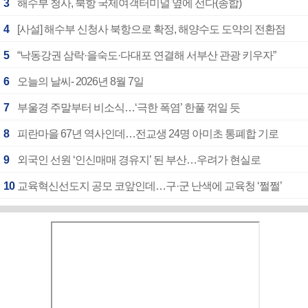
3
해수부 청사, 북항 국제여객터미널 옆에 선다(종합)
4
[사설] 해수부 신청사 북항으로 확정, 해양수도 도약의 전환점
5
“낙동강권 삼락·을숙도·다대포 연결해 서부산 관광 키우자”
6
오늘의 날씨- 2026년 8월 7일
7
부울경 주말부터 비소식…‘극한 폭염’ 한풀 꺾일 듯
8
피란마을 67년 역사인데…전교생 24명 아미초 통폐합 기로
9
외국인 선원 ‘인신매매 경유지’ 된 부산…우려가 현실로
10
교육혁신선도지 공모 코앞인데…구·군 난색에 교육청 ‘쩔쩔’