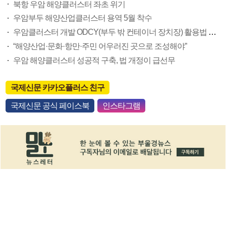
북항 우암 해양클러스터 좌초 위기
우암부두 해양산업클러스터 용역 5월 착수
우암클러스터 개발 ODCY(부두 밖 컨테이너 장치장) 활용법 찾는다
“해양산업·문화·항만·주민 어우러진 곳으로 조성해야”
우암 해양클러스터 성공적 구축, 법 개정이 급선무
국제신문 카카오플러스 친구
국제신문 공식 페이스북
인스타그램