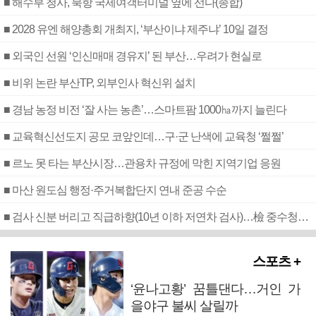
■ 해수부 청사, 북항 국제여객터미널 옆에 선다(종합)
■ 2028 유엔 해양총회 개최지, ‘부산이냐 제주냐’ 10일 결정
■ 외국인 선원 ‘인신매매 경유지’ 된 부산…우려가 현실로
■ 비위 논란 부산TP, 외부인사 혁신위 설치
■ 경남 농정 비전 ‘잘 사는 농촌’…스마트팜 1000㏊까지 늘린다
■ 교육혁신선도지 공모 코앞인데…구·군 난색에 교육청 ‘쩔쩔’
■ 르노 못 타는 부산시장…관용차 규정에 막힌 지역기업 응원
■ 마산 원도심 행정·주거복합단지 연내 준공 수순
■ 검사 신분 버리고 직급하향(10년 이하 저연차 검사)…檢 중수청행 기피
스포츠 +
‘윤나고황’ 꿈틀댄다…거인 가
을야구 불씨 살릴까