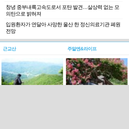
창녕 중부내륙고속도로서 포탄 발견…살상력 없는 모
의탄으로 밝혀져
입원환자가 연달아 사망한 울산 한 정신의료기관 폐원
전망
근교산
주말엔&라이프
근교산&그너머…상주·문경
폭염보다 더 뜨거워라…100
청화산~시루봉
일을 붉게 불태울 ‘선비정신’
피었네