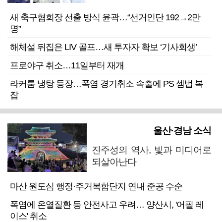
새 축구협회장 선출 방식 윤곽…“선거인단 192→2만
명”
해체설 뒤집은 LIV 골프…새 투자자 확보 ‘기사회생’
프로야구 취소…11일부터 재개
라커룸 냉탕 등장…폭염 경기취소 속출에 PS 셈법 복
잡
울산·경남 소식
진주성의 역사, 빛과 미디어로
되살아난다
마산 원도심 행정·주거복합단지 연내 준공 수순
폭염에 온열질환 등 안전사고 우려… 양산시, '어필 레
이스' 취소