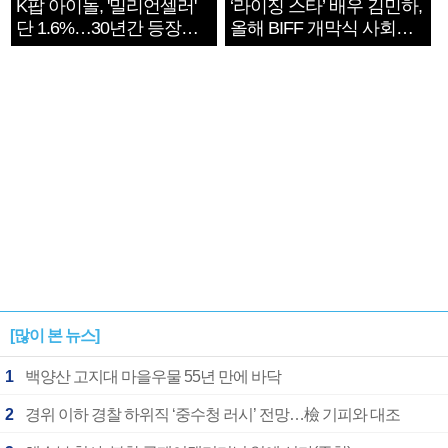
K팝 아이돌, '밀리언셀러'
‘라이징 스타’ 배우 김민하,
단 1.6%…30년간 등장
올해 BIFF 개막식 사회자
1182개팀 전수조사
확정
[많이 본 뉴스]
1
백양산 고지대 마을우물 55년 만에 바닥
2
경위 이하 경찰 하위직 ‘중수청 러시’ 전망…檢 기피와 대조