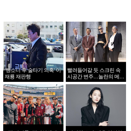
‘뺑소니 후 술타기 의혹’ 이
빨려들어갈 듯 스크린 속
재룡 재판행
시공간 변주…놀란의 메시
지는 ‘전쟁 속죄’