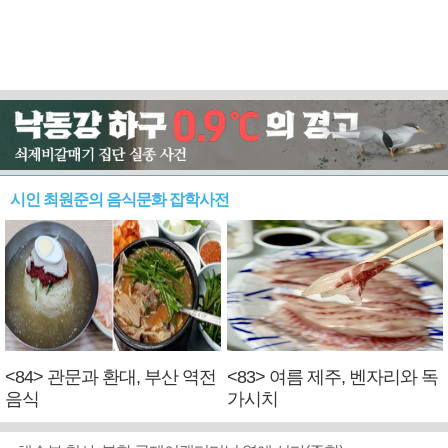
시인 최원준의 음식문화 잡학사전
<84> 관문과 환대, 부산 역전
<83> 여름 제주, 벤자리와 독
음식
가시치