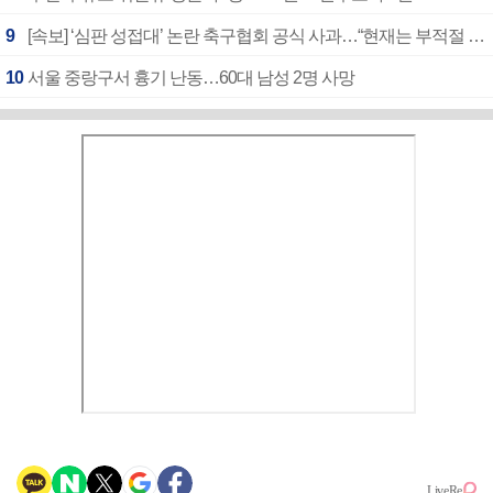
9
[속보] ‘심판 성접대’ 논란 축구협회 공식 사과…“현재는 부적절 행위 없어”
10
서울 중랑구서 흉기 난동…60대 남성 2명 사망