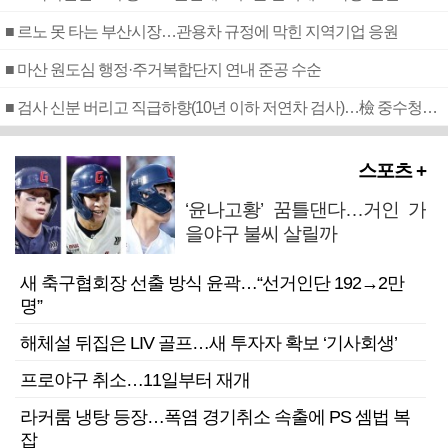
■ 르노 못 타는 부산시장…관용차 규정에 막힌 지역기업 응원
■ 마산 원도심 행정·주거복합단지 연내 준공 수순
■ 검사 신분 버리고 직급하향(10년 이하 저연차 검사)…檢 중수청행 기피
스포츠 +
‘윤나고황’ 꿈틀댄다…거인 가
을야구 불씨 살릴까
새 축구협회장 선출 방식 윤곽…“선거인단 192→2만
명”
해체설 뒤집은 LIV 골프…새 투자자 확보 ‘기사회생’
프로야구 취소…11일부터 재개
라커룸 냉탕 등장…폭염 경기취소 속출에 PS 셈법 복
잡