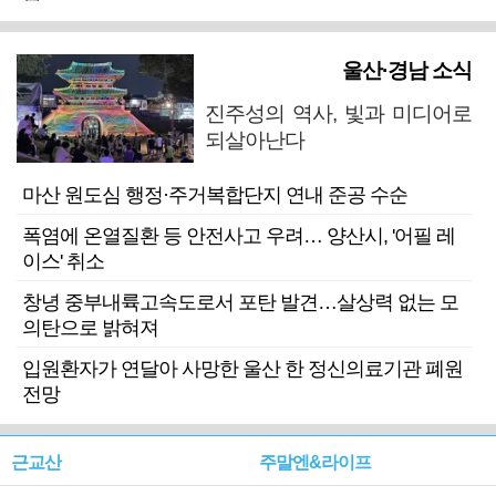
울산·경남 소식
진주성의 역사, 빛과 미디어로
되살아난다
마산 원도심 행정·주거복합단지 연내 준공 수순
폭염에 온열질환 등 안전사고 우려… 양산시, '어필 레
이스' 취소
창녕 중부내륙고속도로서 포탄 발견…살상력 없는 모
의탄으로 밝혀져
입원환자가 연달아 사망한 울산 한 정신의료기관 폐원
전망
근교산
주말엔&라이프