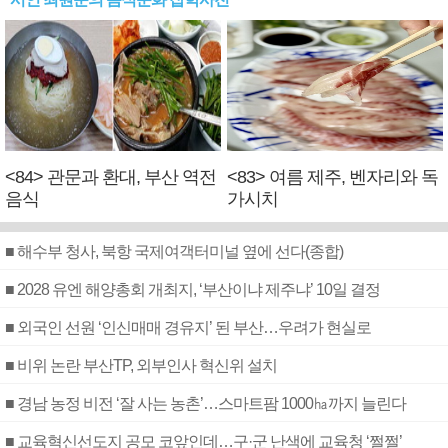
<84> 관문과 환대, 부산 역전
<83> 여름 제주, 벤자리와 독
음식
가시치
■ 해수부 청사, 북항 국제여객터미널 옆에 선다(종합)
■ 2028 유엔 해양총회 개최지, ‘부산이냐 제주냐’ 10일 결정
■ 외국인 선원 ‘인신매매 경유지’ 된 부산…우려가 현실로
■ 비위 논란 부산TP, 외부인사 혁신위 설치
■ 경남 농정 비전 ‘잘 사는 농촌’…스마트팜 1000㏊까지 늘린다
■ 교육혁신선도지 공모 코앞인데…구·군 난색에 교육청 ‘쩔쩔’