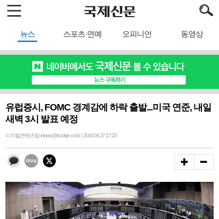
뉴스
스포츠·연예
오피니언
동영상
유럽증시, FOMC 경계감에 하락 출발...미국 연준, 내일
새벽 3시 발표 예정
디지털콘텐츠팀 inews@kookje.co.kr | 2016.04.27 17:23