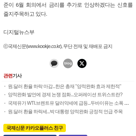
준이 6월 회의에서 금리를 추가로 인상하겠다는 신호를
줄지주목하고 있다.
디지털뉴스부
ⓒ국제신문(www.kookje.co.kr), 무단 전재 및 재배포 금지
관련
기사
원.달러 환율 하락 마감...한은 총재 "양적완화 효과 제한적"
양적완화 발언에 경제 논쟁 점화...오퍼레이션 트위스트란?
국제유가 WTI.브렌트유 달러약세에 급등...두바이유는 소폭 내려
원.달러 환율 하락세...박 대통령 양적완화 긍정적 언급 주목
국제신문 카카오플러스 친구