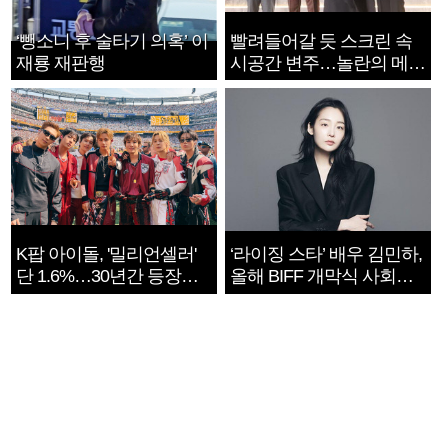
‘뺑소니 후 술타기 의혹’ 이
빨려들어갈 듯 스크린 속
재룡 재판행
시공간 변주…놀란의 메시
지는 ‘전쟁 속죄’
K팝 아이돌, '밀리언셀러'
‘라이징 스타’ 배우 김민하,
단 1.6%…30년간 등장
올해 BIFF 개막식 사회자
1182개팀 전수조사
확정