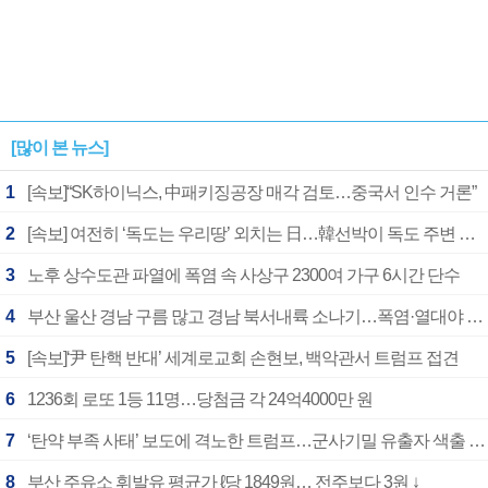
[많이 본 뉴스]
1
[속보]“SK하이닉스, 中패키징공장 매각 검토…중국서 인수 거론”
2
[속보] 여전히 ‘독도는 우리땅’ 외치는 日…韓선박이 독도 주변 해양조사 활동하자 반발
3
노후 상수도관 파열에 폭염 속 사상구 2300여 가구 6시간 단수
4
부산 울산 경남 구름 많고 경남 북서내륙 소나기…폭염·열대야 계속
5
[속보]‘尹 탄핵 반대’ 세계로교회 손현보, 백악관서 트럼프 접견
6
1236회 로또 1등 11명…당첨금 각 24억4000만 원
7
‘탄약 부족 사태’ 보도에 격노한 트럼프…군사기밀 유출자 색출 지시
8
부산 주유소 휘발유 평균가 ℓ당 1849원… 전주보다 3원 ↓