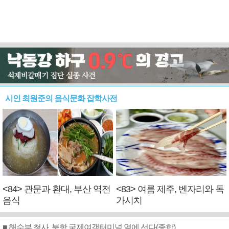
시인 최원준의 음식문화 잡학사전
<84> 관문과 환대, 부산 역전
<83> 여름 제주, 벤자리와 독
음식
가시치
■ 해수부 청사, 북항 국제여객터미널 옆에 선다(종합)