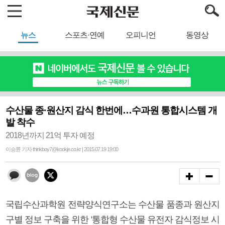
뉴스
스포츠·연예
오피니언
동영상
수산물 종·원산지 감식 한번에…수과원 통합시스템 개
발 착수
2018년까지 21억 투자 예정
이승륜 기자 thinkboy7@kookje.co.kr | 2015.07.19 19:00
국립수산과학원 전략양식연구소는 수산물 품종과 원산지
구별 정보 구축을 위한 '통합형 수산물 유전자 감식정보 시