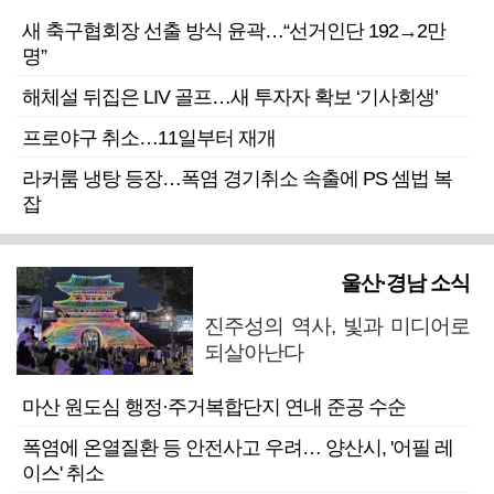
새 축구협회장 선출 방식 윤곽…“선거인단 192→2만
명”
해체설 뒤집은 LIV 골프…새 투자자 확보 ‘기사회생’
프로야구 취소…11일부터 재개
라커룸 냉탕 등장…폭염 경기취소 속출에 PS 셈법 복
잡
울산·경남 소식
진주성의 역사, 빛과 미디어로
되살아난다
마산 원도심 행정·주거복합단지 연내 준공 수순
폭염에 온열질환 등 안전사고 우려… 양산시, '어필 레
이스' 취소