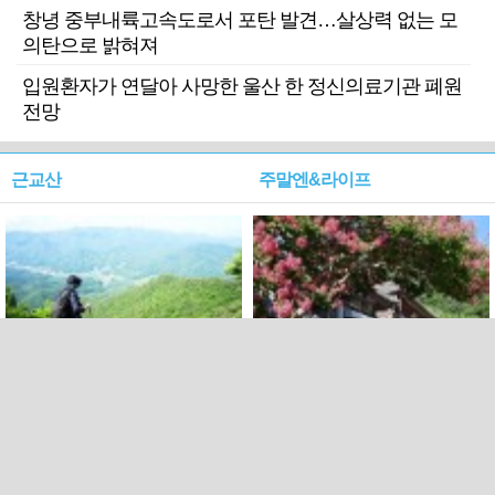
창녕 중부내륙고속도로서 포탄 발견…살상력 없는 모
의탄으로 밝혀져
입원환자가 연달아 사망한 울산 한 정신의료기관 폐원
전망
근교산
주말엔&라이프
근교산&그너머…상주·문경
폭염보다 더 뜨거워라…100
청화산~시루봉
일을 붉게 불태울 ‘선비정신’
피었네