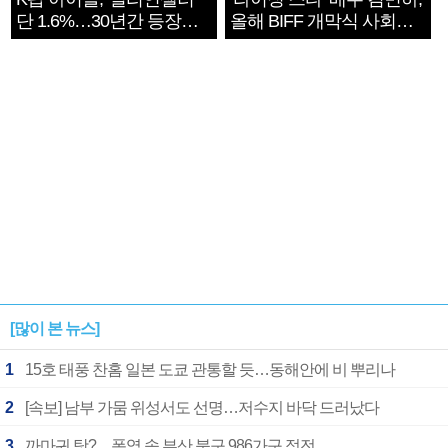
단 1.6%…30년간 등장
올해 BIFF 개막식 사회자
1182개팀 전수조사
확정
[많이 본 뉴스]
1
15호 태풍 찬홈 일본 도쿄 관통할 듯…동해안에 비 뿌리나
2
[속보] 남부 가뭄 위성서도 선명…저수지 바닥 드러났다
3
까마귀 탓?…폭염 속 부산 북구 986가구 정전