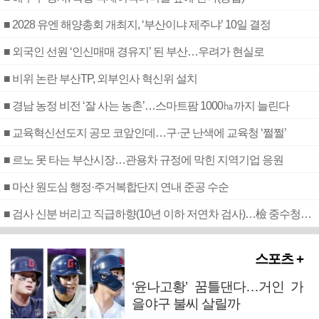
■ 2028 유엔 해양총회 개최지, ‘부산이냐 제주냐’ 10일 결정
■ 외국인 선원 ‘인신매매 경유지’ 된 부산…우려가 현실로
■ 비위 논란 부산TP, 외부인사 혁신위 설치
■ 경남 농정 비전 ‘잘 사는 농촌’…스마트팜 1000㏊까지 늘린다
■ 교육혁신선도지 공모 코앞인데…구·군 난색에 교육청 ‘쩔쩔’
■ 르노 못 타는 부산시장…관용차 규정에 막힌 지역기업 응원
■ 마산 원도심 행정·주거복합단지 연내 준공 수순
■ 검사 신분 버리고 직급하향(10년 이하 저연차 검사)…檢 중수청행 기피
스포츠 +
‘윤나고황’ 꿈틀댄다…거인 가
을야구 불씨 살릴까