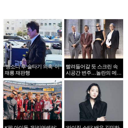
‘뺑소니 후 술타기 의혹’ 이
빨려들어갈 듯 스크린 속
재룡 재판행
시공간 변주…놀란의 메시
지는 ‘전쟁 속죄’
K팝 아이돌, '밀리언셀러'
‘라이징 스타’ 배우 김민하,