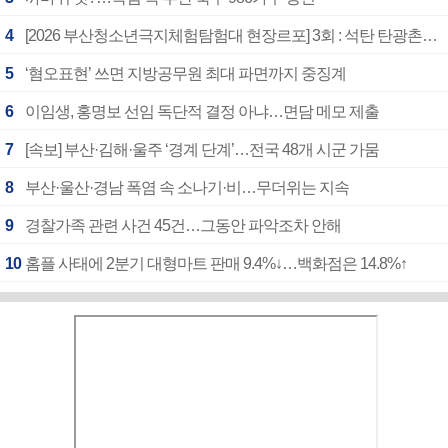
4
[2026 부산청소년극지체험탐험대 현장르포] 3회 : 석탄 탄광촌에서 북극 연구의 중심지로
5
‘혐오표현’ 쓰면 지방공무원 최대 파면까지 중징계
6
이임생, 홍명보 선임 독단적 결정 아냐…면담 메모 제출
7
[속보] 부산·김해·울주 ‘경계 단계’…전국 48개 시군 가뭄
8
부산·울산·경남 폭염 속 소나기·비…무더위는 지속
9
경찰가족 관련 사건 45건…그동안 파악조차 안해
10
홈플 사태에 2분기 대형마트 판매 9.4%↓…백화점은 14.8%↑