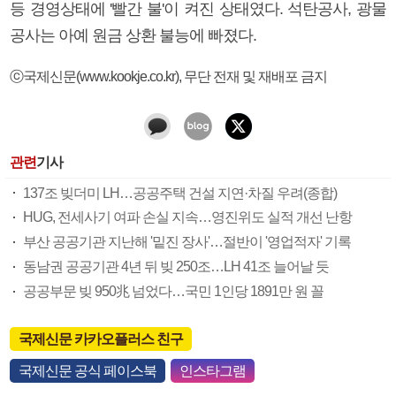
등 경영상태에 '빨간 불'이 켜진 상태였다. 석탄공사, 광물
공사는 아예 원금 상환 불능에 빠졌다.
ⓒ국제신문(www.kookje.co.kr), 무단 전재 및 재배포 금지
관련
기사
137조 빚더미 LH…공공주택 건설 지연·차질 우려(종합)
HUG, 전세사기 여파 손실 지속…영진위도 실적 개선 난항
부산 공공기관 지난해 '밑진 장사'…절반이 '영업적자' 기록
동남권 공공기관 4년 뒤 빚 250조…LH 41조 늘어날 듯
공공부문 빚 950兆 넘었다…국민 1인당 1891만 원 꼴
국제신문 카카오플러스 친구
국제신문 공식 페이스북
인스타그램