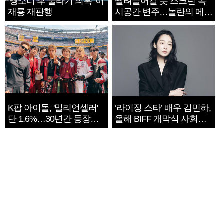
‘뺑소니 후 술타기 의혹’ 이
빨려들어갈 듯 스크린 속
재룡 재판행
시공간 변주…놀란의 메시
지는 ‘전쟁 속죄’
K팝 아이돌, '밀리언셀러'
‘라이징 스타’ 배우 김민하,
단 1.6%…30년간 등장
올해 BIFF 개막식 사회자
1182개팀 전수조사
확정