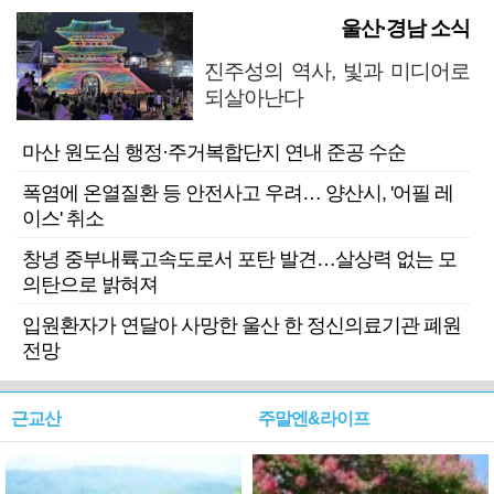
울산·경남 소식
진주성의 역사, 빛과 미디어로
되살아난다
마산 원도심 행정·주거복합단지 연내 준공 수순
폭염에 온열질환 등 안전사고 우려… 양산시, '어필 레
이스' 취소
창녕 중부내륙고속도로서 포탄 발견…살상력 없는 모
의탄으로 밝혀져
입원환자가 연달아 사망한 울산 한 정신의료기관 폐원
전망
근교산
주말엔&라이프