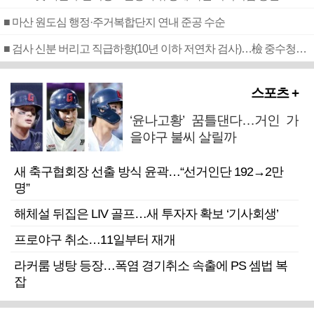
■ 마산 원도심 행정·주거복합단지 연내 준공 수순
■ 검사 신분 버리고 직급하향(10년 이하 저연차 검사)…檢 중수청행 기피
스포츠 +
‘윤나고황’ 꿈틀댄다…거인 가
을야구 불씨 살릴까
새 축구협회장 선출 방식 윤곽…“선거인단 192→2만
명”
해체설 뒤집은 LIV 골프…새 투자자 확보 ‘기사회생’
프로야구 취소…11일부터 재개
라커룸 냉탕 등장…폭염 경기취소 속출에 PS 셈법 복
잡