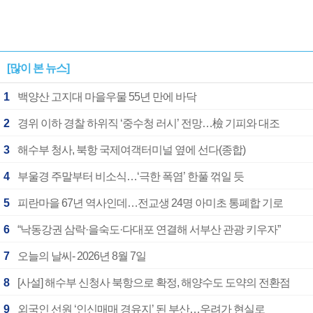
[많이 본 뉴스]
1
백양산 고지대 마을우물 55년 만에 바닥
2
경위 이하 경찰 하위직 ‘중수청 러시’ 전망…檢 기피와 대조
3
해수부 청사, 북항 국제여객터미널 옆에 선다(종합)
4
부울경 주말부터 비소식…‘극한 폭염’ 한풀 꺾일 듯
5
피란마을 67년 역사인데…전교생 24명 아미초 통폐합 기로
6
“낙동강권 삼락·을숙도·다대포 연결해 서부산 관광 키우자”
7
오늘의 날씨- 2026년 8월 7일
8
[사설] 해수부 신청사 북항으로 확정, 해양수도 도약의 전환점
9
외국인 선원 ‘인신매매 경유지’ 된 부산…우려가 현실로