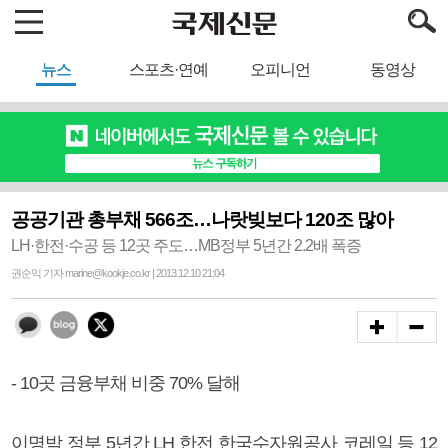
뉴스
스포츠·연예
오피니언
동영상
공공기관 총부채 566조…나랏빚보다 120조 많아
LH·한전·수공 등 12곳 주도…MB정부 5년간 2.2배 폭증
권순익 기자 marine@kookje.co.kr | 2013.12.10 21:04
- 10곳 금융부채 비중 70% 달해
이명박 정부 5년간 LH 한전 한국수자원공사 코레일 등 12