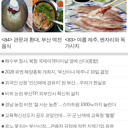
<84> 관문과 환대, 부산 역전
<83> 여름 제주, 벤자리와 독
음식
가시치
■ 해수부 청사, 북항 국제여객터미널 옆에 선다(종합)
■ 2028 유엔 해양총회 개최지, ‘부산이냐 제주냐’ 10일 결정
■ 외국인 선원 ‘인신매매 경유지’ 된 부산…우려가 현실로
■ 비위 논란 부산TP, 외부인사 혁신위 설치
■ 경남 농정 비전 ‘잘 사는 농촌’…스마트팜 1000㏊까지 늘린다
■ 교육혁신선도지 공모 코앞인데…구·군 난색에 교육청 ‘쩔쩔’
■ 르노 못 타는 부산시장…관용차 규정에 막힌 지역기업 응원