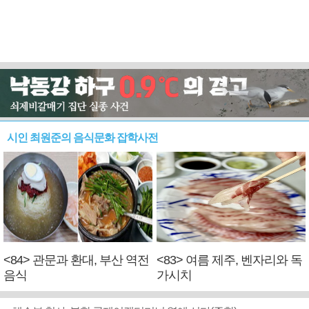
시인 최원준의 음식문화 잡학사전
<84> 관문과 환대, 부산 역전
<83> 여름 제주, 벤자리와 독
음식
가시치