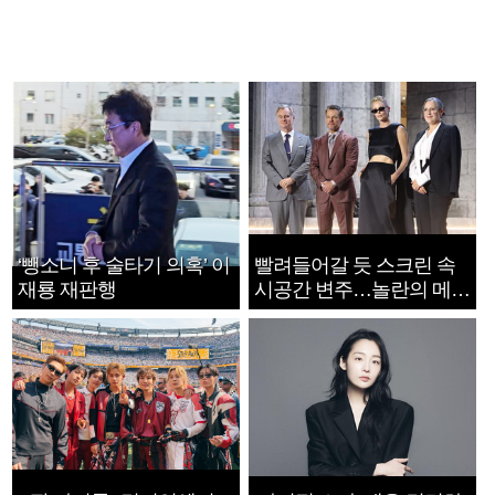
‘뺑소니 후 술타기 의혹’ 이
빨려들어갈 듯 스크린 속
재룡 재판행
시공간 변주…놀란의 메시
지는 ‘전쟁 속죄’