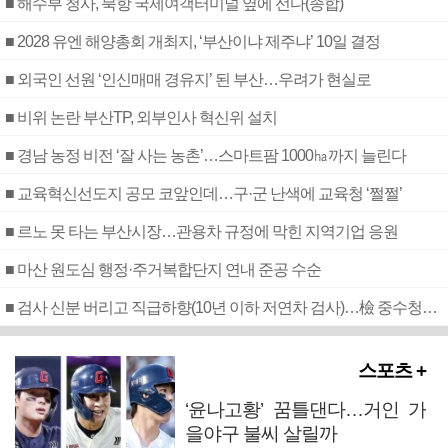
■ 해수부 청사, 북항 국제여객터미널 옆에 선다(종합)
■ 2028 유엔 해양총회 개최지, ‘부산이냐 제주냐’ 10일 결정
■ 외국인 선원 ‘인신매매 경유지’ 된 부산…우려가 현실로
■ 비위 논란 부산TP, 외부인사 혁신위 설치
■ 경남 농정 비전 ‘잘 사는 농촌’…스마트팜 1000㏊까지 늘린다
■ 교육혁신선도지 공모 코앞인데…구·군 난색에 교육청 ‘쩔쩔’
■ 르노 못 타는 부산시장…관용차 규정에 막힌 지역기업 응원
■ 마산 원도심 행정·주거복합단지 연내 준공 수순
■ 검사 신분 버리고 직급하향(10년 이하 저연차 검사)…檢 중수청행 기피
스포츠 +
‘윤나고황’ 꿈틀댄다…거인 가
을야구 불씨 살릴까