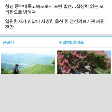
창녕 중부내륙고속도로서 포탄 발견…살상력 없는 모
의탄으로 밝혀져
입원환자가 연달아 사망한 울산 한 정신의료기관 폐원
전망
근교산
주말엔&라이프
근교산&그너머…상주·문경
폭염보다 더 뜨거워라…100
청화산~시루봉
일을 붉게 불태울 ‘선비정신’
피었네