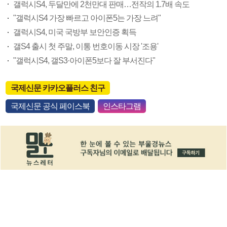
갤럭시S4, 두달만에 2천만대 판매…전작의 1.7배 속도
"갤럭시S4 가장 빠르고 아이폰5는 가장 느려"
갤럭시S4, 미국 국방부 보안인증 획득
갤S4 출시 첫 주말, 이통 번호이동 시장 '조용'
"갤럭시S4, 갤S3·아이폰5보다 잘 부서진다"
국제신문 카카오플러스 친구
국제신문 공식 페이스북
인스타그램