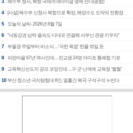
3
해수부 청사, 북항 국제여객터미널 옆에 선다(종합)
4
[사설] 해수부 신청사 북항으로 확정, 해양수도 도약의 전환점
5
오늘의 날씨- 2026년 8월 7일
6
“낙동강권 삼락·을숙도·다대포 연결해 서부산 관광 키우자”
7
부울경 주말부터 비소식…‘극한 폭염’ 한풀 꺾일 듯
8
피란마을 67년 역사인데…전교생 24명 아미초 통폐합 기로
9
교육혁신선도지 공모 코앞인데…구·군 난색에 교육청 ‘쩔쩔’
10
부산 청소년 극지탐험대 8인, 열흘간 북극 구석구석 누빈다