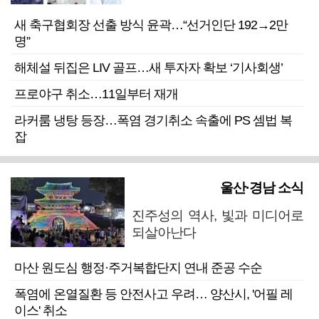
새 축구협회장 선출 방식 윤곽…“선거인단 192→2만
명”
해체설 뒤집은 LIV 골프…새 투자자 확보 ‘기사회생’
프로야구 취소…11일부터 재개
라커룸 냉탕 등장…폭염 경기취소 속출에 PS 셈법 복
잡
울산·경남 소식
진주성의 역사, 빛과 미디어로
되살아난다
마산 원도심 행정·주거복합단지 연내 준공 수순
폭염에 온열질환 등 안전사고 우려… 양산시, '어필 레
이스' 취소