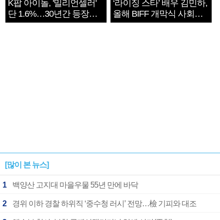
K팝 아이돌, '밀리언셀러'
‘라이징 스타’ 배우 김민하,
단 1.6%…30년간 등장
올해 BIFF 개막식 사회자
1182개팀 전수조사
확정
[많이 본 뉴스]
1
백양산 고지대 마을우물 55년 만에 바닥
2
경위 이하 경찰 하위직 ‘중수청 러시’ 전망…檢 기피와 대조