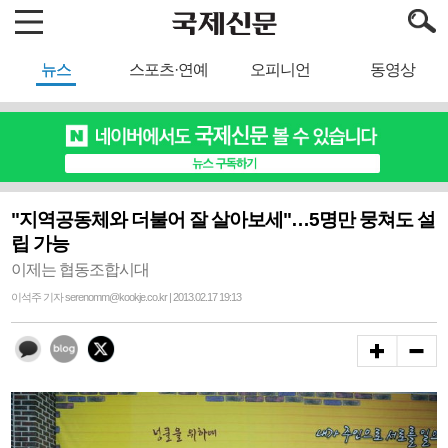
뉴스
스포츠·연예
오피니언
동영상
"지역공동체와 더불어 잘 살아보세"…5명만 뭉쳐도 설
립 가능
이제는 협동조합시대
이석주 기자 serenomm@kookje.co.kr | 2013.02.17 19:13