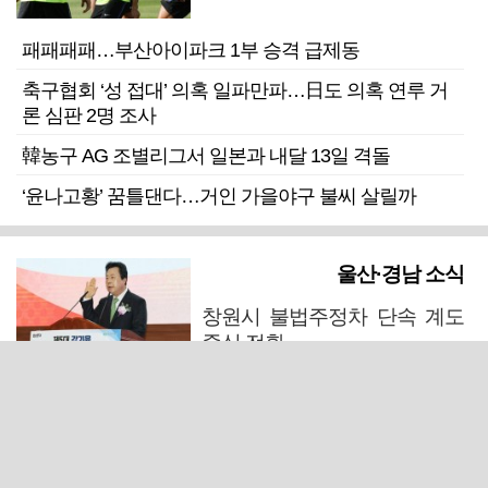
패패패패…부산아이파크 1부 승격 급제동
축구협회 ‘성 접대’ 의혹 일파만파…日도 의혹 연루 거
론 심판 2명 조사
韓농구 AG 조별리그서 일본과 내달 13일 격돌
‘윤나고황’ 꿈틀댄다…거인 가을야구 불씨 살릴까
울산·경남 소식
창원시 불법주정차 단속 계도
중심 전환
김해시의회, 11일 544억 원 규모 민생지원금 조례안 처
리 주목
기록적 폭염·가뭄에도 양산시 가축 폐사 ‘낮은 수준’