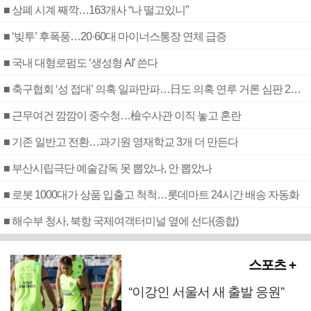
■ 상폐 시계 째깍…163개사 “나 떨고있니”
■ ‘빚투’ 후폭풍…20·60대 마이너스통장 연체 급증
■ 국내 대형로펌도 ‘생성형 AI’ 쓴다
■ 축구협회 ‘성 접대’ 의혹 일파만파…日도 의혹 연루 거론 심판 2명 조사
■ 근무여건 깜깜이 중수청…檢수사관 이직 놓고 혼란
■ 기존 일반고 전환…과기원 영재학교 3개 더 만든다
■ 부산시립극단 예술감독 못 뽑았나, 안 뽑았나
■ 로봇 1000대가 상품 입출고 척척…롯데마트 24시간 배송 자동화
■ 해수부 청사, 북항 국제여객터미널 옆에 선다(종합)
스포츠 +
“이강인 서울서 새 출발 응원”