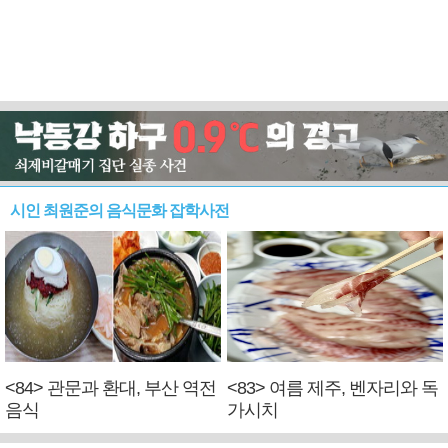
시인 최원준의 음식문화 잡학사전
<84> 관문과 환대, 부산 역전
<83> 여름 제주, 벤자리와 독
음식
가시치