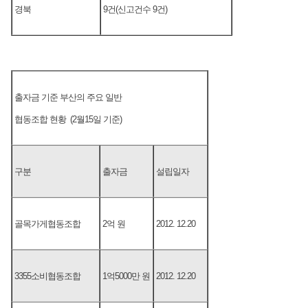
경북
9건(신고건수 9건)
출자금 기준 부산의 주요 일반
협동조합 현황 (2월15일 기준)
구분
출자금
설립일자
골목가게협동조합
2억 원
2012. 12.20
3355소비협동조합
1억5000만 원
2012. 12.20