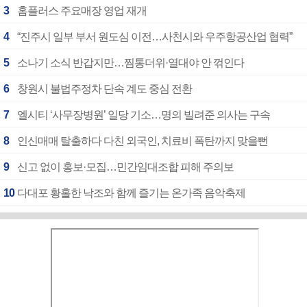
3
홈플러스 주요매장 영업 재개
4
“진주시 일부 부서 원도심 이전…사천시와 우주항공산업 협력”
5
소나기 소식 반갑지만…찜통더위·열대야 안 꺾인다
6
창원시 불법주정차 단속 계도 중심 전환
7
엘시티 ‘사무장병원’ 일당 기소…명의 빌려준 의사는 구속
8
인신매매 탈출하다 다친 외국인, 치료비 폭탄까지 맞을뻔
9
신고 없이 홍보·모집…민간임대조합 피해 주의보
10
다대포 황홀한 낙조와 함께 즐기는 온가족 음악축제