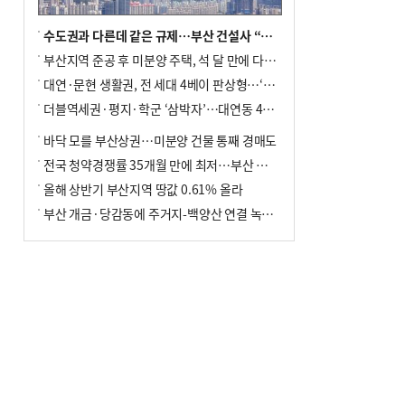
수도권과 다른데 같은 규제…부산 건설사 “쓰러지기 직전”
부산지역 준공 후 미분양 주택, 석 달 만에 다시 3000가구 넘어서
대연·문현 생활권, 전 세대 4베이 판상형…‘더샵 트리센트’ 내달 분양
더블역세권·평지·학군 ‘삼박자’…대연동 42층 브랜드 단지
바닥 모를 부산상권…미분양 건물 통째 경매도
전국 청약경쟁률 35개월 만에 최저…부산 미분양 ‘적체’ 심화
올해 상반기 부산지역 땅값 0.61% 올라
부산 개금·당감동에 주거지-백양산 연결 녹지 조성