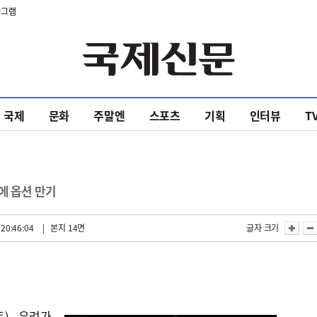
타그램
국제
문화
주말엔
스포츠
기획
인터뷰
T
려에 옵션 만기
20:46:04
| 본지 14면
글자 크기
트) 우려가