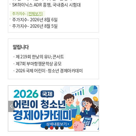
SK하이닉스 ADR 흥행, 국내증시 시험대
주가지수-
[전체보기]
주가지수- 2026년 8월 6일
주가지수- 2026년 8월 5일
알립니다
· 제 219회 한낮의 유U; 콘서트
· 제7회 부마항쟁문학상 공모
· 2026 국제 어린이·청소년 경제아카데미