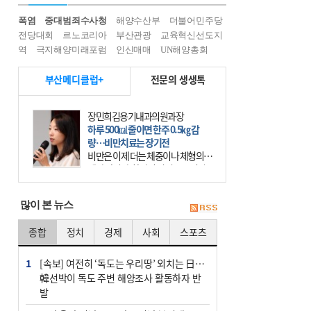
폭염
중대범죄수사청
해양수산부
더불어민주당
전당대회
르노코리아
부산관광
교육혁신선도지
역
극지해양미래포럼
인신매매
UN해양총회
부산메디클럽+
전문의 생생톡
장민희김용기내과의원과장
하루 500㎉ 줄이면 한주 0.5㎏ 감
량…비만치료는 장기전
비만은 이제 더는 체중이나 체형의 문
제가 아니다. 하나의 질병으로 인지
하고 치료와 관리를 해야 한다. 세계
보건기구(WHO)는 이미 1994년 비만
많이 본 뉴스
을 인류의 중요한
종합
정치
경제
사회
스포츠
1
[속보] 여전히 ‘독도는 우리땅’ 외치는 日…
韓선박이 독도 주변 해양조사 활동하자 반
발