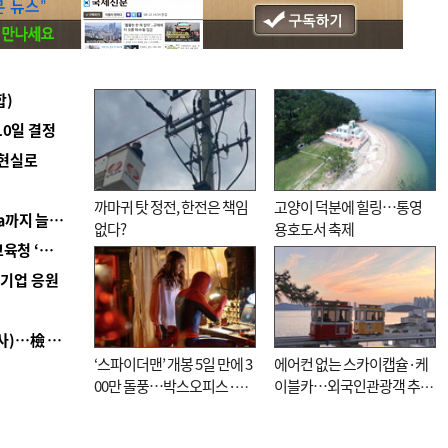
합)
10일 결정
 현실로
까마귀 탓 정전, 한전은 책임
고양이 덕분에 힐링…통영
■ 경남 농정 비전 ‘잘 사는 농촌’…스마트팜 1000㏊까지 늘린다
없다?
용호도서 축제
■ 교육혁신선도지 공모 코앞인데…구·군 난색에 교육청 ‘쩔쩔’
역기업 응원
■ 검사 신분 버리고 직급하향(10년 이하 저연차 검사)…檢 중수청행 기피
‘스파이더맨’ 개봉 5일 만에 3
에어컨 없는 스카이캡슐·케
00만 돌풍…박스오피스·예
이블카…외국인관광객 추억
매율 동시 1위
대신 고역 될라