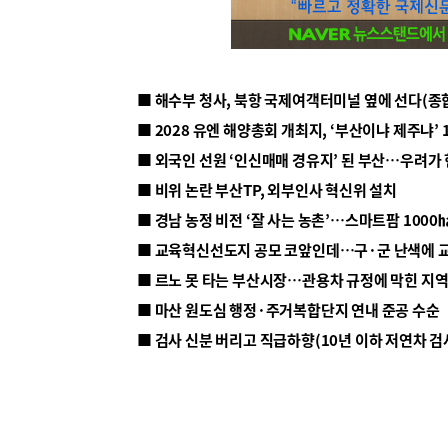
■ 해수부 청사, 북항 국제여객터미널 옆에 선다(종
■ 2028 유엔 해양총회 개최지, ‘부산이냐 제주냐’ 
■ 외국인 선원 ‘인신매매 경유지’ 된 부산…우려가
■ 비위 논란 부산TP, 외부인사 혁신위 설치
■ 르노 못 타는 부산시장…관용차 규정에 막힌 지
■ 마산 원도심 행정·주거복합단지 연내 준공 수순