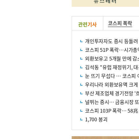
코스피 폭락
관련
기사
개인투자자도 증시 등돌려
코스피 51P 폭락…시가총
외환보유고 5개월 만에 감
김석동 "유럽 재정위기, 대
눈 뜨기 무섭다 … 코스피 
우리나라 외환보유액 크게
부산 제조업체 경기전망 '흐
널뛰는 증시… 금융시장 또
코스피 103P 폭락… 58
1,700 붕괴