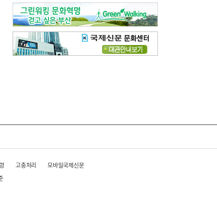
령
고충처리
모바일국제신문
준