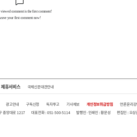
제휴서비스
국제신문대관안내
광고안내
구독신청
독자투고
기사제보
개인정보취급방침
언론윤리강
구 중앙대로 1217
대표전화 : 051-500-5114
발행인·인쇄인 : 황문성
편집인 : 오상
.kr All rights reserved.