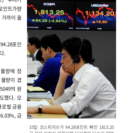
0포인트가량
원 가까이 올
4.28포인
다.
 물량에 장
 물량이 겹
5049억 원
도했다. 모
 글로벌 금융
.03%, 금
10일 코스피지수가 94.28포인트 빠진 1813.25