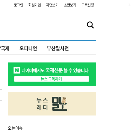
2
로그인
회원가입
지면보기
초판보기
구독신청
V국제
오피니언
부산말사전
오늘
이슈