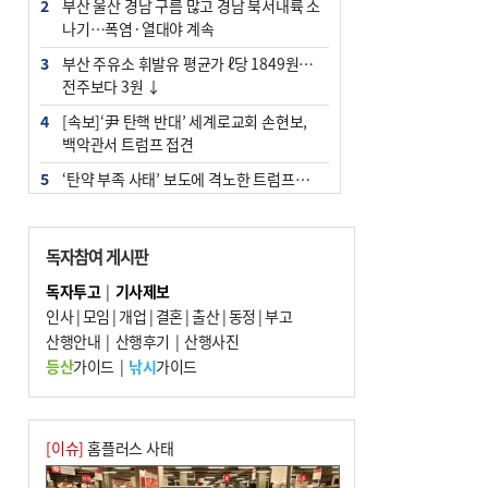
2
부산 울산 경남 구름 많고 경남 북서내륙 소
나기…폭염·열대야 계속
3
부산 주유소 휘발유 평균가 ℓ당 1849원…
전주보다 3원 ↓
4
[속보]‘尹 탄핵 반대’ 세계로교회 손현보,
백악관서 트럼프 접견
5
‘탄약 부족 사태’ 보도에 격노한 트럼프…
군사기밀 유출자 색출 지시
6
[속보] ‘심판 성접대’ 논란 축구협회 공식 사
독자참여 게시판
과…“현재는 부적절 행위 없어”
독자투고
|
기사제보
7
"올해 코스피 사이드카 43회 중 25회는 삼
인사
|
모임
|
개업
|
결혼
|
출산
|
동정
|
부고
전닉스 ETF 이후 발생"
산행안내
|
산행후기
|
산행사진
8
서울 중랑구서 흉기 난동…60대 남성 2명
등산
가이드
|
낚시
가이드
사망
9
부산 앞바다에 기름 425ℓ 유출한 러시아 화
물선 적발
[이슈]
홈플러스 사태
10
입추 지났지만 푹푹 찐다…온열질환자 10