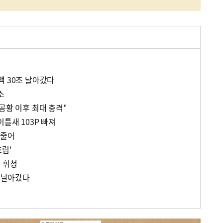
액 30조 날아갔다
소
공황 이후 최대 충격"
이틀새 103P 빠져
 줄어
림'
 휘청
兆 날아갔다