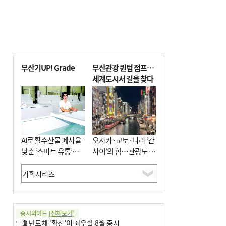
부산기UP! Grade
부산관광 퀀텀 점프…
세계도시서 길을 찾다
AI로 활수산물 폐사율
오사카·교토·나라 ‘간
낮춘 ‘스마트 유통’…
사이’의 힘…관광도 뭉
사막·산악지대 수출
쳐야 흥한다
도전
증시와이드
[전체보기]
韓 반도체 ‘확신’이 좌우할 8월 증시