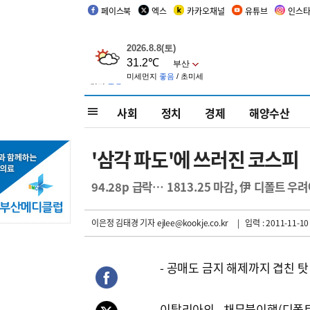
페이스북
엑스
카카오채널
유튜브
인스
사회
정치
경제
해양수산
'삼각 파도'에 쓰러진 코스피
94.28p 급락… 1813.25 마감, 伊 디폴트 우
이은정 김태경 기자
ejlee@kookje.co.kr
| 입력 : 2011-11-10 
- 공매도 금지 해제까지 겹친 탓
이탈리아의 채무불이행(디폴