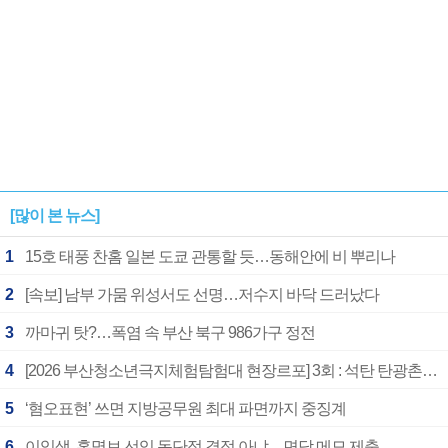
[많이 본 뉴스]
1
15호 태풍 찬홈 일본 도쿄 관통할 듯…동해안에 비 뿌리나
2
[속보] 남부 가뭄 위성서도 선명…저수지 바닥 드러났다
3
까마귀 탓?…폭염 속 부산 북구 986가구 정전
4
[2026 부산청소년극지체험탐험대 현장르포] 3회 : 석탄 탄광촌에서 북극 연구의 중심지로
5
‘혐오표현’ 쓰면 지방공무원 최대 파면까지 중징계
6
이임생, 홍명보 선임 독단적 결정 아냐…면담 메모 제출