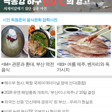
시인 최원준의 음식문화 잡학사전
<84> 관문과 환대, 부산 역전
<83> 여름 제주, 벤자리와 독
음식
가시치
■ 해수부 청사, 북항 국제여객터미널 옆에 선다(종합)
■ 2028 유엔 해양총회 개최지, ‘부산이냐 제주냐’ 10일 결정
■ 외국인 선원 ‘인신매매 경유지’ 된 부산…우려가 현실로
■ 비위 논란 부산TP, 외부인사 혁신위 설치