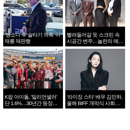
‘뺑소니 후 술타기 의혹’ 이
빨려들어갈 듯 스크린 속
재룡 재판행
시공간 변주…놀란의 메시
지는 ‘전쟁 속죄’
K팝 아이돌, '밀리언셀러'
‘라이징 스타’ 배우 김민하,
단 1.6%…30년간 등장
올해 BIFF 개막식 사회자
1182개팀 전수조사
확정