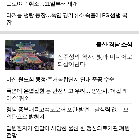
프로야구 취소…11일부터 재개
라커룸 냉탕 등장…폭염 경기취소 속출에 PS 셈법 복
잡
울산·경남 소식
진주성의 역사, 빛과 미디어로
되살아난다
마산 원도심 행정·주거복합단지 연내 준공 수순
폭염에 온열질환 등 안전사고 우려… 양산시, '어필 레
이스' 취소
창녕 중부내륙고속도로서 포탄 발견…살상력 없는 모
의탄으로 밝혀져
입원환자가 연달아 사망한 울산 한 정신의료기관 폐원
전망