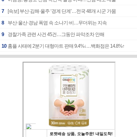
7
[속보] 부산·김해·울주 ‘경계 단계’…전국 48개 시군 가뭄
8
부산·울산·경남 폭염 속 소나기·비…무더위는 지속
9
경찰가족 관련 사건 45건…그동안 파악조차 안해
10
홈플 사태에 2분기 대형마트 판매 9.4%↓…백화점은 14.8%↑