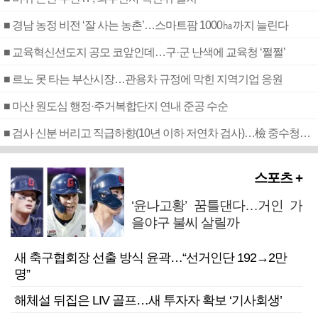
■ 경남 농정 비전 ‘잘 사는 농촌’…스마트팜 1000㏊까지 늘린다
■ 교육혁신선도지 공모 코앞인데…구·군 난색에 교육청 ‘쩔쩔’
■ 르노 못 타는 부산시장…관용차 규정에 막힌 지역기업 응원
■ 마산 원도심 행정·주거복합단지 연내 준공 수순
■ 검사 신분 버리고 직급하향(10년 이하 저연차 검사)…檢 중수청행 기피
스포츠 +
‘윤나고황’ 꿈틀댄다…거인 가
을야구 불씨 살릴까
새 축구협회장 선출 방식 윤곽…“선거인단 192→2만
명”
해체설 뒤집은 LIV 골프…새 투자자 확보 ‘기사회생’