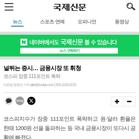
뉴스
스포츠·연예
오피니언
동영상
널뛰는 증시… 금융시장 또 휘청
코스피 장중 111포인트 폭락
이은정 정유선 기자 ejlee@kookje.co.kr | 2011.10.04 22:23
코스피지수가 장중 111포인트 폭락하고 원·달러 환율은
한때 1200원 선을 돌파하는 등 국내 금융시장이 또다시 공
황에 빠졌다.