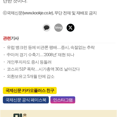
단한 것이다.
ⓒ국제신문(www.kookje.co.kr), 무단 전재 및 재배포 금지
관련
기사
유럽 뱅크런 등에 비관론 팽배…증시, 속절없는 추락
中마저 경기 수축기…'2008년' 재현 되나
개인투자자도 증시 등돌려
코스피 51P 폭락…시가총액 30조 날아갔다
외환보유고 5개월 만에 감소
국제신문 카카오플러스 친구
국제신문 공식 페이스북
인스타그램