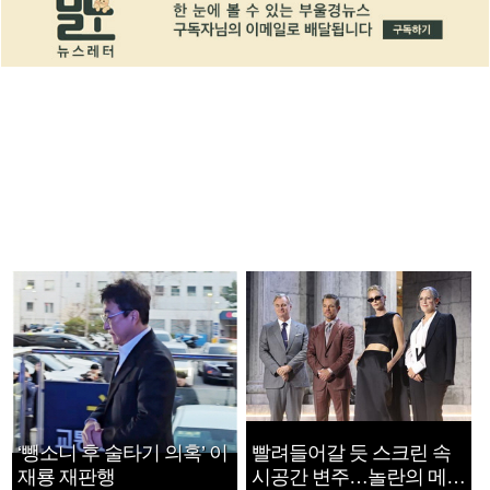
‘뺑소니 후 술타기 의혹’ 이
빨려들어갈 듯 스크린 속
재룡 재판행
시공간 변주…놀란의 메시