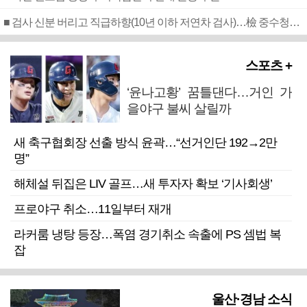
■ 검사 신분 버리고 직급하향(10년 이하 저연차 검사)…檢 중수청행 기피
스포츠 +
‘윤나고황’ 꿈틀댄다…거인 가
을야구 불씨 살릴까
새 축구협회장 선출 방식 윤곽…“선거인단 192→2만
명”
해체설 뒤집은 LIV 골프…새 투자자 확보 ‘기사회생’
프로야구 취소…11일부터 재개
라커룸 냉탕 등장…폭염 경기취소 속출에 PS 셈법 복
잡
울산·경남 소식