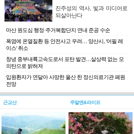
진주성의 역사, 빛과 미디어로
되살아난다
마산 원도심 행정·주거복합단지 연내 준공 수순
폭염에 온열질환 등 안전사고 우려… 양산시, '어필 레
이스' 취소
창녕 중부내륙고속도로서 포탄 발견…살상력 없는 모
의탄으로 밝혀져
입원환자가 연달아 사망한 울산 한 정신의료기관 폐원
전망
근교산
주말엔&라이프