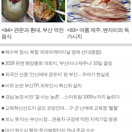
<84> 관문과 환대, 부산 역전
<83> 여름 제주, 벤자리와 독
음식
가시치
■ 해수부 청사, 북항 국제여객터미널 옆에 선다(종합)
■ 2028 유엔 해양총회 개최지, ‘부산이냐 제주냐’ 10일 결정
■ 외국인 선원 ‘인신매매 경유지’ 된 부산…우려가 현실로
■ 비위 논란 부산TP, 외부인사 혁신위 설치
■ 경남 농정 비전 ‘잘 사는 농촌’…스마트팜 1000㏊까지 늘린다
■ 교육혁신선도지 공모 코앞인데…구·군 난색에 교육청 ‘쩔쩔’
■ 르노 못 타는 부산시장…관용차 규정에 막힌 지역기업 응원
■ 마산 원도심 행정·주거복합단지 연내 준공 수순