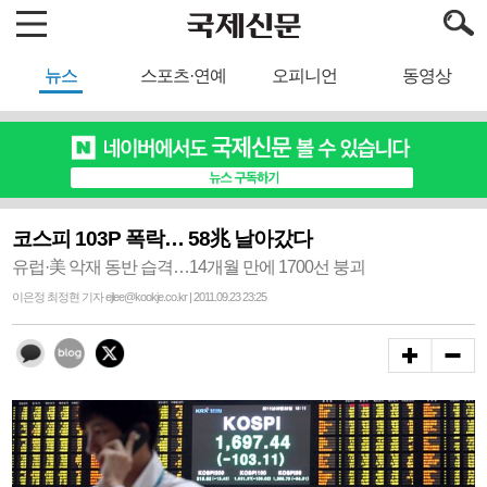
뉴스
스포츠·연예
오피니언
동영상
코스피 103P 폭락… 58兆 날아갔다
유럽·美 악재 동반 습격…14개월 만에 1700선 붕괴
이은정 최정현 기자 ejlee@kookje.co.kr | 2011.09.23 23:25