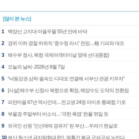
[많이 본 뉴스]
1
백양산 고지대 마을우물 55년 만에 바닥
2
경위 이하 경찰 하위직 ‘중수청 러시’ 전망…檢 기피와 대조
3
해수부 청사, 북항 국제여객터미널 옆에 선다(종합)
4
오늘의 날씨- 2026년 8월 7일
5
“낙동강권 삼락·을숙도·다대포 연결해 서부산 관광 키우자”
6
[사설] 해수부 신청사 북항으로 확정, 해양수도 도약의 전환점
7
피란마을 67년 역사인데…전교생 24명 아미초 통폐합 기로
8
부울경 주말부터 비소식…‘극한 폭염’ 한풀 꺾일 듯
9
외국인 선원 ‘인신매매 경유지’ 된 부산…우려가 현실로
10
부산 청소년 극지탐험대 8인, 열흘간 북극 구석구석 누빈다