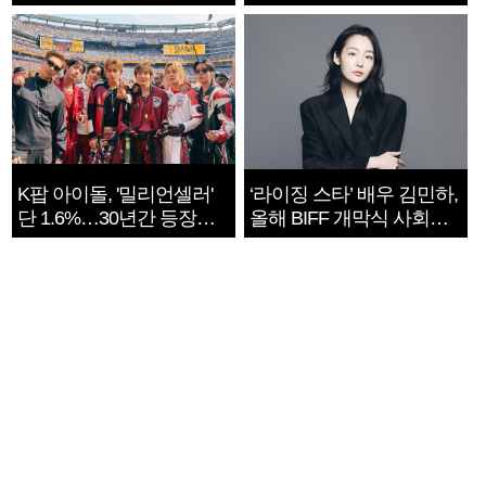
지는 ‘전쟁 속죄’
K팝 아이돌, '밀리언셀러'
‘라이징 스타’ 배우 김민하,
단 1.6%…30년간 등장
올해 BIFF 개막식 사회자
1182개팀 전수조사
확정