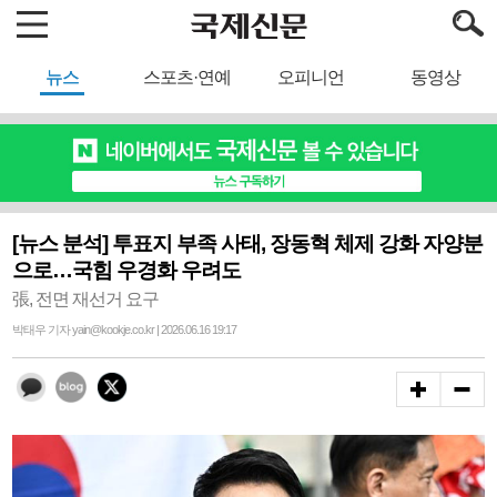
뉴스
스포츠·연예
오피니언
동영상
[뉴스 분석] 투표지 부족 사태, 장동혁 체제 강화 자양분
으로…국힘 우경화 우려도
張, 전면 재선거 요구
박태우 기자 yain@kookje.co.kr | 2026.06.16 19:17