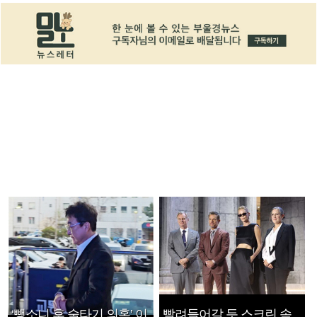
‘뺑소니 후 술타기 의혹’ 이
빨려들어갈 듯 스크린 속