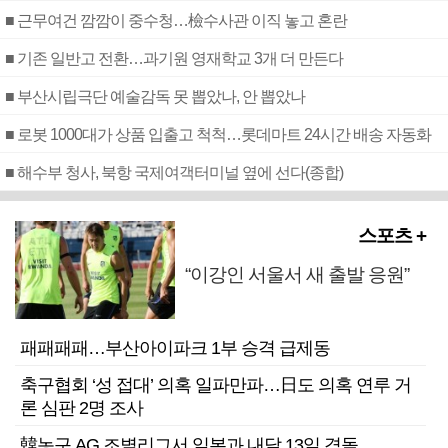
■ 근무여건 깜깜이 중수청…檢수사관 이직 놓고 혼란
■ 기존 일반고 전환…과기원 영재학교 3개 더 만든다
■ 부산시립극단 예술감독 못 뽑았나, 안 뽑았나
■ 로봇 1000대가 상품 입출고 척척…롯데마트 24시간 배송 자동화
■ 해수부 청사, 북항 국제여객터미널 옆에 선다(종합)
스포츠 +
“이강인 서울서 새 출발 응원”
패패패패…부산아이파크 1부 승격 급제동
축구협회 ‘성 접대’ 의혹 일파만파…日도 의혹 연루 거
론 심판 2명 조사
韓농구 AG 조별리그서 일본과 내달 13일 격돌