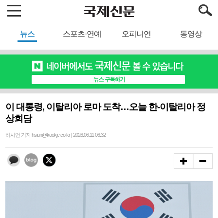
뉴스
스포츠·연예
오피니언
동영상
이 대통령, 이탈리아 로마 도착…오늘 한-이탈리아 정
상회담
허시언 기자 hsiun@kookje.co.kr | 2026.06.11 06:32