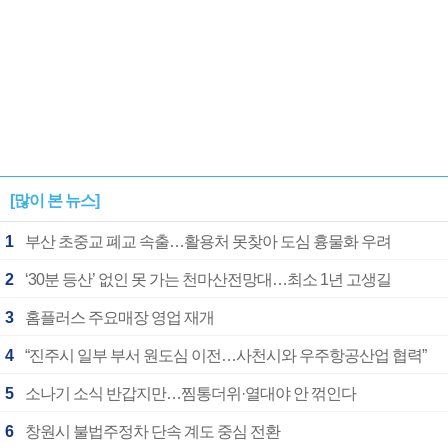
[많이 본 뉴스]
1
부산 초중교 폐교 속출…활용처 못찾아 도심 흉물화 우려
2
‘30분 등산’ 없인 못 가는 천마산전망대…최소 1년 고생길
3
홈플러스 주요매장 영업 재개
4
“진주시 일부 부서 원도심 이전…사천시와 우주항공산업 협력”
5
소나기 소식 반갑지만…찜통더위·열대야 안 꺾인다
6
창원시 불법주정차 단속 계도 중심 전환