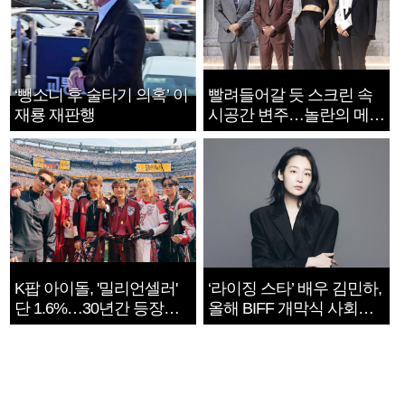
‘뺑소니 후 술타기 의혹’ 이
빨려들어갈 듯 스크린 속
재룡 재판행
시공간 변주…놀란의 메시
지는 ‘전쟁 속죄’
K팝 아이돌, '밀리언셀러'
‘라이징 스타’ 배우 김민하,
단 1.6%…30년간 등장
올해 BIFF 개막식 사회자
1182개팀 전수조사
확정