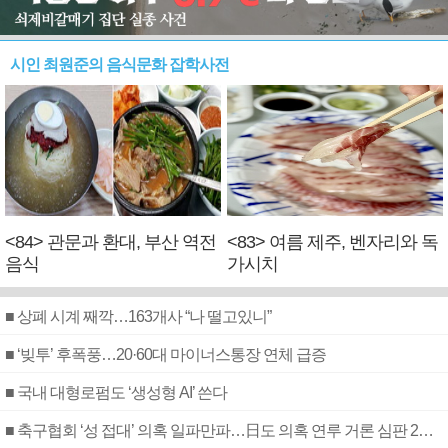
시인 최원준의 음식문화 잡학사전
<84> 관문과 환대, 부산 역전
<83> 여름 제주, 벤자리와 독
음식
가시치
■ 상폐 시계 째깍…163개사 “나 떨고있니”
■ ‘빚투’ 후폭풍…20·60대 마이너스통장 연체 급증
■ 국내 대형로펌도 ‘생성형 AI’ 쓴다
■ 축구협회 ‘성 접대’ 의혹 일파만파…日도 의혹 연루 거론 심판 2명 조사