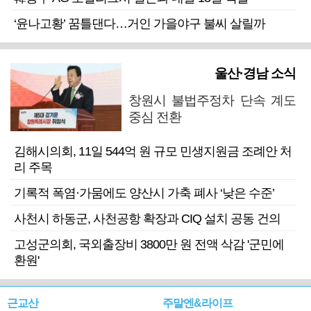
‘윤나고황’ 꿈틀댄다…거인 가을야구 불씨 살릴까
울산·경남 소식
창원시 불법주정차 단속 계도
중심 전환
김해시의회, 11일 544억 원 규모 민생지원금 조례안 처
리 주목
기록적 폭염·가뭄에도 양산시 가축 폐사 ‘낮은 수준’
사천시 하동군, 사천공항 확장과 CIQ 설치 공동 건의
고성군의회, 국외출장비 3800만 원 전액 삭감 '군민에
환원'
근교산
주말엔&라이프