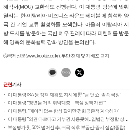
해각서(MOU) 교환식도 진행된다. 이 대통령 방문에 맞춰
열리는 ‘한-이탈리아 비즈니스 라운드 테이블’에 참석해 양
국 간 기업 교류 활성화를 모색한다. 아울러 이탈리아 지
방 도시를 방문하는 국빈 예우 관례에 따라 피렌체를 방문
해 양측의 문화협력 강화 방안을 논의한다.
ⓒ국제신문(www.kookje.co.kr), 무단 전재 및 재배포 금지
관련
기사
이 대통령 ISA 등 정책 재검토 지시에 野 “남 탓 쇼, 졸속 국정”
이 대통령 "청년들 거의 취약계층…핵심 정책 재편""
이 대통령, "메아리 없는 함성 같지만 평화공존책 계속해야"
이 대통령 "의견 다르다고 거부권 사용못해.. 입법권 부정할 상황이라 보기 어려워"
부정평가 첫 50% 넘어선 李, 귀국 직후 부동산·증시 점검(종합)