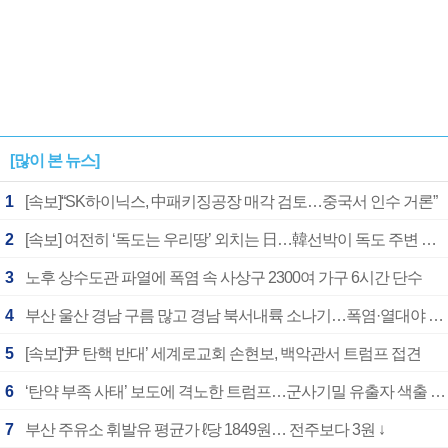
[많이 본 뉴스]
1
[속보]“SK하이닉스, 中패키징공장 매각 검토…중국서 인수 거론”
2
[속보] 여전히 ‘독도는 우리땅’ 외치는 日…韓선박이 독도 주변 해양조사 활동하자 반발
3
노후 상수도관 파열에 폭염 속 사상구 2300여 가구 6시간 단수
4
부산 울산 경남 구름 많고 경남 북서내륙 소나기…폭염·열대야 계속
5
[속보]‘尹 탄핵 반대’ 세계로교회 손현보, 백악관서 트럼프 접견
6
‘탄약 부족 사태’ 보도에 격노한 트럼프…군사기밀 유출자 색출 지시
7
부산 주유소 휘발유 평균가 ℓ당 1849원… 전주보다 3원 ↓