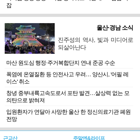
잡
울산·경남 소식
진주성의 역사, 빛과 미디어로
되살아난다
마산 원도심 행정·주거복합단지 연내 준공 수순
폭염에 온열질환 등 안전사고 우려… 양산시, '어필 레
이스' 취소
창녕 중부내륙고속도로서 포탄 발견…살상력 없는 모
의탄으로 밝혀져
입원환자가 연달아 사망한 울산 한 정신의료기관 폐원
전망
근교산
주말엔&라이프