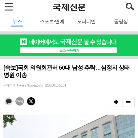
뉴스
스포츠·연예
오피니언
동영상
[속보]국회 의원회관서 50대 남성 추락…심정지 상태
병원 이송
박태우 기자 yain@kookje.co.kr | 2026.06.10 10:54