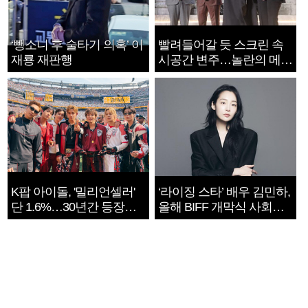
‘뺑소니 후 술타기 의혹’ 이
빨려들어갈 듯 스크린 속
재룡 재판행
시공간 변주…놀란의 메시
지는 ‘전쟁 속죄’
K팝 아이돌, '밀리언셀러'
‘라이징 스타’ 배우 김민하,
단 1.6%…30년간 등장
올해 BIFF 개막식 사회자
1182개팀 전수조사
확정