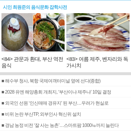
시인 최원준의 음식문화 잡학사전
<84> 관문과 환대, 부산 역전
<83> 여름 제주, 벤자리와 독
음식
가시치
■ 해수부 청사, 북항 국제여객터미널 옆에 선다(종합)
■ 2028 유엔 해양총회 개최지, ‘부산이냐 제주냐’ 10일 결정
■ 외국인 선원 ‘인신매매 경유지’ 된 부산…우려가 현실로
■ 비위 논란 부산TP, 외부인사 혁신위 설치
■ 경남 농정 비전 ‘잘 사는 농촌’…스마트팜 1000㏊까지 늘린다