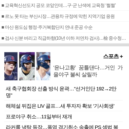
■ 교육혁신선도지 공모 코앞인데…구·군 난색에 교육청 ‘쩔쩔’
■ 르노 못 타는 부산시장…관용차 규정에 막힌 지역기업 응원
■ 마산 원도심 행정·주거복합단지 연내 준공 수순
■ 검사 신분 버리고 직급하향(10년 이하 저연차 검사)…檢 중수청행 기피
스포츠 +
‘윤나고황’ 꿈틀댄다…거인 가
을야구 불씨 살릴까
새 축구협회장 선출 방식 윤곽…“선거인단 192→2만
명”
해체설 뒤집은 LIV 골프…새 투자자 확보 ‘기사회생’
프로야구 취소…11일부터 재개
라커룸 냉탕 등장…폭염 경기취소 속출에 PS 셈법 복