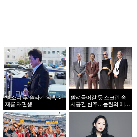
‘뺑소니 후 술타기 의혹’ 이
빨려들어갈 듯 스크린 속
재룡 재판행
시공간 변주…놀란의 메시
지는 ‘전쟁 속죄’