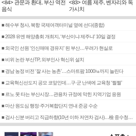
<84> 관문과 환대, 부산 역전
<83> 여름 제주, 벤자리와 독
음식
가시치
■ 해수부 청사, 북항 국제여객터미널 옆에 선다(종합)
■ 2028 유엔 해양총회 개최지, ‘부산이냐 제주냐’ 10일 결정
■ 외국인 선원 ‘인신매매 경유지’ 된 부산…우려가 현실로
■ 비위 논란 부산TP, 외부인사 혁신위 설치
■ 경남 농정 비전 ‘잘 사는 농촌’…스마트팜 1000㏊까지 늘린다
■ 교육혁신선도지 공모 코앞인데…구·군 난색에 교육청 ‘쩔쩔’
■ 르노 못 타는 부산시장…관용차 규정에 막힌 지역기업 응원
■ 마산 원도심 행정·주거복합단지 연내 준공 수순
■ 검사 신분 버리고 직급하향(10년 이하 저연차 검사)…檢 중수청행 기피