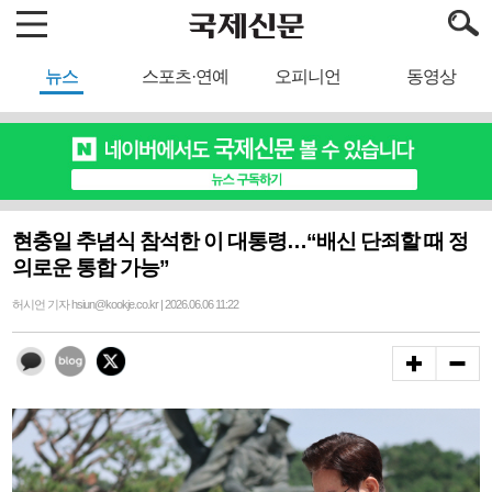
뉴스
스포츠·연예
오피니언
동영상
현충일 추념식 참석한 이 대통령…“배신 단죄할 때 정
의로운 통합 가능”
허시언 기자 hsiun@kookje.co.kr | 2026.06.06 11:22