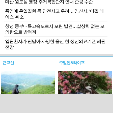
마산 원도심 행정·주거복합단지 연내 준공 수순
폭염에 온열질환 등 안전사고 우려… 양산시, '어필 레
이스' 취소
창녕 중부내륙고속도로서 포탄 발견…살상력 없는 모
의탄으로 밝혀져
입원환자가 연달아 사망한 울산 한 정신의료기관 폐원
전망
근교산
주말엔&라이프
근교산&그너머…상주·문경
폭염보다 더 뜨거워라…100