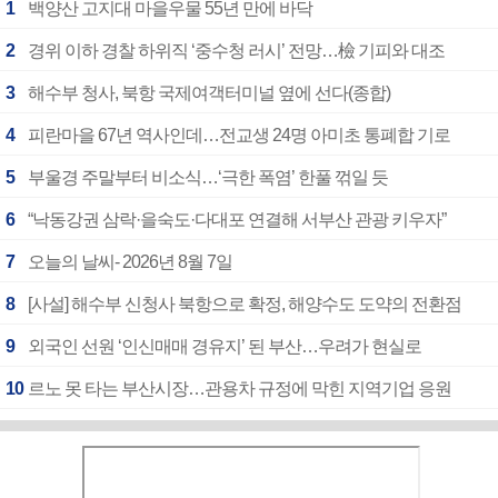
1
백양산 고지대 마을우물 55년 만에 바닥
2
경위 이하 경찰 하위직 ‘중수청 러시’ 전망…檢 기피와 대조
3
해수부 청사, 북항 국제여객터미널 옆에 선다(종합)
4
피란마을 67년 역사인데…전교생 24명 아미초 통폐합 기로
5
부울경 주말부터 비소식…‘극한 폭염’ 한풀 꺾일 듯
6
“낙동강권 삼락·을숙도·다대포 연결해 서부산 관광 키우자”
7
오늘의 날씨- 2026년 8월 7일
8
[사설] 해수부 신청사 북항으로 확정, 해양수도 도약의 전환점
9
외국인 선원 ‘인신매매 경유지’ 된 부산…우려가 현실로
10
르노 못 타는 부산시장…관용차 규정에 막힌 지역기업 응원