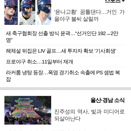
스포츠 +
‘윤나고황’ 꿈틀댄다…거인 가
을야구 불씨 살릴까
새 축구협회장 선출 방식 윤곽…“선거인단 192→2만
명”
해체설 뒤집은 LIV 골프…새 투자자 확보 ‘기사회생’
프로야구 취소…11일부터 재개
라커룸 냉탕 등장…폭염 경기취소 속출에 PS 셈법 복
잡
울산·경남 소식
진주성의 역사, 빛과 미디어로
되살아난다