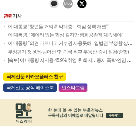
관련
기사
이 대통령 "청년들 거의 취약계층…핵심 정책 재편""
이 대통령, "메아리 없는 함성 같지만 평화공존책 계속해야"
이 대통령 "의견 다르다고 거부권 사용못해.. 입법권 부정할 상황이라 보기 어려워"
부정평가 첫 50% 넘어선 李, 귀국 직후 부동산·증시 점검(종합)
[속보] 이 대통령 지지율 45.9% 취임 후 최저…증시 폭락·연임 개헌 논란 영향
국제신문 카카오플러스 친구
국제신문 공식 페이스북
인스타그램