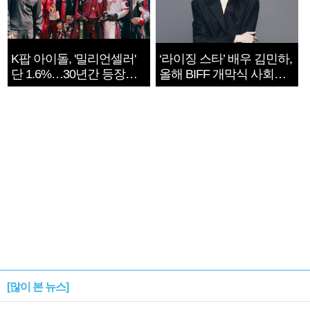
K팝 아이돌, '밀리언셀러'
‘라이징 스타’ 배우 김민하,
단 1.6%…30년간 등장
올해 BIFF 개막식 사회자
1182개팀 전수조사
확정
[많이 본 뉴스]