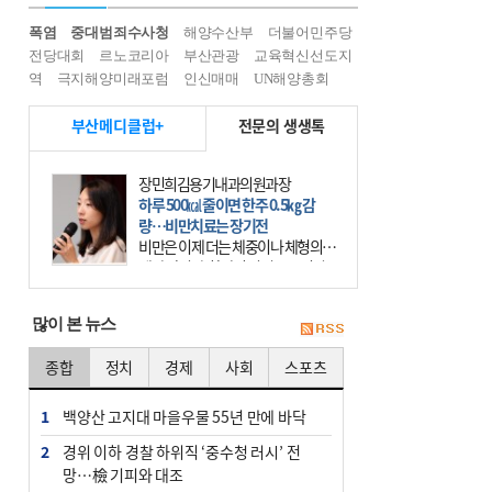
폭염
중대범죄수사청
해양수산부
더불어민주당
전당대회
르노코리아
부산관광
교육혁신선도지
역
극지해양미래포럼
인신매매
UN해양총회
부산메디클럽+
전문의 생생톡
장민희김용기내과의원과장
하루 500㎉ 줄이면 한주 0.5㎏ 감
량…비만치료는 장기전
비만은 이제 더는 체중이나 체형의 문
제가 아니다. 하나의 질병으로 인지
하고 치료와 관리를 해야 한다. 세계
보건기구(WHO)는 이미 1994년 비만
많이 본 뉴스
을 인류의 중요한
종합
정치
경제
사회
스포츠
1
백양산 고지대 마을우물 55년 만에 바닥
2
경위 이하 경찰 하위직 ‘중수청 러시’ 전
망…檢 기피와 대조