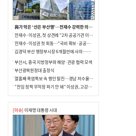
與가 막은 ‘산은 부산행’…전재수 강력한 의지 표명 없인 공염불
전재수·이성권, 첫 상견례 “2차 공공기관 이전 초당 협력”(종합)
전재수·이성권 첫 회동…“국비 확보·공공기관 이전 협력”
김경덕 부산 행정부시장 6개월만에 사의…후임 인선 촉각
부산시, 중국 지방정부와 해양·관광 협력 모색
부산광복원정대 출정식
열흘째 폭염특보 속 행인 탈진…경남 저수율 평년의 절반
“전임 정책 무작정 파기 안 돼” 이성권, 고강도 ‘전재수 견제’ 예고
[이슈]
이재명 대통령 시대