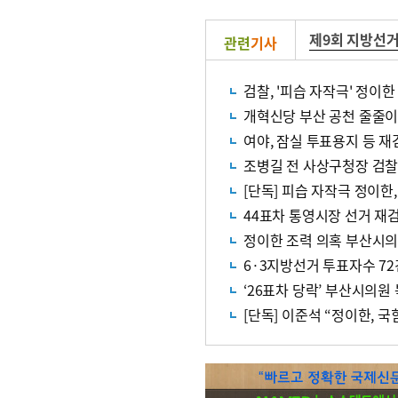
제9회 지방선
관련
기사
검찰, '피습 자작극' 정이
개혁신당 부산 공천 줄줄이 
여야, 잠실 투표용지 등 재
조병길 전 사상구청장 검찰
[단독] 피습 자작극 정이한,
44표차 통영시장 선거 재
정이한 조력 의혹 부산시의
6·3지방선거 투표자수 72
‘26표차 당락’ 부산시의원
[단독] 이준석 “정이한, 