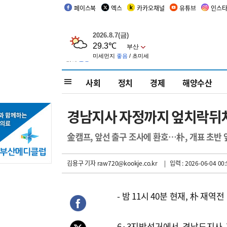
페이스북
엑스
카카오채널
유튜브
인스
사회
정치
경제
해양수산
경남지사 자정까지 엎치락뒤
金캠프, 앞선 출구 조사에 환호…朴, 개표 초반
김용구 기자
raw720@kookje.co.kr
| 입력 : 2026-06-04 00:
- 밤 11시 40분 현재, 朴 재역전
6·3지방선거에서 경남도지사