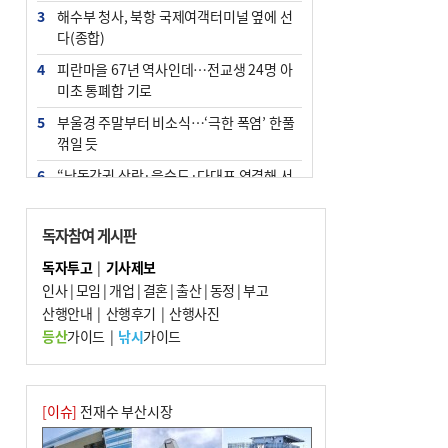
3
해수부 청사, 북항 국제여객터미널 옆에 선
다(종합)
4
피란마을 67년 역사인데…전교생 24명 아
미초 통폐합 기로
5
부울경 주말부터 비소식…‘극한 폭염’ 한풀
꺾일 듯
6
“낙동강권 삼락·을숙도·다대포 연결해 서
부산 관광 키우자”
7
오늘의 날씨- 2026년 8월 7일
독자참여 게시판
8
외국인 선원 ‘인신매매 경유지’ 된 부산…
독자투고
|
기사제보
우려가 현실로
인사
|
모임
|
개업
|
결혼
|
출산
|
동정
|
부고
9
산행안내
[사설] 해수부 신청사 북항으로 확정, 해양
|
산행후기
|
산행사진
수도 도약의 전환점
등산
가이드
|
낚시
가이드
10
르노 못 타는 부산시장…관용차 규정에 막
힌 지역기업 응원
[이슈]
전재수 부산시장