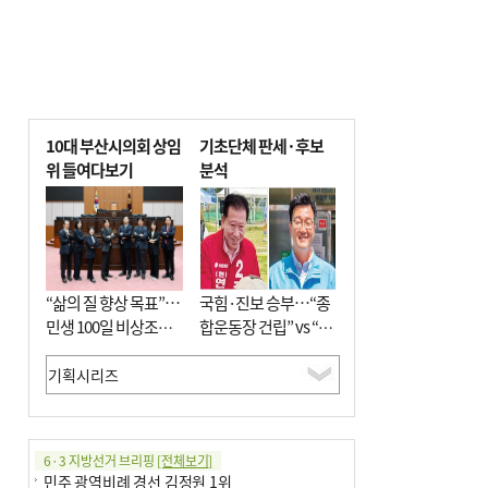
10대 부산시의회 상임
기초단체 판세·후보
위 들여다보기
분석
“삶의 질 향상 목표”…
국힘·진보 승부…“종
민생 100일 비상조치
합운동장 건립” vs “출
면밀 심사
근 공공버스 도입”
6·3 지방선거 브리핑
[전체보기]
민주 광역비례 경선 김정원 1위