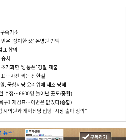
거
한 구속기소
받은 ‘정이한 父’ 온병원 인맥
검표 합의
 송치
 초기화한 ‘깡통폰’ 경찰 제출
검표…사진 찍는 전한길
원, 국힘시당 윤리위에 제소 당해
건 수정…6600명 늘어난 곳도(종합)
 북구1 재검표…이변은 없었다(종합)
국힘 시의원과 개혁신당 입당·시장 출마 상의”