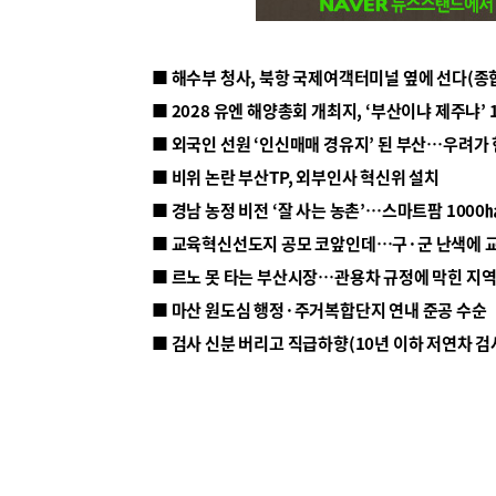
■ 해수부 청사, 북항 국제여객터미널 옆에 선다(종
■ 2028 유엔 해양총회 개최지, ‘부산이냐 제주냐’ 
■ 외국인 선원 ‘인신매매 경유지’ 된 부산…우려가
■ 비위 논란 부산TP, 외부인사 혁신위 설치
■ 르노 못 타는 부산시장…관용차 규정에 막힌 지
■ 마산 원도심 행정·주거복합단지 연내 준공 수순