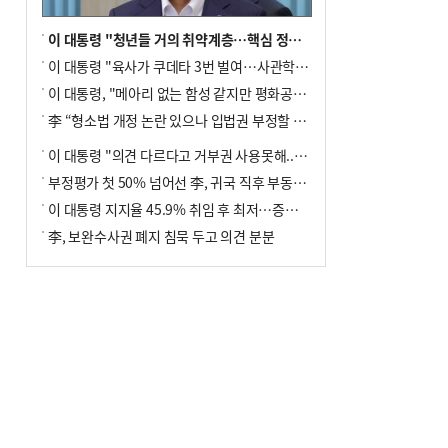
이 대통령 "청년들 거의 취약계층…핵심 정책 재편""
이 대통령 "육사가 쿠데타 3번 벌여…사관학교 통합 신속히 추진"
이 대통령, "메아리 없는 함성 같지만 평화공존책 계속해야"
李 “형소법 개정 논란 있으나 입법권 부정할 만큼은 아냐”(종합)
이 대통령 "의견 다르다고 거부권 사용못해.. 입법권 부정할 상황이라 보기 어려워"
부정평가 첫 50% 넘어선 李, 귀국 직후 부동산·증시 점검(종합)
이 대통령 지지율 45.9% 취임 후 최저…증시 폭락·연임 개헌 논란 영향
李, 보완수사권 폐지 침묵 두고 의견 분분