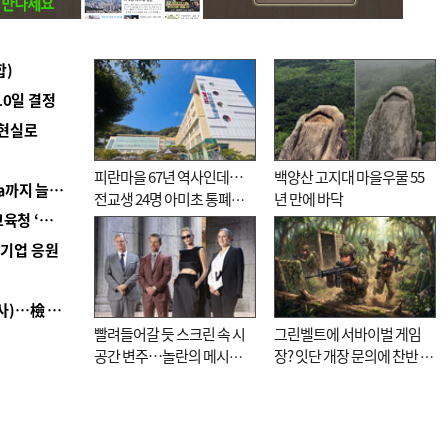
합)
10일 결정
 현실로
피란마을 67년 역사인데…
백양산 고지대 마을우물 55
■ 경남 농정 비전 ‘잘 사는 농촌’…스마트팜 1000㏊까지 늘린다
전교생 24명 아미초 통폐합
년 만에 바닥
■ 교육혁신선도지 공모 코앞인데…구·군 난색에 교육청 ‘쩔쩔’
기로
역기업 응원
■ 검사 신분 버리고 직급하향(10년 이하 저연차 검사)…檢 중수청행 기피
빨려들어갈 듯 스크린 속 시
그린벨트에 서바이벌 게임
공간 변주…놀란의 메시지
장? 잇단 개장 문의에 찬반 논
는 ‘전쟁 속죄’
쟁