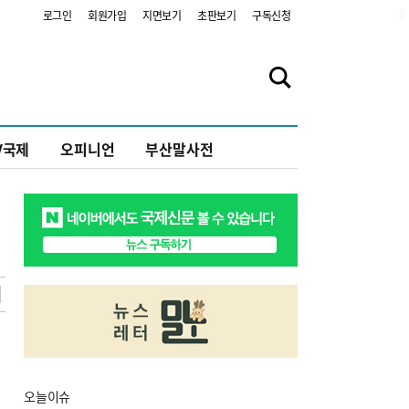
2
로그인
회원가입
지면보기
초판보기
구독신청
V국제
오피니언
부산말사전
오늘
이슈