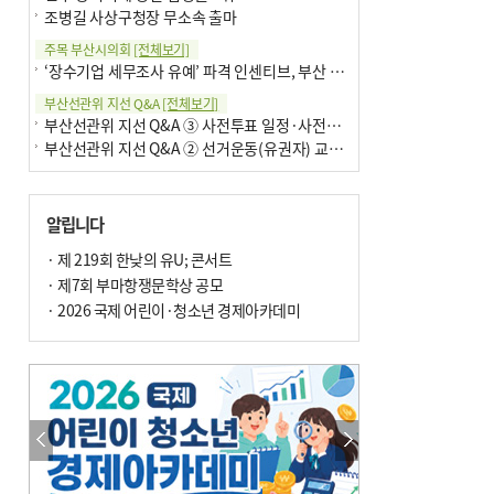
조병길 사상구청장 무소속 출마
주목 부산시의회
[전체보기]
‘장수기업 세무조사 유예’ 파격 인센티브, 부산 유출 막을까
부산선관위 지선 Q&A
[전체보기]
부산선관위 지선 Q&A ③ 사전투표 일정·사전투표함 보관
부산선관위 지선 Q&A ② 선거운동(유권자) 교육감투표용지
알립니다
· 제 219회 한낮의 유U; 콘서트
· 제7회 부마항쟁문학상 공모
· 2026 국제 어린이·청소년 경제아카데미