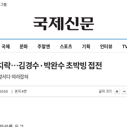
타그램
국제
문화
주말엔
스포츠
기획
인터뷰
T
치락…김경수·박완수 초박빙 접전
 앞서다 따라잡혀
50:50
| 본지 4면
글자 크기
 자리를 두고