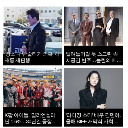
‘뺑소니 후 술타기 의혹’ 이
빨려들어갈 듯 스크린 속
재룡 재판행
시공간 변주…놀란의 메시
지는 ‘전쟁 속죄’
K팝 아이돌, '밀리언셀러'
‘라이징 스타’ 배우 김민하,
단 1.6%…30년간 등장
올해 BIFF 개막식 사회자
1182개팀 전수조사
확정