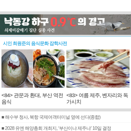
시인 최원준의 음식문화 잡학사전
<84> 관문과 환대, 부산 역전
<83> 여름 제주, 벤자리와 독
음식
가시치
■ 해수부 청사, 북항 국제여객터미널 옆에 선다(종합)
■ 2028 유엔 해양총회 개최지, ‘부산이냐 제주냐’ 10일 결정