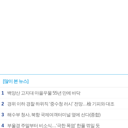
[많이 본 뉴스]
1
백양산 고지대 마을우물 55년 만에 바닥
2
경위 이하 경찰 하위직 ‘중수청 러시’ 전망…檢 기피와 대조
3
해수부 청사, 북항 국제여객터미널 옆에 선다(종합)
4
부울경 주말부터 비소식…‘극한 폭염’ 한풀 꺾일 듯