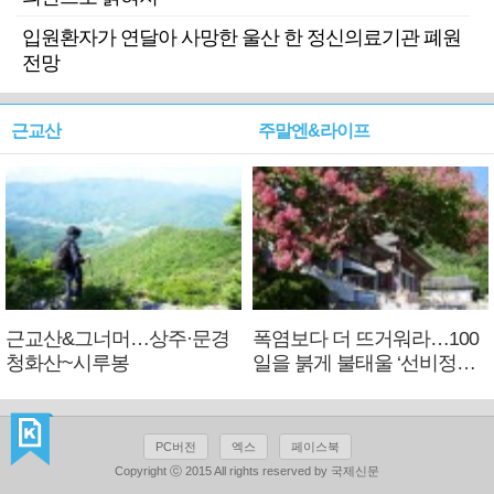
입원환자가 연달아 사망한 울산 한 정신의료기관 폐원
전망
근교산
주말엔&라이프
근교산&그너머…상주·문경
폭염보다 더 뜨거워라…100
청화산~시루봉
일을 붉게 불태울 ‘선비정신’
피었네
PC버전
엑스
페이스북
Copyright ⓒ 2015 All rights reserved by 국제신문