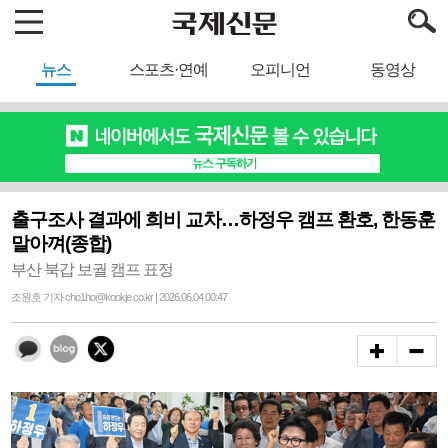
뉴스
스포츠·연예
오피니언
동영상
출구조사 결과에 희비 교차…하정우 캠프 환호, 한동훈
말아껴(종합)
부산 북갑 보궐 캠프 표정
조원호 기자 cho1ho@kookje.co.kr | 2026.06.04 00:47