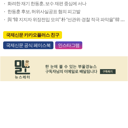
화려한 재기 한동훈, 보수 재편 중심에 서나
한동훈 후보, 허위사실공표 혐의 피고발
與 “韓 지지자 위장전입 모의” 朴 “선관위·경찰 적극 파악을” 韓 “아무거나 쏴댄다” 불쾌감(종합)
국제신문 카카오플러스 친구
국제신문 공식 페이스북
인스타그램