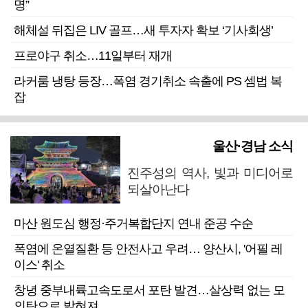
명”
해체설 뒤집은 LIV 골프…새 투자자 확보 ‘기사회생’
프로야구 취소…11일부터 재개
라커룸 냉탕 등장…폭염 경기취소 속출에 PS 셈법 복
잡
울산·경남 소식
진주성의 역사, 빛과 미디어로
되살아난다
마산 원도심 행정·주거복합단지 연내 준공 수순
폭염에 온열질환 등 안전사고 우려… 양산시, '어필 레
이스' 취소
창녕 중부내륙고속도로서 포탄 발견…살상력 없는 모
의탄으로 밝혀져