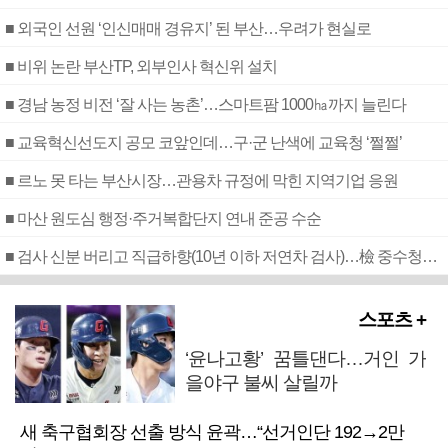
■ 외국인 선원 ‘인신매매 경유지’ 된 부산…우려가 현실로
■ 비위 논란 부산TP, 외부인사 혁신위 설치
■ 경남 농정 비전 ‘잘 사는 농촌’…스마트팜 1000㏊까지 늘린다
■ 교육혁신선도지 공모 코앞인데…구·군 난색에 교육청 ‘쩔쩔’
■ 르노 못 타는 부산시장…관용차 규정에 막힌 지역기업 응원
■ 마산 원도심 행정·주거복합단지 연내 준공 수순
■ 검사 신분 버리고 직급하향(10년 이하 저연차 검사)…檢 중수청행 기피
스포츠 +
‘윤나고황’ 꿈틀댄다…거인 가
을야구 불씨 살릴까
새 축구협회장 선출 방식 윤곽…“선거인단 192→2만