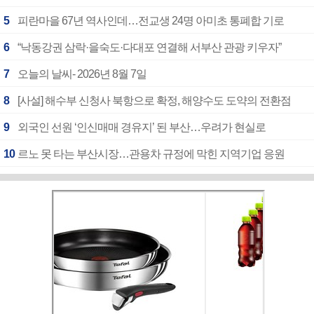
5
피란마을 67년 역사인데…전교생 24명 아미초 통폐합 기로
6
“낙동강권 삼락·을숙도·다대포 연결해 서부산 관광 키우자”
7
오늘의 날씨- 2026년 8월 7일
8
[사설] 해수부 신청사 북항으로 확정, 해양수도 도약의 전환점
9
외국인 선원 ‘인신매매 경유지’ 된 부산…우려가 현실로
10
르노 못 타는 부산시장…관용차 규정에 막힌 지역기업 응원