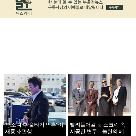
‘뺑소니 후 술타기 의혹’ 이
빨려들어갈 듯 스크린 속
재룡 재판행
시공간 변주…놀란의 메시