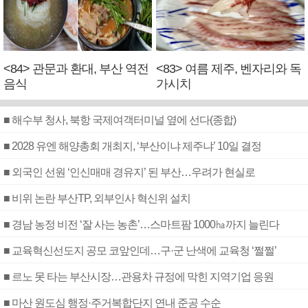
<84> 관문과 환대, 부산 역전
<83> 여름 제주, 벤자리와 독
음식
가시치
■ 해수부 청사, 북항 국제여객터미널 옆에 선다(종합)
■ 2028 유엔 해양총회 개최지, ‘부산이냐 제주냐’ 10일 결정
■ 외국인 선원 ‘인신매매 경유지’ 된 부산…우려가 현실로
■ 비위 논란 부산TP, 외부인사 혁신위 설치
■ 경남 농정 비전 ‘잘 사는 농촌’…스마트팜 1000㏊까지 늘린다
■ 교육혁신선도지 공모 코앞인데…구·군 난색에 교육청 ‘쩔쩔’
■ 르노 못 타는 부산시장…관용차 규정에 막힌 지역기업 응원
■ 마산 원도심 행정·주거복합단지 연내 준공 수순