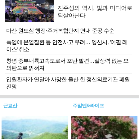
진주성의 역사, 빛과 미디어로
되살아난다
마산 원도심 행정·주거복합단지 연내 준공 수순
폭염에 온열질환 등 안전사고 우려… 양산시, '어필 레
이스' 취소
창녕 중부내륙고속도로서 포탄 발견…살상력 없는 모
의탄으로 밝혀져
입원환자가 연달아 사망한 울산 한 정신의료기관 폐원
전망
근교산
주말엔&라이프