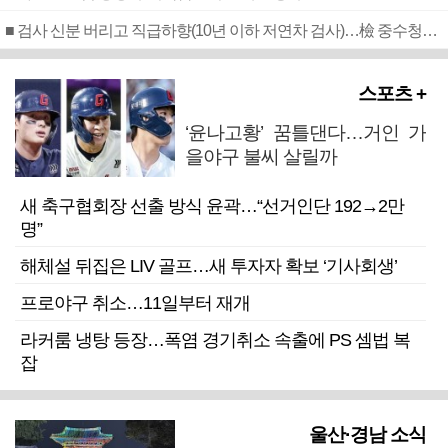
■ 검사 신분 버리고 직급하향(10년 이하 저연차 검사)…檢 중수청행 기피
스포츠 +
‘윤나고황’ 꿈틀댄다…거인 가
을야구 불씨 살릴까
새 축구협회장 선출 방식 윤곽…“선거인단 192→2만
명”
해체설 뒤집은 LIV 골프…새 투자자 확보 ‘기사회생’
프로야구 취소…11일부터 재개
라커룸 냉탕 등장…폭염 경기취소 속출에 PS 셈법 복
잡
울산·경남 소식