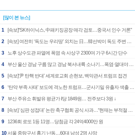
[많이 본 뉴스]
1
[속보]“SK하이닉스, 中패키징공장 매각 검토…중국서 인수 거론”
2
[속보] 여전히 ‘독도는 우리땅’ 외치는 日…韓선박이 독도 주변 해양조사 활동하자 반발
3
노후 상수도관 파열에 폭염 속 사상구 2300여 가구 6시간 단수
4
부산 울산 경남 구름 많고 경남 북서내륙 소나기…폭염·열대야 계속
5
[속보]‘尹 탄핵 반대’ 세계로교회 손현보, 백악관서 트럼프 접견
6
‘탄약 부족 사태’ 보도에 격노한 트럼프…군사기밀 유출자 색출 지시
7
부산 주유소 휘발유 평균가 ℓ당 1849원… 전주보다 3원 ↓
8
[속보] ‘심판 성접대’ 논란 축구협회 공식 사과…“현재는 부적절 행위 없어”
9
1236회 로또 1등 11명…당첨금 각 24억4000만 원
10
서울 중랑구서 흉기 난동…60대 남성 2명 사망