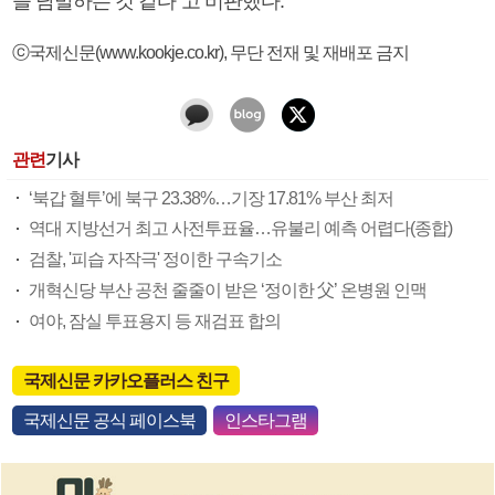
을 남발하는 것 같다”고 비판했다.
ⓒ국제신문(www.kookje.co.kr), 무단 전재 및 재배포 금지
관련
기사
‘북갑 혈투’에 북구 23.38%…기장 17.81% 부산 최저
역대 지방선거 최고 사전투표율…유불리 예측 어렵다(종합)
검찰, '피습 자작극' 정이한 구속기소
개혁신당 부산 공천 줄줄이 받은 ‘정이한 父’ 온병원 인맥
여야, 잠실 투표용지 등 재검표 합의
국제신문 카카오플러스 친구
국제신문 공식 페이스북
인스타그램