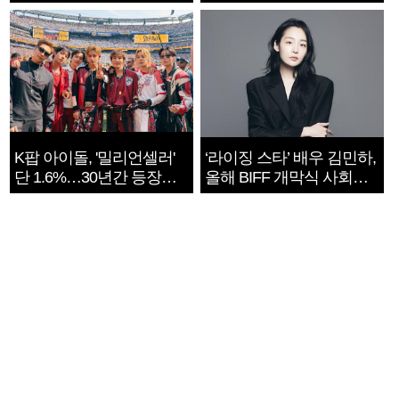
지는 ‘전쟁 속죄’
K팝 아이돌, '밀리언셀러'
‘라이징 스타’ 배우 김민하,
단 1.6%…30년간 등장
올해 BIFF 개막식 사회자
1182개팀 전수조사
확정