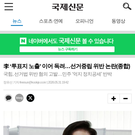
뉴스
스포츠·연예
오피니언
동영상
李 ‘투표지 노출’ 이어 독려…선거중립 위반 논란(종합)
국힘, 선거법 위반 혐의 고발…민주 ‘억지 정치공세’ 반박
정유선 기자 freesun@kookje.co.kr | 2026.05.31 19:42