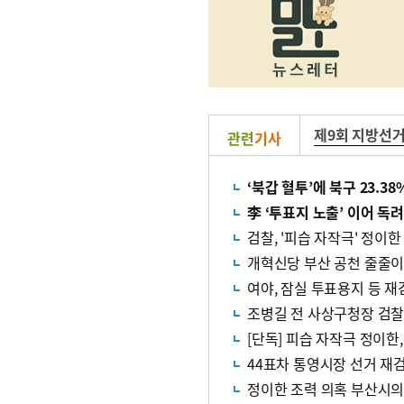
제9회 지방선
관련
기사
‘북갑 혈투’에 북구 23.3
李 ‘투표지 노출’ 이어 
검찰, '피습 자작극' 정이
개혁신당 부산 공천 줄줄이 
여야, 잠실 투표용지 등 재
조병길 전 사상구청장 검찰
[단독] 피습 자작극 정이한,
44표차 통영시장 선거 재
정이한 조력 의혹 부산시의