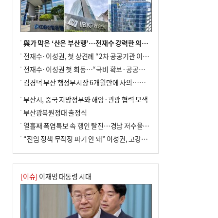
與가 막은 ‘산은 부산행’…전재수 강력한 의지 표명 없인 공염불
전재수·이성권, 첫 상견례 “2차 공공기관 이전 초당 협력”(종합)
전재수·이성권 첫 회동…“국비 확보·공공기관 이전 협력”
김경덕 부산 행정부시장 6개월만에 사의…후임 인선 촉각
부산시, 중국 지방정부와 해양·관광 협력 모색
부산광복원정대 출정식
열흘째 폭염특보 속 행인 탈진…경남 저수율 평년의 절반
“전임 정책 무작정 파기 안 돼” 이성권, 고강도 ‘전재수 견제’ 예고
[이슈]
이재명 대통령 시대