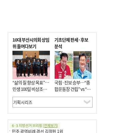
10대 부산시의회 상임
기초단체 판세·후보
위 들여다보기
분석
“삶의 질 향상 목표”…
국힘·진보 승부…“종
민생 100일 비상조치
합운동장 건립” vs “출
면밀 심사
근 공공버스 도입”
6·3 지방선거 브리핑
[전체보기]
민주 광역비례 경선 김정원 1위