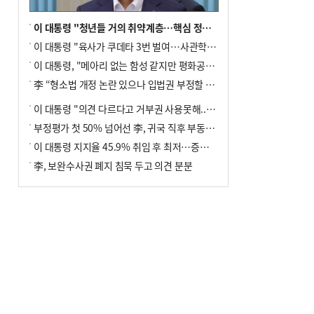
이 대통령 "청년들 거의 취약계층…핵심 정책 재편""
이 대통령 "육사가 쿠데타 3번 벌여…사관학교 통합 신속히 추진"
이 대통령, "메아리 없는 함성 같지만 평화공존책 계속해야"
李 “형소법 개정 논란 있으나 입법권 부정할 만큼은 아냐”(종합)
이 대통령 "의견 다르다고 거부권 사용못해.. 입법권 부정할 상황이라 보기 어려워"
부정평가 첫 50% 넘어선 李, 귀국 직후 부동산·증시 점검(종합)
이 대통령 지지율 45.9% 취임 후 최저…증시 폭락·연임 개헌 논란 영향
李, 보완수사권 폐지 침묵 두고 의견 분분