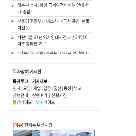
3
해수부 청사, 북항 국제여객터미널 옆에 선
다(종합)
4
부울경 주말부터 비소식…‘극한 폭염’ 한풀
꺾일 듯
5
피란마을 67년 역사인데…전교생 24명 아
미초 통폐합 기로
6
“낙동강권 삼락·을숙도·다대포 연결해 서
부산 관광 키우자”
7
오늘의 날씨- 2026년 8월 7일
독자참여 게시판
8
[사설] 해수부 신청사 북항으로 확정, 해양
독자투고
|
기사제보
수도 도약의 전환점
인사
|
모임
|
개업
|
결혼
|
출산
|
동정
|
부고
9
산행안내
외국인 선원 ‘인신매매 경유지’ 된 부산…
|
산행후기
|
산행사진
우려가 현실로
등산
가이드
|
낚시
가이드
10
르노 못 타는 부산시장…관용차 규정에 막
힌 지역기업 응원
[이슈]
전재수 부산시장