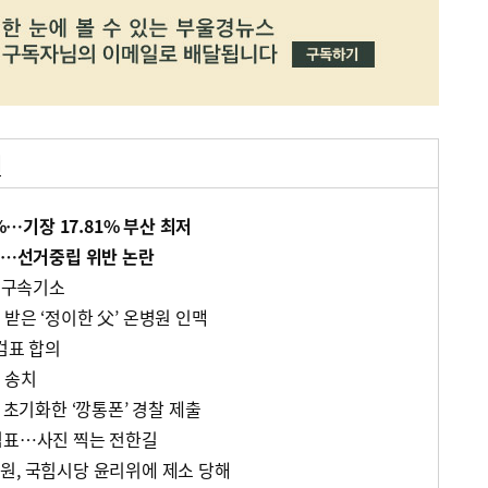
거
8%…기장 17.81% 부산 최저
독려…선거중립 위반 논란
한 구속기소
받은 ‘정이한 父’ 온병원 인맥
검표 합의
 송치
 초기화한 ‘깡통폰’ 경찰 제출
검표…사진 찍는 전한길
원, 국힘시당 윤리위에 제소 당해