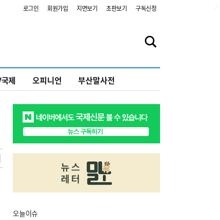
2
로그인
회원가입
지면보기
초판보기
구독신청
V국제
오피니언
부산말사전
오늘
이슈