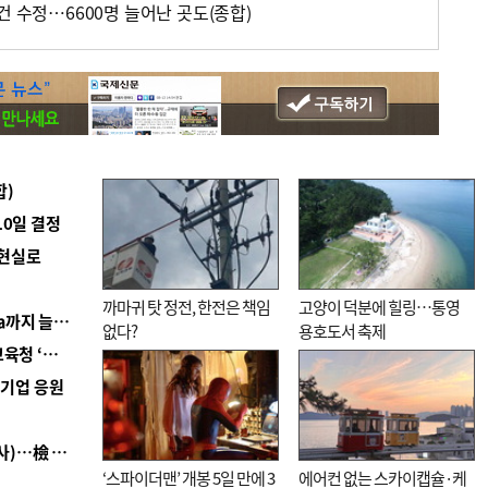
건 수정…6600명 늘어난 곳도(종합)
합)
10일 결정
 현실로
까마귀 탓 정전, 한전은 책임
고양이 덕분에 힐링…통영
■ 경남 농정 비전 ‘잘 사는 농촌’…스마트팜 1000㏊까지 늘린다
없다?
용호도서 축제
■ 교육혁신선도지 공모 코앞인데…구·군 난색에 교육청 ‘쩔쩔’
역기업 응원
■ 검사 신분 버리고 직급하향(10년 이하 저연차 검사)…檢 중수청행 기피
‘스파이더맨’ 개봉 5일 만에 3
에어컨 없는 스카이캡슐·케