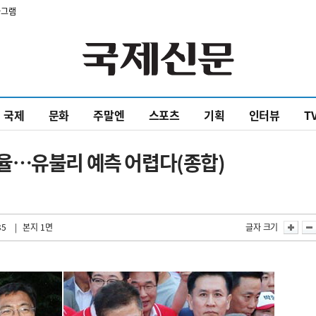
타그램
국제
문화
주말엔
스포츠
기획
인터뷰
T
율…유불리 예측 어렵다(종합)
35
| 본지 1면
글자 크기