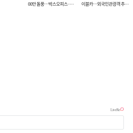
00만 돌풍…박스오피스·예
이블카…외국인관광객 추억
매율 동시 1위
대신 고역 될라