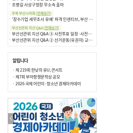
조병길 사상구청장 무소속 출마
주목 부산시의회
[전체보기]
‘장수기업 세무조사 유예’ 파격 인센티브, 부산 유출 막을까
부산선관위 지선 Q&A
[전체보기]
부산선관위 지선 Q&A ③ 사전투표 일정·사전투표함 보관
부산선관위 지선 Q&A ② 선거운동(유권자) 교육감투표용지
알립니다
· 제 219회 한낮의 유U; 콘서트
· 제7회 부마항쟁문학상 공모
· 2026 국제 어린이·청소년 경제아카데미