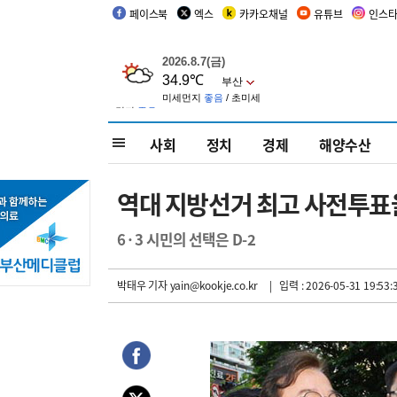
페이스북
엑스
카카오채널
유튜브
인스
사회
정치
경제
해양수산
역대 지방선거 최고 사전투표
6·3 시민의 선택은 D-2
박태우 기자
yain@kookje.co.kr
| 입력 : 2026-05-31 19:53: