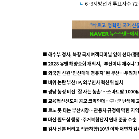
6·3지방선거 투표자수 72
■ 해수부 청사, 북항 국제여객터미널 옆에 선다(종
■ 2028 유엔 해양총회 개최지, ‘부산이냐 제주냐’ 
■ 외국인 선원 ‘인신매매 경유지’ 된 부산…우려가
■ 비위 논란 부산TP, 외부인사 혁신위 설치
■ 르노 못 타는 부산시장…관용차 규정에 막힌 지
■ 마산 원도심 행정·주거복합단지 연내 준공 수순