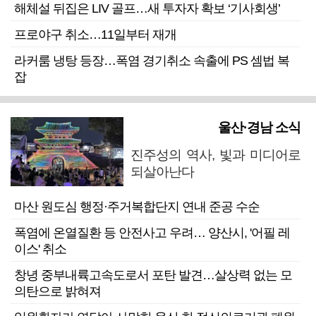
해체설 뒤집은 LIV 골프…새 투자자 확보 ‘기사회생’
프로야구 취소…11일부터 재개
라커룸 냉탕 등장…폭염 경기취소 속출에 PS 셈법 복
잡
울산·경남 소식
진주성의 역사, 빛과 미디어로
되살아난다
마산 원도심 행정·주거복합단지 연내 준공 수순
폭염에 온열질환 등 안전사고 우려… 양산시, '어필 레
이스' 취소
창녕 중부내륙고속도로서 포탄 발견…살상력 없는 모
의탄으로 밝혀져