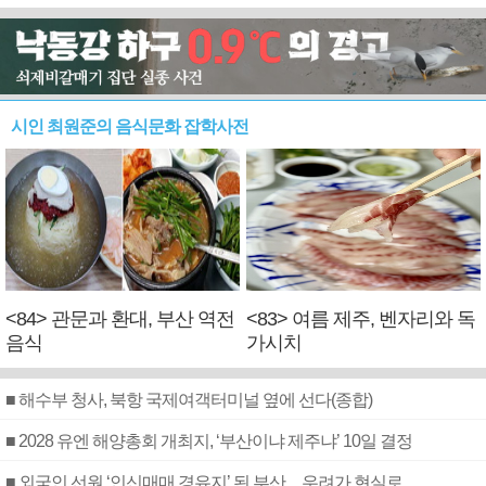
시인 최원준의 음식문화 잡학사전
<84> 관문과 환대, 부산 역전
<83> 여름 제주, 벤자리와 독
음식
가시치
■ 해수부 청사, 북항 국제여객터미널 옆에 선다(종합)
■ 2028 유엔 해양총회 개최지, ‘부산이냐 제주냐’ 10일 결정
■ 외국인 선원 ‘인신매매 경유지’ 된 부산…우려가 현실로