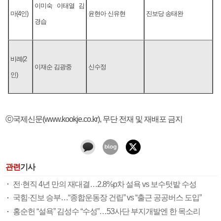
이미숙 이태열 김
마(4인)
윤현아 신유현
진보당 송태완
경습
비례(2
이재순 김광중
신수정
인)
ⓒ국제신문(www.kookje.co.kr), 무단 전재 및 재배포 금지
관련
기사
전·현직 4년 만의 재대결…2.8%p차 설욕 vs 보수텃밭 수성
국힘·진보 승부…“종합운동장 건립” vs “출근 공공버스 도입”
홍순헌 “설욕” 김성수 “수성”…53사단 부지개발엔 한 목소리