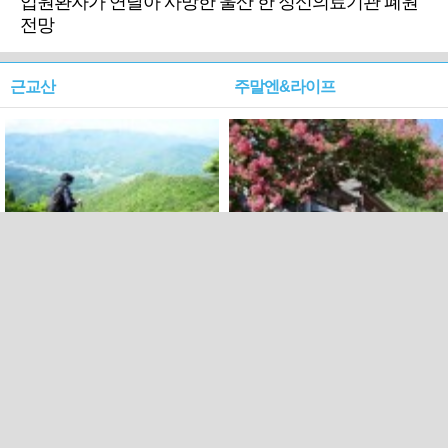
입원환자가 연달아 사망한 울산 한 정신의료기관 폐원
전망
근교산
주말엔&라이프
근교산&그너머…상주·문경
폭염보다 더 뜨거워라…100
청화산~시루봉
일을 붉게 불태울 ‘선비정신’
피었네
PC버전
엑스
페이스북
Copyright ⓒ 2015 All rights reserved by 국제신문