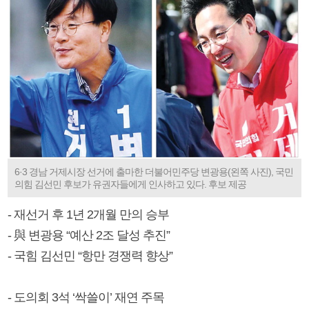
6·3 경남 거제시장 선거에 출마한 더불어민주당 변광용(왼쪽 사진), 국민
의힘 김선민 후보가 유권자들에게 인사하고 있다. 후보 제공
- 재선거 후 1년 2개월 만의 승부
- 與 변광용 “예산 2조 달성 추진”
- 국힘 김선민 “항만 경쟁력 향상”
- 도의회 3석 ‘싹쓸이’ 재연 주목