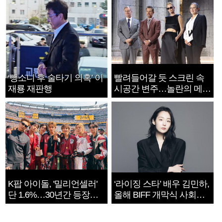
‘뺑소니 후 술타기 의혹’ 이
빨려들어갈 듯 스크린 속
재룡 재판행
시공간 변주…놀란의 메시
지는 ‘전쟁 속죄’
K팝 아이돌, '밀리언셀러'
‘라이징 스타’ 배우 김민하,
단 1.6%…30년간 등장
올해 BIFF 개막식 사회자
1182개팀 전수조사
확정