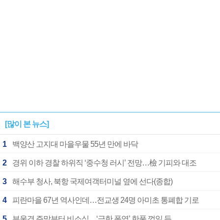
[많이 본 뉴스]
1
백양산 고지대 마을우물 55년 만에 바닥
2
경위 이하 경찰 하위직 ‘중수청 러시’ 전망…檢 기피와 대조
3
해수부 청사, 북항 국제여객터미널 옆에 선다(종합)
4
피란마을 67년 역사인데…전교생 24명 아미초 통폐합 기로
5
부울경 주말부터 비소식…‘극한 폭염’ 한풀 꺾일 듯