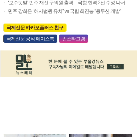
‘보수텃밭’ 민주 재선 구의원 출격…국힘 현역 3선 수성 나서
민주 강희은 “해사법원 유치” vs 국힘 최진봉 “용두산 개발”
국제신문 카카오플러스 친구
국제신문 공식 페이스북
인스타그램