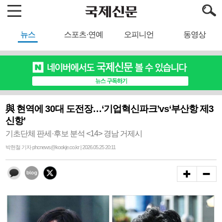
뉴스
스포츠·연예
오피니언
동영상
與 현역에 30대 도전장…‘기업혁신파크’vs‘부산항 제3
신항’
기초단체 판세·후보 분석 <14> 경남 거제시
박현철 기자 phcnews@kookje.co.kr | 2026.05.25 20:11