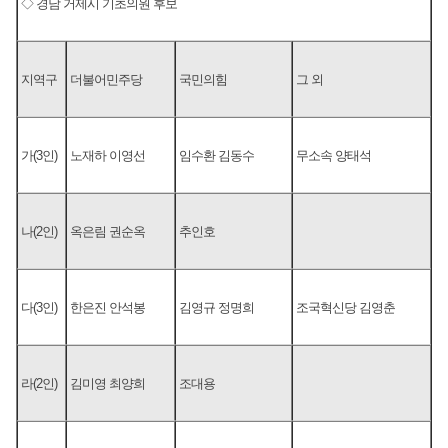
◇ 경남 거제시 기초의원 후보
지역구
더불어민주당
국민의힘
그 외
가(3인)
노재하 이영선
임수환 김동수
무소속 양태석
나(2인)
옥은림 권순옥
추인호
다(3인)
한은진 안석봉
김영규 정명희
조국혁신당 김영춘
라(2인)
김미영 최양희
조대용