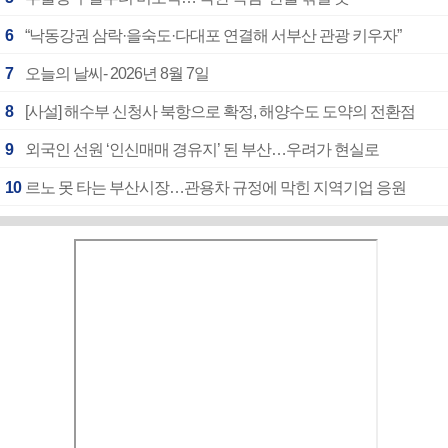
6
“낙동강권 삼락·을숙도·다대포 연결해 서부산 관광 키우자”
7
오늘의 날씨- 2026년 8월 7일
8
[사설] 해수부 신청사 북항으로 확정, 해양수도 도약의 전환점
9
외국인 선원 ‘인신매매 경유지’ 된 부산…우려가 현실로
10
르노 못 타는 부산시장…관용차 규정에 막힌 지역기업 응원