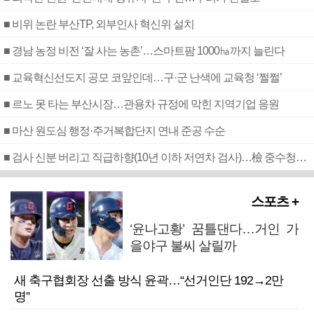
■ 비위 논란 부산TP, 외부인사 혁신위 설치
■ 경남 농정 비전 ‘잘 사는 농촌’…스마트팜 1000㏊까지 늘린다
■ 교육혁신선도지 공모 코앞인데…구·군 난색에 교육청 ‘쩔쩔’
■ 르노 못 타는 부산시장…관용차 규정에 막힌 지역기업 응원
■ 마산 원도심 행정·주거복합단지 연내 준공 수순
■ 검사 신분 버리고 직급하향(10년 이하 저연차 검사)…檢 중수청행 기피
스포츠 +
‘윤나고황’ 꿈틀댄다…거인 가
을야구 불씨 살릴까
새 축구협회장 선출 방식 윤곽…“선거인단 192→2만
명”