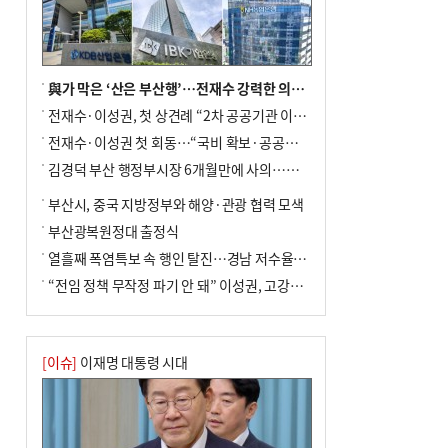
與가 막은 ‘산은 부산행’…전재수 강력한 의지 표명 없인 공염불
전재수·이성권, 첫 상견례 “2차 공공기관 이전 초당 협력”(종합)
전재수·이성권 첫 회동…“국비 확보·공공기관 이전 협력”
김경덕 부산 행정부시장 6개월만에 사의…후임 인선 촉각
부산시, 중국 지방정부와 해양·관광 협력 모색
부산광복원정대 출정식
열흘째 폭염특보 속 행인 탈진…경남 저수율 평년의 절반
“전임 정책 무작정 파기 안 돼” 이성권, 고강도 ‘전재수 견제’ 예고
[이슈]
이재명 대통령 시대