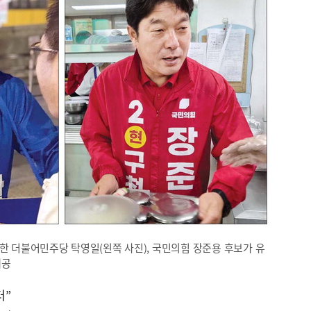
마한 더불어민주당 탁영일(왼쪽 사진), 국민의힘 장준용 후보가 유
제공
터”