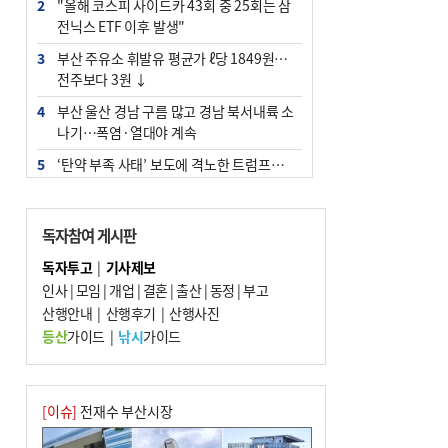
2
"올해 코스피 사이드카 43회 중 25회는 삼
전닉스 ETF 이후 발생"
3
부산 주유소 휘발유 평균가 ℓ당 1849원…
전주보다 3원 ↓
4
부산 울산 경남 구름 많고 경남 북서내륙 소
나기…폭염·열대야 계속
5
‘탄약 부족 사태’ 보도에 격노한 트럼프…
군사기밀 유출자 색출 지시
6
부산 앞바다에 기름 425ℓ 유출한 러시아 화
독자참여 게시판
물선 적발
독자투고
|
기사제보
7
[2026 부산청소년극지체험탐험대 현장르
인사
|
모임
|
개업
|
결혼
|
출산
|
동정
|
부고
포] 2회 : 하늘에서 만난 얼음의 나라
산행안내
|
산행후기
|
산행사진
8
입추 지났지만 푹푹 찐다…온열질환자 10
등산
가이드
|
낚시
가이드
년 만에 3배
9
백양산 고지대 마을우물 55년 만에 바닥
10
경위 이하 경찰 하위직 ‘중수청 러시’ 전
[이슈]
전재수 부산시장
망…檢 기피와 대조