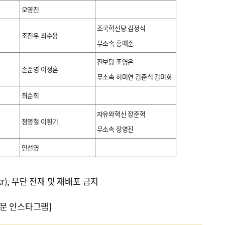
오영진
조국혁신당 김정식
조진우 최수용
무소속 홍예준
진보당 조영은
손준영 이정훈
무소속 허미연 김준식 김미화
최순희
자유와혁신 장준혁
정명철 이환기
무소속 장영진
안선영
kr), 무단 전재 및 재배포 금지
문 인스타그램]