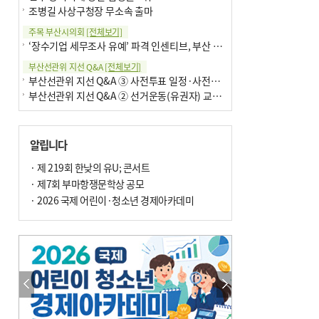
조병길 사상구청장 무소속 출마
주목 부산시의회
[전체보기]
‘장수기업 세무조사 유예’ 파격 인센티브, 부산 유출 막을까
부산선관위 지선 Q&A
[전체보기]
부산선관위 지선 Q&A ③ 사전투표 일정·사전투표함 보관
부산선관위 지선 Q&A ② 선거운동(유권자) 교육감투표용지
알립니다
· 제 219회 한낮의 유U; 콘서트
· 제7회 부마항쟁문학상 공모
· 2026 국제 어린이·청소년 경제아카데미