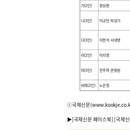
가(2인)
정상환
나(3인)
이규만 하성기
다(3인)
이한석 서대영
라(2인)
이지영
마(3인)
전주혁 권영원
비례(2인)
노은정
ⓒ국제신문(www.kookje.co.
▶
[국제신문 페이스북]
[국제신