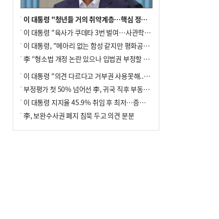
이 대통령 "청년들 거의 취약계층…핵심 정책 재편""
이 대통령 "육사가 쿠데타 3번 벌여…사관학교 통합 신속히 추진"
이 대통령, "메아리 없는 함성 같지만 평화공존책 계속해야"
李 “형소법 개정 논란 있으나 입법권 부정할 만큼은 아냐”(종합)
이 대통령 "의견 다르다고 거부권 사용못해.. 입법권 부정할 상황이라 보기 어려워"
부정평가 첫 50% 넘어선 李, 귀국 직후 부동산·증시 점검(종합)
이 대통령 지지율 45.9% 취임 후 최저…증시 폭락·연임 개헌 논란 영향
李, 보완수사권 폐지 침묵 두고 의견 분분