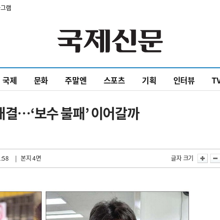
타그램
국제
문화
주말엔
스포츠
기획
인터뷰
T
맞대결…‘보수 불패’ 이어갈까
1:58
| 본지 4면
글자 크기