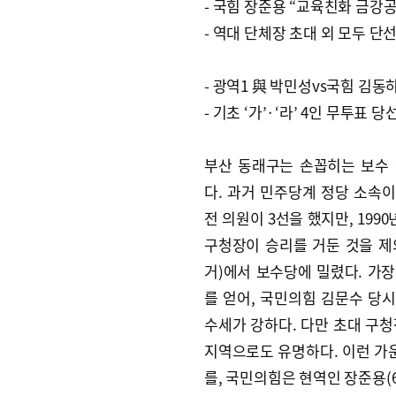
- 국힘 장준용 “교육친화 금강
- 역대 단체장 초대 외 모두 단
- 광역1 與 박민성vs국힘 김동
- 기초 ‘가’·‘라’ 4인 무투표 당
부산 동래구는 손꼽히는 보수
다. 과거 민주당계 정당 소속
전 의원이 3선을 했지만, 1990
구청장이 승리를 거둔 것을 
거)에서 보수당에 밀렸다. 가장
를 얻어, 국민의힘 김문수 당시 
수세가 강하다. 다만 초대 구
지역으로도 유명하다. 이런 가운
를, 국민의힘은 현역인 장준용(6