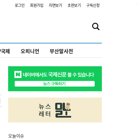
2
로그인
회원가입
지면보기
초판보기
구독신청
V국제
오피니언
부산말사전
오늘
이슈