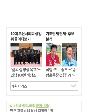
10대 부산시의회 상임
기초단체 판세·후보
위 들여다보기
분석
“삶의 질 향상 목표”…
국힘·진보 승부…“종
민생 100일 비상조치
합운동장 건립” vs “출
면밀 심사
근 공공버스 도입”
6·3 지방선거 브리핑
[전체보기]
민주 광역비례 경선 김정원 1위