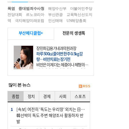
폭염
중대범죄수사청
해양수산부
더불어민주당
전당대회
르노코리아
부산관광
교육혁신선도지
역
극지해양미래포럼
인신매매
UN해양총회
부산메디클럽+
전문의 생생톡
장민희김용기내과의원과장
하루 500㎉ 줄이면 한주 0.5㎏ 감
량…비만치료는 장기전
비만은 이제 더는 체중이나 체형의 문
제가 아니다. 하나의 질병으로 인지
하고 치료와 관리를 해야 한다. 세계
보건기구(WHO)는 이미 1994년 비만
많이 본 뉴스
을 인류의 중요한
종합
정치
경제
사회
스포츠
1
[속보] 여전히 ‘독도는 우리땅’ 외치는 日…
韓선박이 독도 주변 해양조사 활동하자 반
발