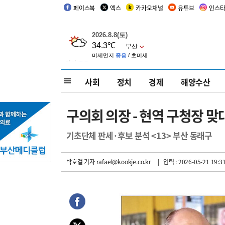
페이스북
엑스
카카오채널
유튜브
인스
사회
정치
경제
해양수산
구의회 의장 - 현역 구청장 
기초단체 판세·후보 분석 <13> 부산 동래구
박호걸 기자
rafael@kookje.co.kr
| 입력 : 2026-05-21 19:3