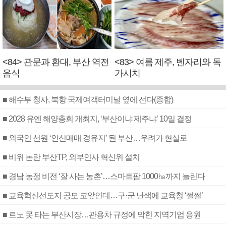
<84> 관문과 환대, 부산 역전
<83> 여름 제주, 벤자리와 독
음식
가시치
■ 해수부 청사, 북항 국제여객터미널 옆에 선다(종합)
■ 2028 유엔 해양총회 개최지, ‘부산이냐 제주냐’ 10일 결정
■ 외국인 선원 ‘인신매매 경유지’ 된 부산…우려가 현실로
■ 비위 논란 부산TP, 외부인사 혁신위 설치
■ 경남 농정 비전 ‘잘 사는 농촌’…스마트팜 1000㏊까지 늘린다
■ 교육혁신선도지 공모 코앞인데…구·군 난색에 교육청 ‘쩔쩔’
■ 르노 못 타는 부산시장…관용차 규정에 막힌 지역기업 응원