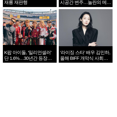
재룡 재판행
시공간 변주…놀란의 메시
지는 ‘전쟁 속죄’
K팝 아이돌, '밀리언셀러'
‘라이징 스타’ 배우 김민하,
단 1.6%…30년간 등장
올해 BIFF 개막식 사회자
1182개팀 전수조사
확정