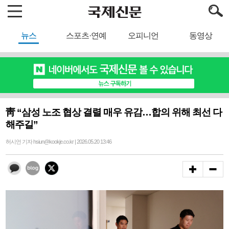
뉴스
스포츠·연예
오피니언
동영상
靑 “삼성 노조 협상 결렬 매우 유감…합의 위해 최선 다
해주길”
허시언 기자 hsiun@kookje.co.kr | 2026.05.20 13:46