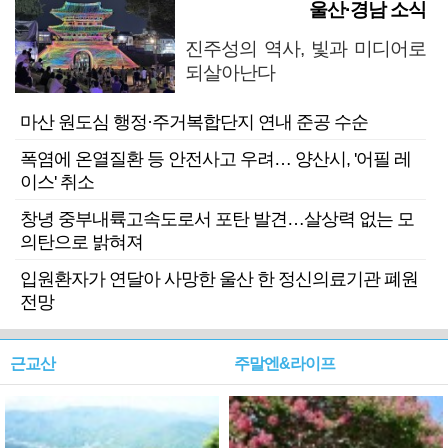
울산·경남 소식
진주성의 역사, 빛과 미디어로
되살아난다
마산 원도심 행정·주거복합단지 연내 준공 수순
폭염에 온열질환 등 안전사고 우려… 양산시, '어필 레
이스' 취소
창녕 중부내륙고속도로서 포탄 발견…살상력 없는 모
의탄으로 밝혀져
입원환자가 연달아 사망한 울산 한 정신의료기관 폐원
전망
근교산
주말엔&라이프