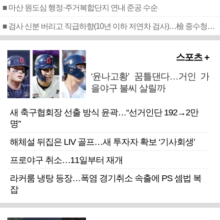
■ 마산 원도심 행정·주거복합단지 연내 준공 수순
■ 검사 신분 버리고 직급하향(10년 이하 저연차 검사)…檢 중수청행 기피
스포츠 +
‘윤나고황’ 꿈틀댄다…거인 가
을야구 불씨 살릴까
새 축구협회장 선출 방식 윤곽…“선거인단 192→2만
명”
해체설 뒤집은 LIV 골프…새 투자자 확보 ‘기사회생’
프로야구 취소…11일부터 재개
라커룸 냉탕 등장…폭염 경기취소 속출에 PS 셈법 복
잡