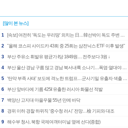
[많이 본 뉴스]
1
[속보] 여전히 ‘독도는 우리땅’ 외치는 日…韓선박이 독도 주변 해양조사 활동하자 반발
2
"올해 코스피 사이드카 43회 중 25회는 삼전닉스 ETF 이후 발생"
3
부산 주유소 휘발유 평균가 ℓ당 1849원… 전주보다 3원 ↓
4
부산 울산 경남 구름 많고 경남 북서내륙 소나기…폭염·열대야 계속
5
‘탄약 부족 사태’ 보도에 격노한 트럼프…군사기밀 유출자 색출 지시
6
부산 앞바다에 기름 425ℓ 유출한 러시아 화물선 적발
7
백양산 고지대 마을우물 55년 만에 바닥
8
경위 이하 경찰 하위직 ‘중수청 러시’ 전망…檢 기피와 대조
9
해수부 청사, 북항 국제여객터미널 옆에 선다(종합)