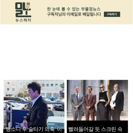
‘뺑소니 후 술타기 의혹’ 이
빨려들어갈 듯 스크린 속