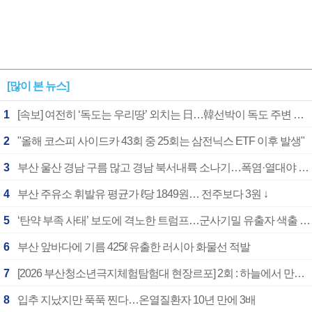
[많이 본 뉴스]
1
[속보] 여전히 ‘독도는 우리땅’ 외치는 日…韓선박이 독도 주변 해양조사 활동하자 반발
2
"올해 코스피 사이드카 43회 중 25회는 삼전닉스 ETF 이후 발생"
3
부산 울산 경남 구름 많고 경남 북서내륙 소나기…폭염·열대야 계속
4
부산 주유소 휘발유 평균가 ℓ당 1849원… 전주보다 3원 ↓
5
‘탄약 부족 사태’ 보도에 격노한 트럼프…군사기밀 유출자 색출 지시
6
부산 앞바다에 기름 425ℓ 유출한 러시아 화물선 적발
7
[2026 부산청소년극지체험탐험대 현장르포] 2회 : 하늘에서 만난 얼음의 나라
8
입추 지났지만 푹푹 찐다…온열질환자 10년 만에 3배