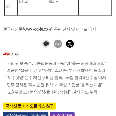
김현숙
임해분
인)
ⓒ국제신문(www.kookje.co.kr), 무단 전재 및 재배포 금지
관련
기사
국힘·진보 승부…“종합운동장 건립” vs “출근 공공버스 도입”
홍순헌 “설욕” 김성수 “수성”…53사단 부지개발엔 한 목소리
‘보수텃밭’ 민주 재선 구의원 출격…국힘 현역 3선 수성 나서
민주 강희은 “해사법원 유치” vs 국힘 최진봉 “용두산 개발”
“고3 주말 도시락” vs“침례병원 정상화”…4자 구도 주목
국제신문 카카오플러스 친구
국제신문 공식 페이스북
인스타그램