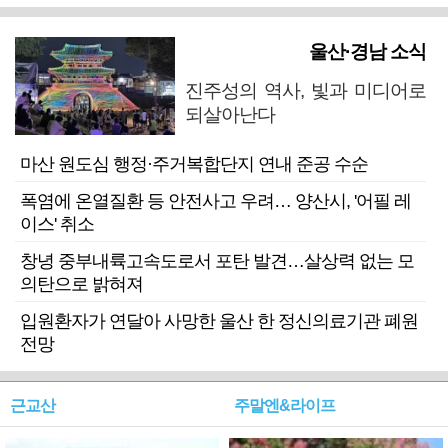
울산·경남 소식
진주성의 역사, 빛과 미디어로
되살아난다
마산 원도심 행정·주거복합단지 연내 준공 수순
폭염에 온열질환 등 안전사고 우려… 양산시, '어필 레
이스' 취소
창녕 중부내륙고속도로서 포탄 발견…살상력 없는 모
의탄으로 밝혀져
입원환자가 연달아 사망한 울산 한 정신의료기관 폐원
전망
근교산
주말엔&라이프