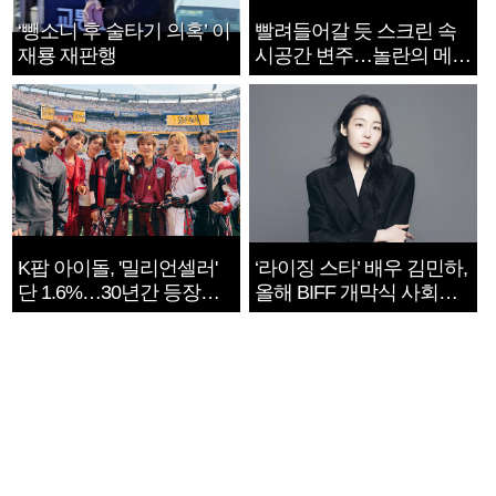
‘뺑소니 후 술타기 의혹’ 이
빨려들어갈 듯 스크린 속
재룡 재판행
시공간 변주…놀란의 메시
지는 ‘전쟁 속죄’
K팝 아이돌, '밀리언셀러'
‘라이징 스타’ 배우 김민하,
단 1.6%…30년간 등장
올해 BIFF 개막식 사회자
1182개팀 전수조사
확정