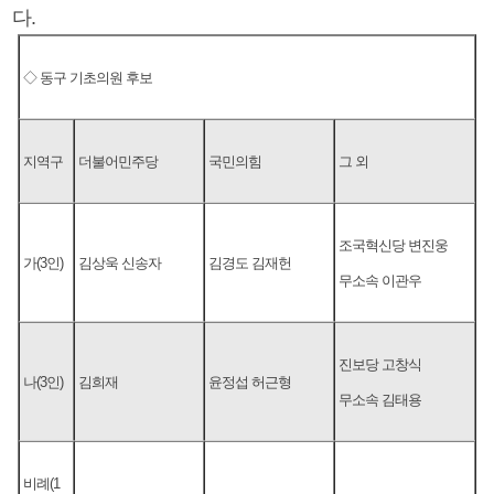
다.
◇ 동구 기초의원 후보
지역구
더불어민주당
국민의힘
그 외
조국혁신당 변진웅
가(3인)
김상욱 신송자
김경도 김재헌
무소속 이관우
진보당 고창식
나(3인)
김희재
윤정섭 허근형
무소속 김태용
비례(1