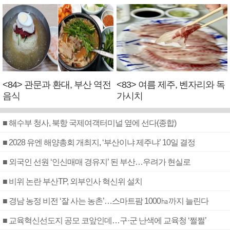
<84> 관문과 환대, 부산 역전
<83> 여름 제주, 벤자리와 독
음식
가시치
■ 해수부 청사, 북항 국제여객터미널 옆에 선다(종합)
■ 2028 유엔 해양총회 개최지, ‘부산이냐 제주냐’ 10일 결정
■ 외국인 선원 ‘인신매매 경유지’ 된 부산…우려가 현실로
■ 비위 논란 부산TP, 외부인사 혁신위 설치
■ 경남 농정 비전 ‘잘 사는 농촌’…스마트팜 1000㏊까지 늘린다
■ 교육혁신선도지 공모 코앞인데…구·군 난색에 교육청 ‘쩔쩔’