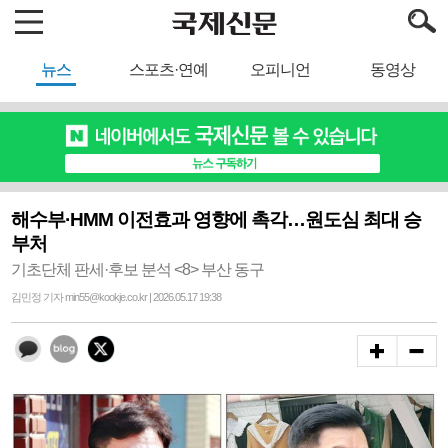
뉴스
스포츠·연예
오피니언
동영상
해수부·HMM 이전효과 영향에 촉각…원도심 최대 승
부처
기초단체 판세·후보 분석 <8> 부산 동구
김민정 기자 min55@kookje.co.kr | 2026.05.17 19:38