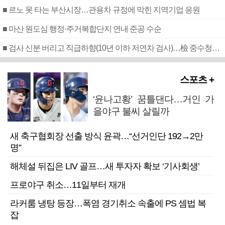
■ 르노 못 타는 부산시장…관용차 규정에 막힌 지역기업 응원
■ 마산 원도심 행정·주거복합단지 연내 준공 수순
■ 검사 신분 버리고 직급하향(10년 이하 저연차 검사)…檢 중수청행 기피
스포츠 +
‘윤나고황’ 꿈틀댄다…거인 가
을야구 불씨 살릴까
새 축구협회장 선출 방식 윤곽…“선거인단 192→2만
명”
해체설 뒤집은 LIV 골프…새 투자자 확보 ‘기사회생’
프로야구 취소…11일부터 재개
라커룸 냉탕 등장…폭염 경기취소 속출에 PS 셈법 복
잡