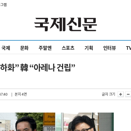
타그램
국제
문화
주말엔
스포츠
기획
인터뷰
T
지하화” 韓 “아레나 건립”
47:40
| 본지 4면
글자 크기