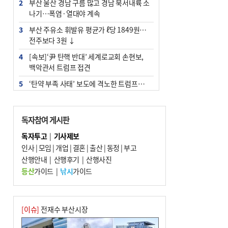
2
부산 울산 경남 구름 많고 경남 북서내륙 소
나기…폭염·열대야 계속
3
부산 주유소 휘발유 평균가 ℓ당 1849원…
전주보다 3원 ↓
4
[속보]‘尹 탄핵 반대’ 세계로교회 손현보,
백악관서 트럼프 접견
5
‘탄약 부족 사태’ 보도에 격노한 트럼프…
군사기밀 유출자 색출 지시
6
[속보] ‘심판 성접대’ 논란 축구협회 공식 사
독자참여 게시판
과…“현재는 부적절 행위 없어”
독자투고
|
기사제보
7
"올해 코스피 사이드카 43회 중 25회는 삼
인사
|
모임
|
개업
|
결혼
|
출산
|
동정
|
부고
전닉스 ETF 이후 발생"
산행안내
|
산행후기
|
산행사진
8
서울 중랑구서 흉기 난동…60대 남성 2명
등산
가이드
|
낚시
가이드
사망
9
부산 앞바다에 기름 425ℓ 유출한 러시아 화
물선 적발
[이슈]
전재수 부산시장
10
입추 지났지만 푹푹 찐다…온열질환자 10