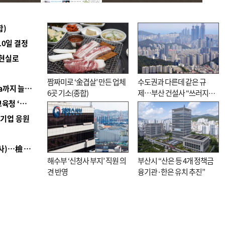
합)
10일 결정
 현실로
짬짜미로 ‘金겹살’ 만든 업체
수도권과 다른데 같은 규
■ 경남 농정 비전 ‘잘 사는 농촌’…스마트팜 1000㏊까지 늘린다
6곳 기소(종합)
제…부산 건설사 “쓰러지기
■ 교육혁신선도지 공모 코앞인데…구·군 난색에 교육청 ‘쩔쩔’
직전”
역기업 응원
■ 검사 신분 버리고 직급하향(10년 이하 저연차 검사)…檢 중수청행 기피
해수부 ‘신청사 부지’ 직원 의
부산시 “산은 등 4개 정책금
견 반영
융기관·한은 유치 추진”