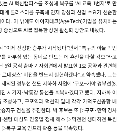
있는 AI 혁신캠퍼스를 조성해 북구를 ‘AI 교육 1번지’로 만
 생태계 클러스터를 구축해 인재 양성과 산업 수요가 선순환
다. 이 밖에도 에이지테크(Age-Tech)기업을 유치하는
장 중심으로 AI를 접목한 상권 활성화 방안도 내놨다.
뒤 “이제 진정한 승부가 시작됐다”면서 “북구의 아들 박민
를 자부심 있는 동네로 만드는 데 혼신을 다할 각오”라고
난 6일 공식 출마 기자회견에서 발표한 1호 공약과 관련해
구 르네상스’ 비전을 반드시 실현하겠다”고 약속했다. 그는
제외된 경부선 철도 지하화 사업에 ‘구포~가야 경부선(8.
끊어진 시가지·낙동강 동선을 회복하겠다고 했다. 지하화 이
 조성하고, 구포역과 덕천역 일대 각각 가덕도신공항 배
승지구 건설을 추진한다. 박 후보는 또 ▷구포·만덕 경사
-센텀 대심도 진출입 정체 해소 ▷덕천천 생태하천 복원
 ▷북구 교육 인프라 확충 등을 약속했다.