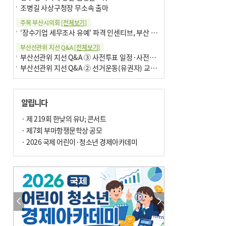
조병길 사상구청장 무소속 출마
주목 부산시의회
[전체보기]
‘장수기업 세무조사 유예’ 파격 인센티브, 부산 유출 막을까
부산선관위 지선 Q&A
[전체보기]
부산선관위 지선 Q&A ③ 사전투표 일정·사전투표함 보관
부산선관위 지선 Q&A ② 선거운동(유권자) 교육감투표용지
알립니다
· 제 219회 한낮의 유U; 콘서트
· 제7회 부마항쟁문학상 공모
· 2026 국제 어린이·청소년 경제아카데미