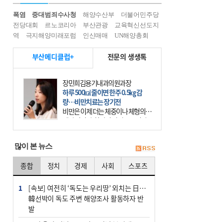
폭염
중대범죄수사청
해양수산부
더불어민주당
전당대회
르노코리아
부산관광
교육혁신선도지
역
극지해양미래포럼
인신매매
UN해양총회
부산메디클럽+
전문의 생생톡
장민희김용기내과의원과장
하루 500㎉ 줄이면 한주 0.5㎏ 감
량…비만치료는 장기전
비만은 이제 더는 체중이나 체형의 문
제가 아니다. 하나의 질병으로 인지
하고 치료와 관리를 해야 한다. 세계
보건기구(WHO)는 이미 1994년 비만
많이 본 뉴스
을 인류의 중요한
종합
정치
경제
사회
스포츠
1
[속보] 여전히 ‘독도는 우리땅’ 외치는 日…
韓선박이 독도 주변 해양조사 활동하자 반
발