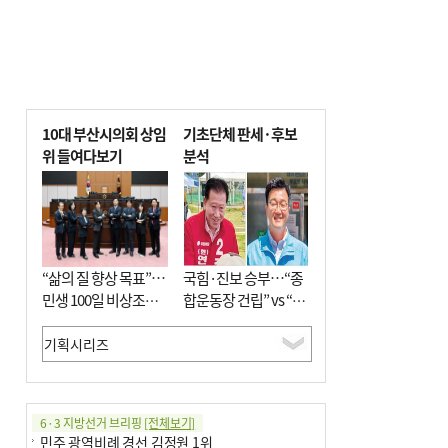
10대 부산시의회 상임
기초단체 판세·후보
위 들여다보기
분석
“삶의 질 향상 목표”…
국힘·진보 승부…“종
민생 100일 비상조치
합운동장 건립” vs “출
면밀 심사
근 공공버스 도입”
6·3 지방선거 브리핑
[전체보기]
민주 광역비례 경선 김정원 1위