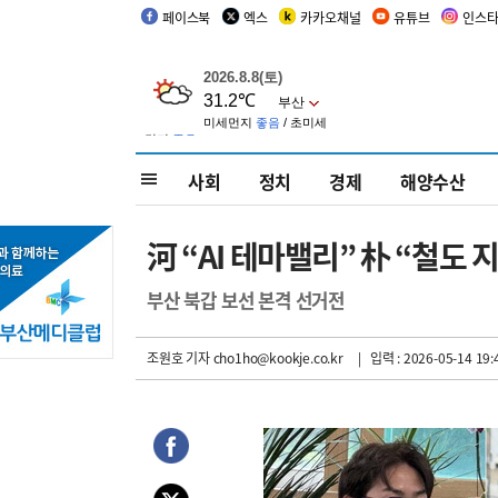
페이스북
엑스
카카오채널
유튜브
인스
사회
정치
경제
해양수산
河 “AI 테마밸리” 朴 “철도 
부산 북갑 보선 본격 선거전
조원호 기자
cho1ho@kookje.co.kr
| 입력 : 2026-05-14 19: