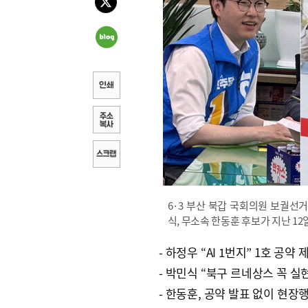
6·3 부산 북갑 국회의원 보궐선
식, 무소속 한동훈 후보가 지난 1
- 하정우 “AI 1번지” 1호 공약 
- 박민식 “북구 르네상스 꼭 실
- 한동훈, 공약 발표 없이 현장