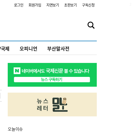
2
로그인
회원가입
지면보기
초판보기
구독신청
V국제
오피니언
부산말사전
오늘
이슈