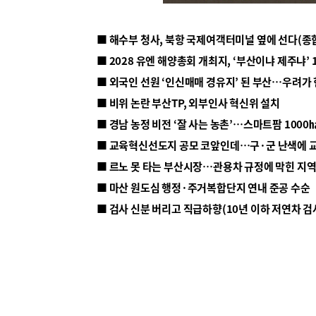
■ 해수부 청사, 북항 국제여객터미널 옆에 선다(종
■ 2028 유엔 해양총회 개최지, ‘부산이냐 제주냐’ 
■ 외국인 선원 ‘인신매매 경유지’ 된 부산…우려가
■ 비위 논란 부산TP, 외부인사 혁신위 설치
■ 르노 못 타는 부산시장…관용차 규정에 막힌 지
■ 마산 원도심 행정·주거복합단지 연내 준공 수순