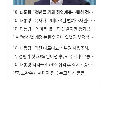
이 대통령 "청년들 거의 취약계층…핵심 정책 재편""
이 대통령 "육사가 쿠데타 3번 벌여…사관학교 통합 신속히 추진"
이 대통령, "메아리 없는 함성 같지만 평화공존책 계속해야"
李 “형소법 개정 논란 있으나 입법권 부정할 만큼은 아냐”(종합)
이 대통령 "의견 다르다고 거부권 사용못해.. 입법권 부정할 상황이라 보기 어려워"
부정평가 첫 50% 넘어선 李, 귀국 직후 부동산·증시 점검(종합)
이 대통령 지지율 45.9% 취임 후 최저…증시 폭락·연임 개헌 논란 영향
李, 보완수사권 폐지 침묵 두고 의견 분분