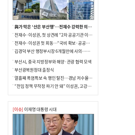
년 만에 3배
與가 막은 ‘산은 부산행’…전재수 강력한 의지 표명 없인 공염불
전재수·이성권, 첫 상견례 “2차 공공기관 이전 초당 협력”(종합)
전재수·이성권 첫 회동…“국비 확보·공공기관 이전 협력”
김경덕 부산 행정부시장 6개월만에 사의…후임 인선 촉각
부산시, 중국 지방정부와 해양·관광 협력 모색
부산광복원정대 출정식
열흘째 폭염특보 속 행인 탈진…경남 저수율 평년의 절반
“전임 정책 무작정 파기 안 돼” 이성권, 고강도 ‘전재수 견제’ 예고
[이슈]
이재명 대통령 시대