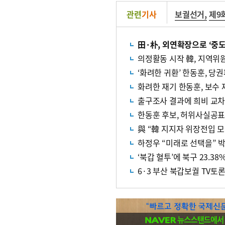
관련
기사
보궐선거
,
제9
田·朴, 외연확장으로 ‘중도
의정활동 시작 韓, 지역위원
‘화려한 귀환’ 한동훈, 당
화려한 재기 한동훈, 보수 
출구조사 결과에 희비 교차
한동훈 후보, 허위사실공표
하정우 “미래로 선택을” 박
‘북갑 혈투’에 북구 23.38
6·3 부산 북갑보궐 TV토