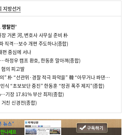
회 지방선거
 쟁탈전’
장 거론 河, 변호사 사무실 준비 朴
권파 직격…보수 개편 주도하나(종합)
재편 중심에 서나
…하정우 캠프 환호, 한동훈 말아껴(종합)
 혐의 피고발
與 “韓 지지자 위장전입 모의” 朴 “선관위·경찰 적극 파악을” 韓 “아무거나 쏴댄다” 불쾌감(종합)
민식 “초보보단 중진” 한동훈 “정권 폭주 제지”(종합)
%…기장 17.81% 부산 최저(종합)
론 거친 신경전(종합)