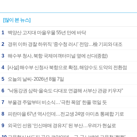
[많이 본 뉴스]
1
백양산 고지대 마을우물 55년 만에 바닥
2
경위 이하 경찰 하위직 ‘중수청 러시’ 전망…檢 기피와 대조
3
해수부 청사, 북항 국제여객터미널 옆에 선다(종합)
4
[사설] 해수부 신청사 북항으로 확정, 해양수도 도약의 전환점
5
오늘의 날씨- 2026년 8월 7일
6
“낙동강권 삼락·을숙도·다대포 연결해 서부산 관광 키우자”
7
부울경 주말부터 비소식…‘극한 폭염’ 한풀 꺾일 듯
8
피란마을 67년 역사인데…전교생 24명 아미초 통폐합 기로
9
외국인 선원 ‘인신매매 경유지’ 된 부산…우려가 현실로