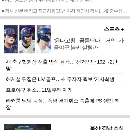
■ 검사 신분 버리고 직급하향(10년 이하 저연차 검사)…檢 중수청행 기피
스포츠 +
‘윤나고황’ 꿈틀댄다…거인 가
을야구 불씨 살릴까
새 축구협회장 선출 방식 윤곽…“선거인단 192→2만
명”
해체설 뒤집은 LIV 골프…새 투자자 확보 ‘기사회생’
프로야구 취소…11일부터 재개
라커룸 냉탕 등장…폭염 경기취소 속출에 PS 셈법 복
잡
울산·경남 소식