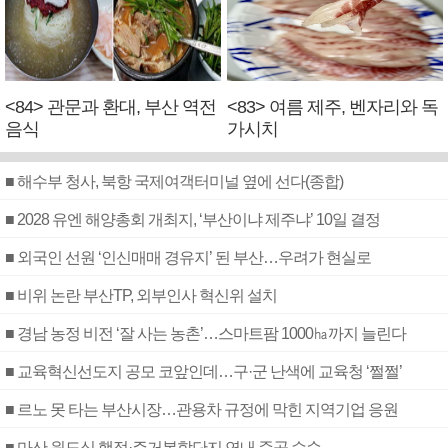
<84> 관문과 환대, 부산 역전
<83> 여름 제주, 벤자리와 독
음식
가시치
■ 해수부 청사, 북항 국제여객터미널 옆에 선다(종합)
■ 2028 유엔 해양총회 개최지, ‘부산이냐 제주냐’ 10일 결정
■ 외국인 선원 ‘인신매매 경유지’ 된 부산…우려가 현실로
■ 비위 논란 부산TP, 외부인사 혁신위 설치
■ 경남 농정 비전 ‘잘 사는 농촌’…스마트팜 1000㏊까지 늘린다
■ 교육혁신선도지 공모 코앞인데…구·군 난색에 교육청 ‘쩔쩔’
■ 르노 못 타는 부산시장…관용차 규정에 막힌 지역기업 응원
■ 마산 원도심 행정·주거복합단지 연내 준공 수순