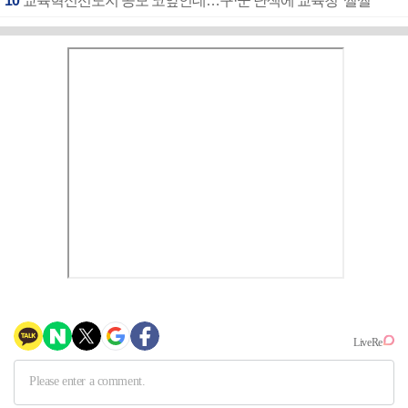
10
교육혁신선도지 공모 코앞인데…구·군 난색에 교육청 ‘쩔쩔’