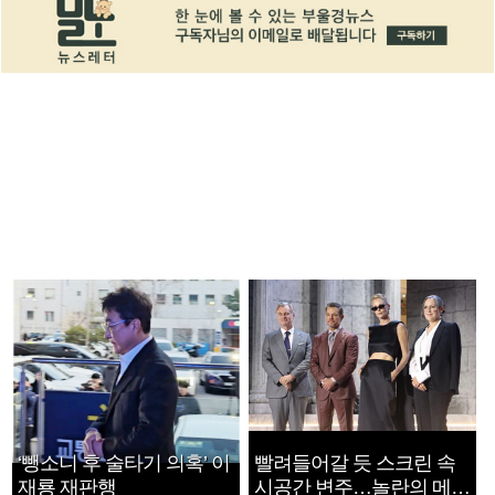
‘뺑소니 후 술타기 의혹’ 이
빨려들어갈 듯 스크린 속
재룡 재판행
시공간 변주…놀란의 메시