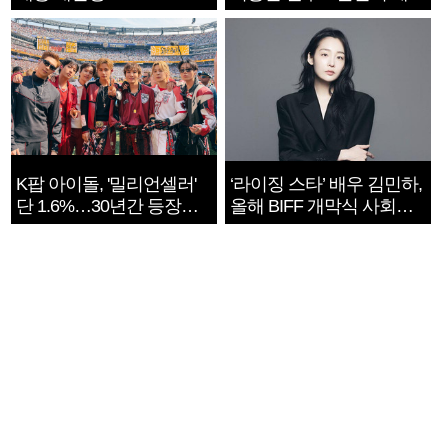
지는 ‘전쟁 속죄’
K팝 아이돌, '밀리언셀러'
‘라이징 스타’ 배우 김민하,
단 1.6%…30년간 등장
올해 BIFF 개막식 사회자
1182개팀 전수조사
확정