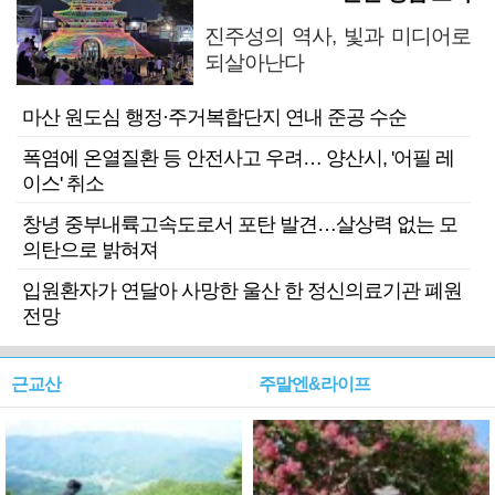
진주성의 역사, 빛과 미디어로
되살아난다
마산 원도심 행정·주거복합단지 연내 준공 수순
폭염에 온열질환 등 안전사고 우려… 양산시, '어필 레
이스' 취소
창녕 중부내륙고속도로서 포탄 발견…살상력 없는 모
의탄으로 밝혀져
입원환자가 연달아 사망한 울산 한 정신의료기관 폐원
전망
근교산
주말엔&라이프