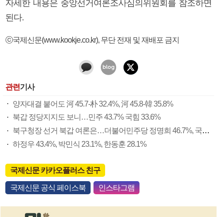
자세한 내용은 중앙선거여론조사심의위원회를 참조하면
된다.
ⓒ국제신문(www.kookje.co.kr), 무단 전재 및 재배포 금지
관련
기사
양자대결 붙어도 河 45.7-朴 32.4%, 河 45.8-韓 35.8%
북갑 정당지지도 보니…민주 43.7% 국힘 33.6%
북구청장 선거 북갑 여론은…더불어민주당 정명희 46.7%, 국민의힘 오태원 37.4%
하정우 43.4%, 박민식 23.1%, 한동훈 28.1%
국제신문 카카오플러스 친구
국제신문 공식 페이스북
인스타그램