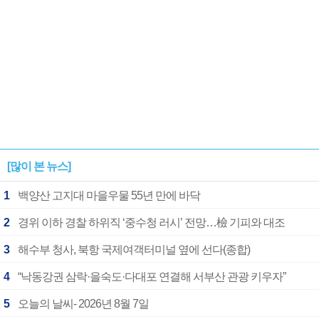
[많이 본 뉴스]
1
백양산 고지대 마을우물 55년 만에 바닥
2
경위 이하 경찰 하위직 ‘중수청 러시’ 전망…檢 기피와 대조
3
해수부 청사, 북항 국제여객터미널 옆에 선다(종합)
4
“낙동강권 삼락·을숙도·다대포 연결해 서부산 관광 키우자”
5
오늘의 날씨- 2026년 8월 7일