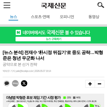
뉴스
스포츠·연예
오피니언
동영상
[뉴스 분석] 전재수 ‘朴시정 뒤집기’로 중도 공략…박형
준은 청년 우군화 나서
공약으로 본 선거 전략
박태우 기자 yain@kookje.co.kr | 2026.05.07 19:14