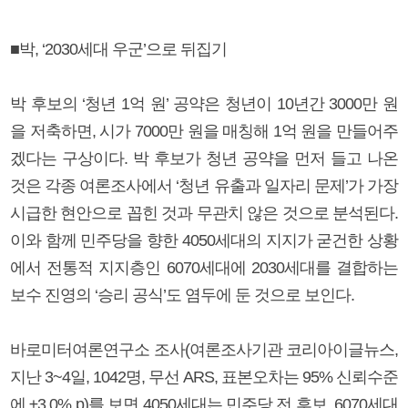
■박, ‘2030세대 우군’으로 뒤집기
박 후보의 ‘청년 1억 원’ 공약은 청년이 10년간 3000만 원
을 저축하면, 시가 7000만 원을 매칭해 1억 원을 만들어주
겠다는 구상이다. 박 후보가 청년 공약을 먼저 들고 나온
것은 각종 여론조사에서 ‘청년 유출과 일자리 문제’가 가장
시급한 현안으로 꼽힌 것과 무관치 않은 것으로 분석된다.
이와 함께 민주당을 향한 4050세대의 지지가 굳건한 상황
에서 전통적 지지층인 6070세대에 2030세대를 결합하는
보수 진영의 ‘승리 공식’도 염두에 둔 것으로 보인다.
바로미터여론연구소 조사(여론조사기관 코리아이글뉴스,
지난 3~4일, 1042명, 무선 ARS, 표본오차는 95% 신뢰수준
에 ±3.0% p)를 보면 4050세대는 민주당 전 후보, 6070세대