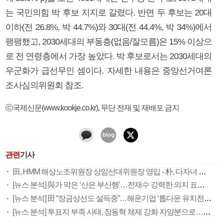
는 국민의힘 박 후보 지지로 갈렸다. 반면 두 후보는 20대
이하(전 26.8%, 박 44.7%)와 30대(전 44.4%, 박 34%)에서
팽팽했고, 2030세대의 부동층(없음/잘모름)은 15% 이상으
로 전 연령층에서 가장 높았다. 박 후보로서는 2030세대의
우군화가 급선무인 셈이다. 자세한 내용은 중앙선거여론
조사심의위원회 참조.
ⓒ국제신문(www.kookje.co.kr), 무단 전재 및 재배포 금지
관련
기사
田, HMM 해상노조위원장 상임선대위원장 영입 - 朴, 다자녀 지원 확대 공약
[뉴스 분석] 與가 막은 ‘산은 부산행’…전재수 강력한 의지 표명 없인 공염불
[뉴스 분석] 田 “장금상선도 설득중”…해운기업 ‘톱다운 유치전’ 가속
[뉴스 분석] 투표지 부족 사태, 장동혁 체제 강화 자양분으로…국힘 우경화 우려도