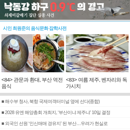
시인 최원준의 음식문화 잡학사전
<84> 관문과 환대, 부산 역전
<83> 여름 제주, 벤자리와 독
음식
가시치
■ 해수부 청사, 북항 국제여객터미널 옆에 선다(종합)
■ 2028 유엔 해양총회 개최지, ‘부산이냐 제주냐’ 10일 결정
■ 외국인 선원 ‘인신매매 경유지’ 된 부산…우려가 현실로