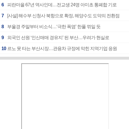
6
피란마을 67년 역사인데…전교생 24명 아미초 통폐합 기로
7
[사설] 해수부 신청사 북항으로 확정, 해양수도 도약의 전환점
8
부울경 주말부터 비소식…‘극한 폭염’ 한풀 꺾일 듯
9
외국인 선원 ‘인신매매 경유지’ 된 부산…우려가 현실로
10
르노 못 타는 부산시장…관용차 규정에 막힌 지역기업 응원