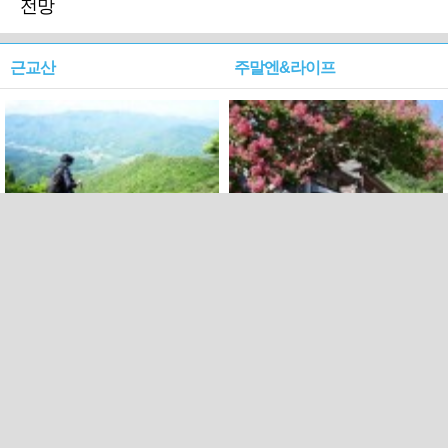
전망
근교산
주말엔&라이프
근교산&그너머…상주·문경
폭염보다 더 뜨거워라…100
청화산~시루봉
일을 붉게 불태울 ‘선비정신’
피었네
PC버전
엑스
페이스북
Copyright ⓒ 2015 All rights reserved by 국제신문