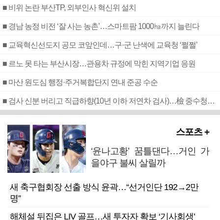
■ 비위 논란 부산TP, 외부인사 혁신위 설치
■ 경남 농정 비전 ‘잘 사는 농촌’…스마트팜 1000㏊까지 늘린다
■ 교육혁신선도지 공모 코앞인데…구·군 난색에 교육청 ‘쩔쩔’
■ 르노 못 타는 부산시장…관용차 규정에 막힌 지역기업 응원
■ 마산 원도심 행정·주거복합단지 연내 준공 수순
■ 검사 신분 버리고 직급하향(10년 이하 저연차 검사)…檢 중수청행 기피
스포츠 +
‘윤나고황’ 꿈틀댄다…거인 가
을야구 불씨 살릴까
새 축구협회장 선출 방식 윤곽…“선거인단 192→2만
명”
해체설 뒤집은 LIV 골프…새 투자자 확보 ‘기사회생’