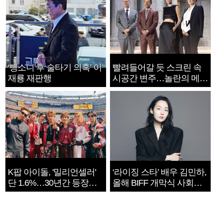
‘뺑소니 후 술타기 의혹’ 이
빨려들어갈 듯 스크린 속
재룡 재판행
시공간 변주…놀란의 메시
지는 ‘전쟁 속죄’
K팝 아이돌, '밀리언셀러'
‘라이징 스타’ 배우 김민하,
단 1.6%…30년간 등장
올해 BIFF 개막식 사회자
1182개팀 전수조사
확정