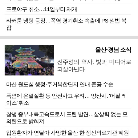
프로야구 취소…11일부터 재개
라커룸 냉탕 등장…폭염 경기취소 속출에 PS 셈법 복
잡
울산·경남 소식
진주성의 역사, 빛과 미디어로
되살아난다
마산 원도심 행정·주거복합단지 연내 준공 수순
폭염에 온열질환 등 안전사고 우려… 양산시, '어필 레
이스' 취소
창녕 중부내륙고속도로서 포탄 발견…살상력 없는 모
의탄으로 밝혀져
입원환자가 연달아 사망한 울산 한 정신의료기관 폐원