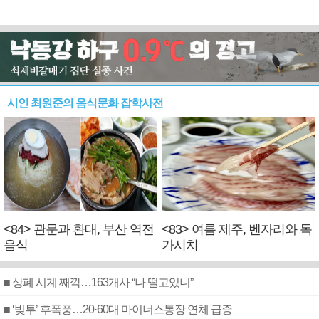
시인 최원준의 음식문화 잡학사전
<84> 관문과 환대, 부산 역전
<83> 여름 제주, 벤자리와 독
음식
가시치
■ 상폐 시계 째깍…163개사 “나 떨고있니”
■ ‘빚투’ 후폭풍…20·60대 마이너스통장 연체 급증