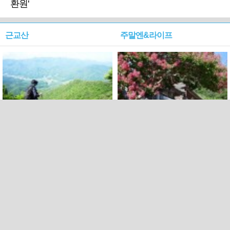
환원'
근교산
주말엔&라이프
근교산&그너머…상주·문경
폭염보다 더 뜨거워라…100
청화산~시루봉
일을 붉게 불태울 ‘선비정신’
피었네
PC버전
엑스
페이스북
Copyright ⓒ 2015 All rights reserved by 국제신문