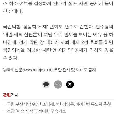
소 취소 여부를 결정하게 된다며 ‘셀프 사면’ 공세에 들어
간 상태다.
국민의힘 ‘장동혁 체제’ 변화도 변수로 꼽힌다. 민주당의
‘내란 세력 심판론’이 여당 우위 판세를 보이는 이유 중 하
나인데, 선거 막판 장 대표가 사퇴 내지 2선 후퇴를 하면
국민의힘을 겨냥한 ‘내란·윤 어게인’ 공세가 먹히지 않을
수 있다.
ⓒ국제신문(www.kookje.co.kr), 무단 전재 및 재배포 금지
관련
기사
국힘 부산시당 수영1 조병제, 북1 강영두, 비례 1번 류도희 추천
검찰, '피습 자작극' 정이한 구속기소