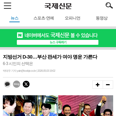
뉴스
스포츠·연예
오피니언
동영상
지방선거 D-30…부산 판세가 여야 명운 가른다
6·3 시민의 선택은
박태우 기자 yain@kookje.co.kr | 2026.05.03 19:02