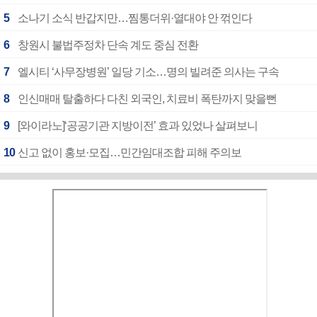
5
소나기 소식 반갑지만…찜통더위·열대야 안 꺾인다
6
창원시 불법주정차 단속 계도 중심 전환
7
엘시티 ‘사무장병원’ 일당 기소…명의 빌려준 의사는 구속
8
인신매매 탈출하다 다친 외국인, 치료비 폭탄까지 맞을뻔
9
[와이라노]‘공공기관 지방이전’ 효과 있었나 살펴보니
10
신고 없이 홍보·모집…민간임대조합 피해 주의보