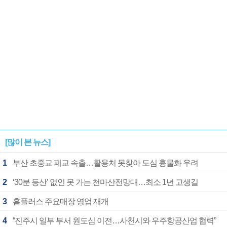
[많이 본 뉴스]
1
부산 초중교 폐교 속출…활용처 못찾아 도심 흉물화 우려
2
‘30분 등산’ 없인 못 가는 천마산전망대…최소 1년 고생길
3
홈플러스 주요매장 영업 재개
4
“진주시 일부 부서 원도심 이전…사천시와 우주항공산업 협력”