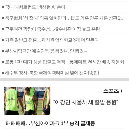
■ 국내 대형로펌도 ‘생성형 AI’ 쓴다
■ 축구협회 ‘성 접대’ 의혹 일파만파…日도 의혹 연루 거론 심판 2명 조사
■ 근무여건 깜깜이 중수청…檢수사관 이직 놓고 혼란
■ 기존 일반고 전환…과기원 영재학교 3개 더 만든다
■ 부산시립극단 예술감독 못 뽑았나, 안 뽑았나
■ 로봇 1000대가 상품 입출고 척척…롯데마트 24시간 배송 자동화
■ 해수부 청사, 북항 국제여객터미널 옆에 선다(종합)
스포츠 +
“이강인 서울서 새 출발 응원”
패패패패…부산아이파크 1부 승격 급제동