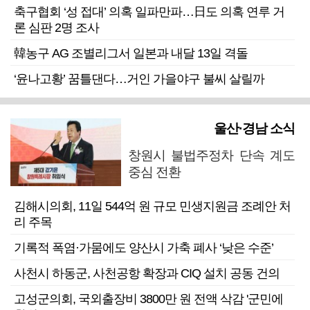
축구협회 ‘성 접대’ 의혹 일파만파…日도 의혹 연루 거
론 심판 2명 조사
韓농구 AG 조별리그서 일본과 내달 13일 격돌
‘윤나고황’ 꿈틀댄다…거인 가을야구 불씨 살릴까
울산·경남 소식
창원시 불법주정차 단속 계도
중심 전환
김해시의회, 11일 544억 원 규모 민생지원금 조례안 처
리 주목
기록적 폭염·가뭄에도 양산시 가축 폐사 ‘낮은 수준’
사천시 하동군, 사천공항 확장과 CIQ 설치 공동 건의
고성군의회, 국외출장비 3800만 원 전액 삭감 '군민에