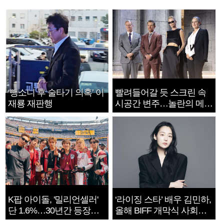
‘뺑소니 후 술타기 의혹’ 이
빨려들어갈 듯 스크린 속
재룡 재판행
시공간 변주…놀란의 메시
지는 ‘전쟁 속죄’
K팝 아이돌, '밀리언셀러'
‘라이징 스타’ 배우 김민하,
단 1.6%…30년간 등장
올해 BIFF 개막식 사회자
1182개팀 전수조사
확정