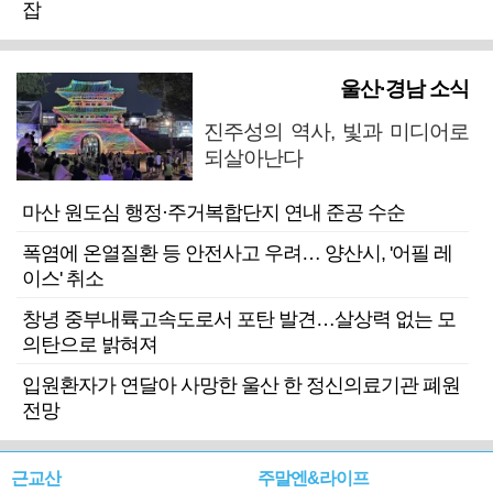
잡
울산·경남 소식
진주성의 역사, 빛과 미디어로
되살아난다
마산 원도심 행정·주거복합단지 연내 준공 수순
폭염에 온열질환 등 안전사고 우려… 양산시, '어필 레
이스' 취소
창녕 중부내륙고속도로서 포탄 발견…살상력 없는 모
의탄으로 밝혀져
입원환자가 연달아 사망한 울산 한 정신의료기관 폐원
전망
근교산
주말엔&라이프