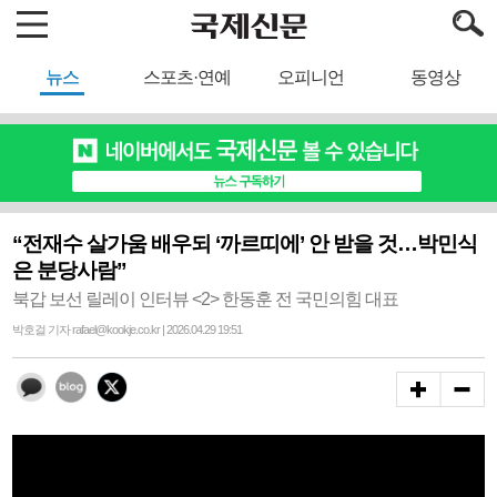
뉴스
스포츠·연예
오피니언
동영상
“전재수 살가움 배우되 ‘까르띠에’ 안 받을 것…박민식
은 분당사람”
북갑 보선 릴레이 인터뷰 <2> 한동훈 전 국민의힘 대표
박호걸 기자 rafael@kookje.co.kr | 2026.04.29 19:51