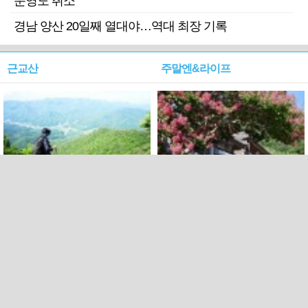
운영도 취소
경남 양산 20일째 열대야…역대 최장 기록
근교산
주말엔&라이프
근교산&그너머…상주·문경
폭염보다 더 뜨거워라…100
청화산~시루봉
일을 붉게 불태울 ‘선비정신’
피었네
PC버전
엑스
페이스북
Copyright ⓒ 2015 All rights reserved by 국제신문