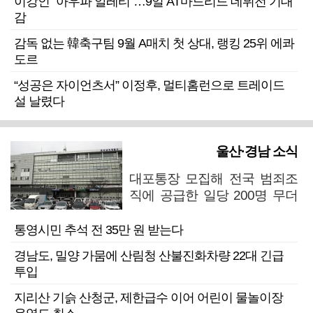
이강인 “아우파 알레티”…9일 AT마드리드 데뷔전 기대
감
감독 없는 韓축구팀 9월 A매치 첫 상대, 랭킹 25위 에콰
도르
“성공은 자이언츠서” 이정후, 멀티홈런으로 트레이드
설 날렸다
울산·경남 소식
대포통장 모집해 전국 범죄조
직에 공급한 일당 200명 무더
기 검거
통영시민 추석 전 35만 원 받는다
경남도, 밀양 가뭄에 산림청 산불진화차량 22대 긴급
투입
지리산 기슭 산청군, 제한급수 이어 어린이 물놀이장