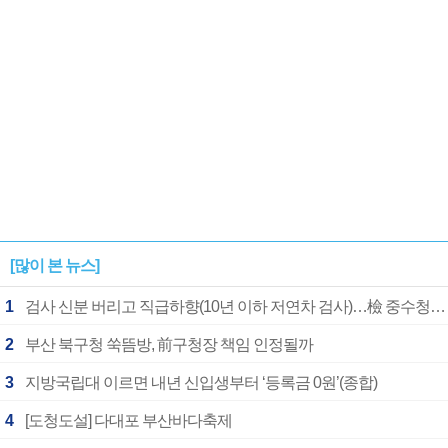
[많이 본 뉴스]
1
검사 신분 버리고 직급하향(10년 이하 저연차 검사)…檢 중수청행 기피
2
부산 북구청 쑥뜸방, 前구청장 책임 인정될까
3
지방국립대 이르면 내년 신입생부터 ‘등록금 0원’(종합)
4
[도청도설] 다대포 부산바다축제