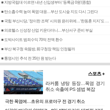
■ 지방국립대 이르면 내년 신입생부터 ‘등록금 0원’(종합)
■ 탄소흡수력 높여 폭염 대응…부산 도시숲 지도 다시 그린다
■ 국힘 부산시당, ‘정이한 조력’ 시의원 윤리위에…‘한동훈 지지’도 신고접수
■ 의료헬스 신성장 산업 키운다더니…부산서구 준비 부실
■ 도박사이트 범죄수익 70억 전액 환수
■ 부산 북구청 쑥뜸방, 前구청장 책임 인정될까
■ 통영시민 추석 전 35만 원 받는다
스포츠 +
라커룸 냉탕 등장…폭염 경기
취소 속출에 PS 셈법 복잡
극한 폭염에…초유의 프로야구 전 경기 취소