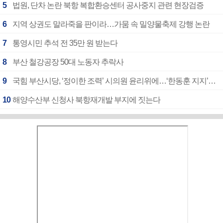
5
법원, 단차 논란 북항 복합환승센터 공사중지 관련 현장검증
6
지역 상권도 말라죽을 판이라…가뭄 속 밀양물축제 강행 논란
7
통영시민 추석 전 35만 원 받는다
8
부산 철강공장 50대 노동자 추락사
9
국힘 부산시당, ‘정이한 조력’ 시의원 윤리위에…‘한동훈 지지’도 신고접수
10
해양수산부 신청사 북항재개발 부지에 짓는다