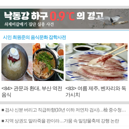
시인 최원준의 음식문화 잡학사전
<84> 관문과 환대, 부산 역전
<83> 여름 제주, 벤자리와 독
음식
가시치
■ 검사 신분 버리고 직급하향(10년 이하 저연차 검사)…檢 중수청행 기피
■ 지역 상권도 말라죽을 판이라…가뭄 속 밀양물축제 강행 논란