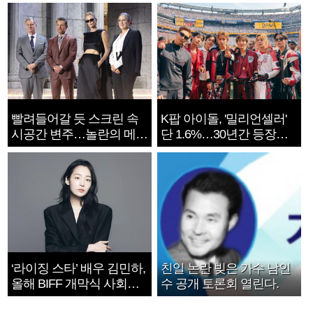
빨려들어갈 듯 스크린 속
K팝 아이돌, '밀리언셀러'
시공간 변주…놀란의 메시
단 1.6%…30년간 등장
지는 ‘전쟁 속죄’
1182개팀 전수조사
‘라이징 스타’ 배우 김민하,
친일 논란 빚은 가수 남인
올해 BIFF 개막식 사회자
수 공개 토론회 열린다.
확정