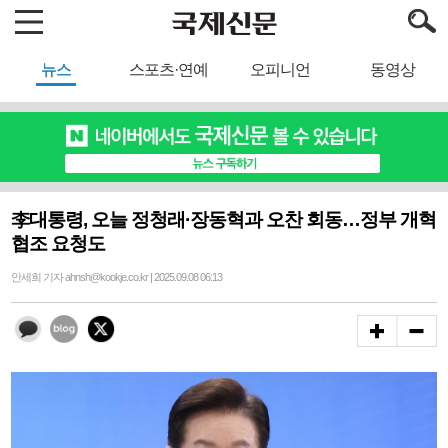
뉴스
스포츠·연예
오피니언
동영상
李대통령, 오늘 정청래·장동혁과 오찬 회동…정부 개혁
협조 요청도
안세희 기자 ahnsh@kookje.co.kr | 2025.09.08 06:13