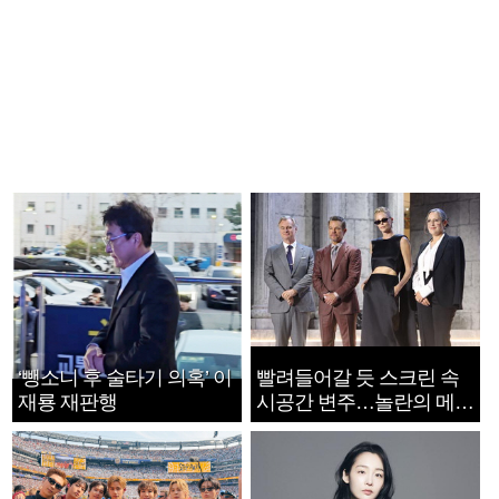
‘뺑소니 후 술타기 의혹’ 이
빨려들어갈 듯 스크린 속
재룡 재판행
시공간 변주…놀란의 메시
지는 ‘전쟁 속죄’