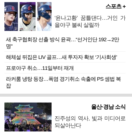
스포츠 +
‘윤나고황’ 꿈틀댄다…거인 가
을야구 불씨 살릴까
새 축구협회장 선출 방식 윤곽…“선거인단 192→2만
명”
해체설 뒤집은 LIV 골프…새 투자자 확보 ‘기사회생’
프로야구 취소…11일부터 재개
라커룸 냉탕 등장…폭염 경기취소 속출에 PS 셈법 복
잡
울산·경남 소식
진주성의 역사, 빛과 미디어로
되살아난다