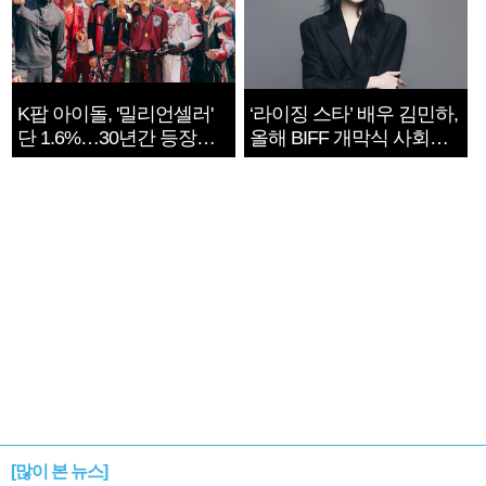
K팝 아이돌, '밀리언셀러'
‘라이징 스타’ 배우 김민하,
단 1.6%…30년간 등장
올해 BIFF 개막식 사회자
1182개팀 전수조사
확정
[많이 본 뉴스]