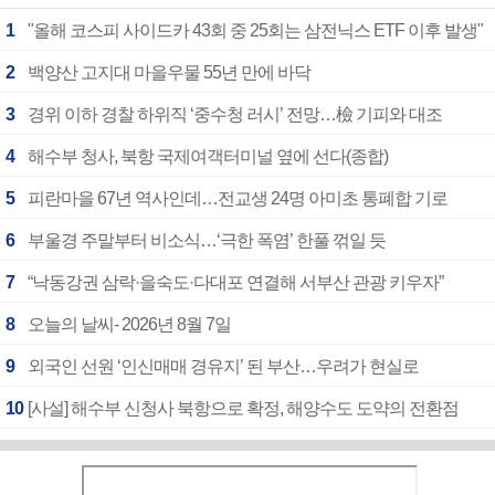
1
"올해 코스피 사이드카 43회 중 25회는 삼전닉스 ETF 이후 발생"
2
백양산 고지대 마을우물 55년 만에 바닥
3
경위 이하 경찰 하위직 ‘중수청 러시’ 전망…檢 기피와 대조
4
해수부 청사, 북항 국제여객터미널 옆에 선다(종합)
5
피란마을 67년 역사인데…전교생 24명 아미초 통폐합 기로
6
부울경 주말부터 비소식…‘극한 폭염’ 한풀 꺾일 듯
7
“낙동강권 삼락·을숙도·다대포 연결해 서부산 관광 키우자”
8
오늘의 날씨- 2026년 8월 7일
9
외국인 선원 ‘인신매매 경유지’ 된 부산…우려가 현실로
10
[사설] 해수부 신청사 북항으로 확정, 해양수도 도약의 전환점