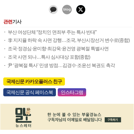
관련
기사
부산 여성단체 “정치인 면죄부 주는 특사 반대”
李 지지율 하락 속 사면 강행…조국, 부산시장선거 변수로(종합)
조국·정경심·윤미향·최강욱·윤건영 광복절 특별사면
조국 사면 되나…특사 심사대상 포함(종합)
尹 ‘광복절 특사’ 민생 방점…김경수·조윤선 복권도 촉각
국제신문 카카오플러스 친구
국제신문 공식 페이스북
인스타그램