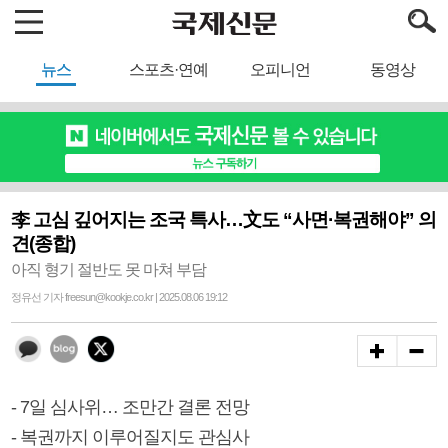
뉴스
스포츠·연예
오피니언
동영상
李 고심 깊어지는 조국 특사…文도 “사면·복권해야” 의
견(종합)
아직 형기 절반도 못 마쳐 부담
정유선 기자 freesun@kookje.co.kr | 2025.08.06 19:12
- 7일 심사위… 조만간 결론 전망
- 복권까지 이루어질지도 관심사