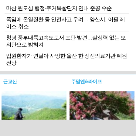
마산 원도심 행정·주거복합단지 연내 준공 수순
폭염에 온열질환 등 안전사고 우려… 양산시, '어필 레
이스' 취소
창녕 중부내륙고속도로서 포탄 발견…살상력 없는 모
의탄으로 밝혀져
입원환자가 연달아 사망한 울산 한 정신의료기관 폐원
전망
근교산
주말엔&라이프