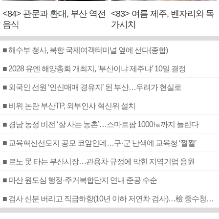
<84> 관문과 환대, 부산 역전
<83> 여름 제주, 벤자리와 독
음식
가시치
■ 해수부 청사, 북항 국제여객터미널 옆에 선다(종합)
■ 2028 유엔 해양총회 개최지, ‘부산이냐 제주냐’ 10일 결정
■ 외국인 선원 ‘인신매매 경유지’ 된 부산…우려가 현실로
■ 비위 논란 부산TP, 외부인사 혁신위 설치
■ 경남 농정 비전 ‘잘 사는 농촌’…스마트팜 1000㏊까지 늘린다
■ 교육혁신선도지 공모 코앞인데…구·군 난색에 교육청 ‘쩔쩔’
■ 르노 못 타는 부산시장…관용차 규정에 막힌 지역기업 응원
■ 마산 원도심 행정·주거복합단지 연내 준공 수순
■ 검사 신분 버리고 직급하향(10년 이하 저연차 검사)…檢 중수청행 기피