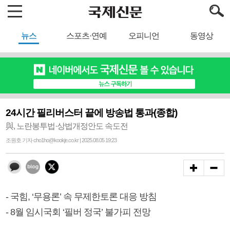
뉴스
스포츠·연예
오피니언
동영상
24시간 필리버스터 끝에 방송법 통과(종합)
與, 노란봉투법·상법개정안도 속도전
조원호 기자 cho1ho@kookje.co.kr | 2025.08.05 19:23
- 국힘, ‘무용론’ 속 무제한토론 대응 방침
- 8월 임시국회 ‘필버 정국’ 불가피 전망