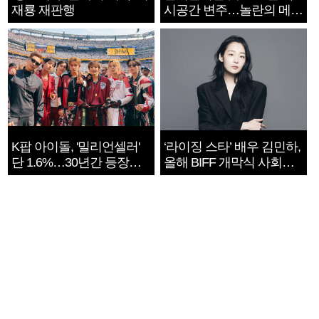
재룡 재판행
시공간 변주…놀란의 메시
지는 ‘전쟁 속죄’
K팝 아이돌, '밀리언셀러'
‘라이징 스타’ 배우 김민하,
단 1.6%…30년간 등장
올해 BIFF 개막식 사회자
1182개팀 전수조사
확정