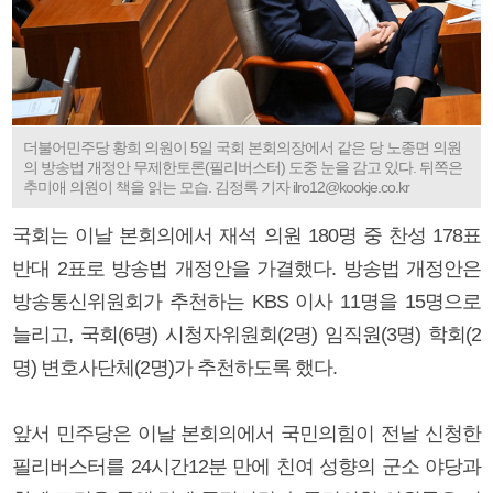
더불어민주당 황희 의원이 5일 국회 본회의장에서 같은 당 노종면 의원
의 방송법 개정안 무제한토론(필리버스터) 도중 눈을 감고 있다. 뒤쪽은
추미애 의원이 책을 읽는 모습. 김정록 기자 ilro12@kookje.co.kr
국회는 이날 본회의에서 재석 의원 180명 중 찬성 178표
반대 2표로 방송법 개정안을 가결했다. 방송법 개정안은
방송통신위원회가 추천하는 KBS 이사 11명을 15명으로
늘리고, 국회(6명) 시청자위원회(2명) 임직원(3명) 학회(2
명) 변호사단체(2명)가 추천하도록 했다.
앞서 민주당은 이날 본회의에서 국민의힘이 전날 신청한
필리버스터를 24시간12분 만에 친여 성향의 군소 야당과