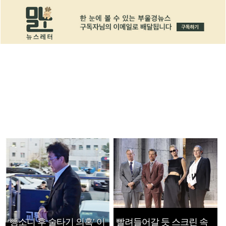
‘뺑소니 후 술타기 의혹’ 이
빨려들어갈 듯 스크린 속