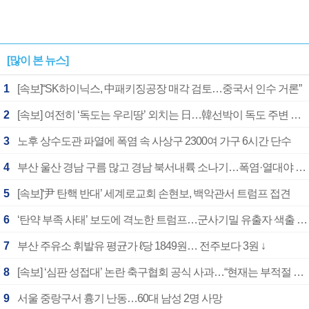
[많이 본 뉴스]
1
[속보]“SK하이닉스, 中패키징공장 매각 검토…중국서 인수 거론”
2
[속보] 여전히 ‘독도는 우리땅’ 외치는 日…韓선박이 독도 주변 해양조사 활동하자 반발
3
노후 상수도관 파열에 폭염 속 사상구 2300여 가구 6시간 단수
4
부산 울산 경남 구름 많고 경남 북서내륙 소나기…폭염·열대야 계속
5
[속보]‘尹 탄핵 반대’ 세계로교회 손현보, 백악관서 트럼프 접견
6
‘탄약 부족 사태’ 보도에 격노한 트럼프…군사기밀 유출자 색출 지시
7
부산 주유소 휘발유 평균가 ℓ당 1849원… 전주보다 3원 ↓
8
[속보] ‘심판 성접대’ 논란 축구협회 공식 사과…“현재는 부적절 행위 없어”
9
서울 중랑구서 흉기 난동…60대 남성 2명 사망