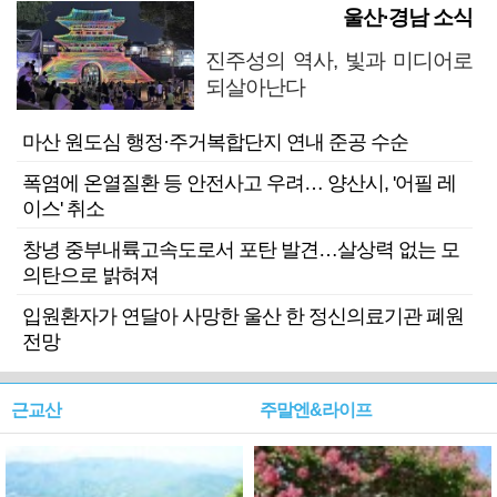
울산·경남 소식
진주성의 역사, 빛과 미디어로
되살아난다
마산 원도심 행정·주거복합단지 연내 준공 수순
폭염에 온열질환 등 안전사고 우려… 양산시, '어필 레
이스' 취소
창녕 중부내륙고속도로서 포탄 발견…살상력 없는 모
의탄으로 밝혀져
입원환자가 연달아 사망한 울산 한 정신의료기관 폐원
전망
근교산
주말엔&라이프