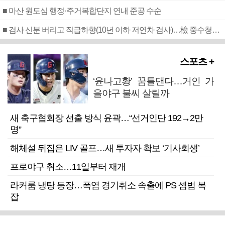
■ 마산 원도심 행정·주거복합단지 연내 준공 수순
■ 검사 신분 버리고 직급하향(10년 이하 저연차 검사)…檢 중수청행 기피
스포츠 +
‘윤나고황’ 꿈틀댄다…거인 가
을야구 불씨 살릴까
새 축구협회장 선출 방식 윤곽…“선거인단 192→2만
명”
해체설 뒤집은 LIV 골프…새 투자자 확보 ‘기사회생’
프로야구 취소…11일부터 재개
라커룸 냉탕 등장…폭염 경기취소 속출에 PS 셈법 복
잡