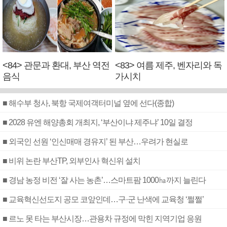
<84> 관문과 환대, 부산 역전
<83> 여름 제주, 벤자리와 독
음식
가시치
■ 해수부 청사, 북항 국제여객터미널 옆에 선다(종합)
■ 2028 유엔 해양총회 개최지, ‘부산이냐 제주냐’ 10일 결정
■ 외국인 선원 ‘인신매매 경유지’ 된 부산…우려가 현실로
■ 비위 논란 부산TP, 외부인사 혁신위 설치
■ 경남 농정 비전 ‘잘 사는 농촌’…스마트팜 1000㏊까지 늘린다
■ 교육혁신선도지 공모 코앞인데…구·군 난색에 교육청 ‘쩔쩔’
■ 르노 못 타는 부산시장…관용차 규정에 막힌 지역기업 응원