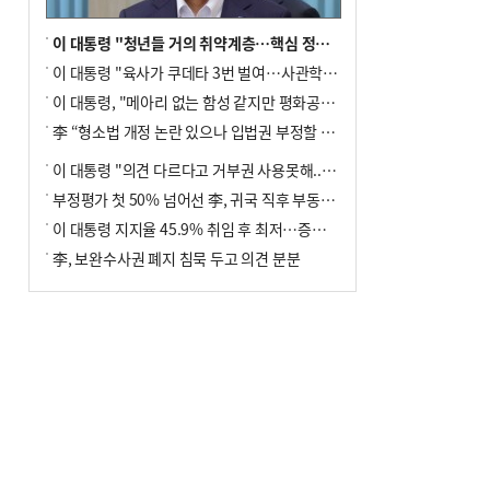
이 대통령 "청년들 거의 취약계층…핵심 정책 재편""
이 대통령 "육사가 쿠데타 3번 벌여…사관학교 통합 신속히 추진"
이 대통령, "메아리 없는 함성 같지만 평화공존책 계속해야"
李 “형소법 개정 논란 있으나 입법권 부정할 만큼은 아냐”(종합)
이 대통령 "의견 다르다고 거부권 사용못해.. 입법권 부정할 상황이라 보기 어려워"
부정평가 첫 50% 넘어선 李, 귀국 직후 부동산·증시 점검(종합)
이 대통령 지지율 45.9% 취임 후 최저…증시 폭락·연임 개헌 논란 영향
李, 보완수사권 폐지 침묵 두고 의견 분분