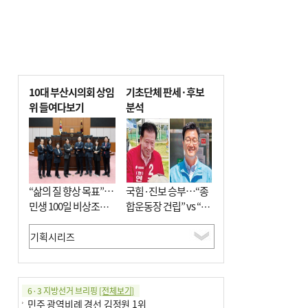
10대 부산시의회 상임
기초단체 판세·후보
위 들여다보기
분석
“삶의 질 향상 목표”…
국힘·진보 승부…“종
민생 100일 비상조치
합운동장 건립” vs “출
면밀 심사
근 공공버스 도입”
6·3 지방선거 브리핑
[전체보기]
민주 광역비례 경선 김정원 1위