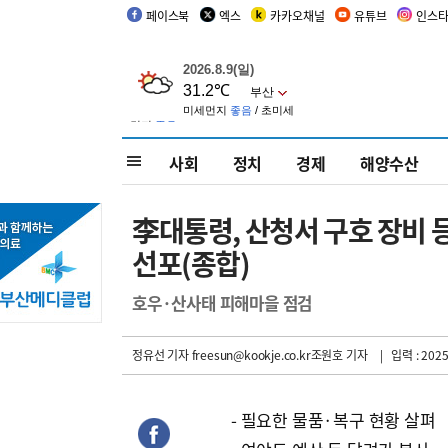
페이스북
엑스
카카오채널
유튜브
인스
사회
정치
경제
해양수산
李대통령, 산청서 구호 장비 
선포(종합)
호우·산사태 피해마을 점검
정유선 기자
freesun@kookje.co.kr조원호 기자
| 입력 : 2025
- 필요한 물품·복구 현황 살펴