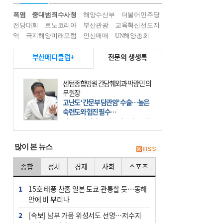
폭염
중대범죄수사청
해양수산부
더불어민주당
전당대회
르노코리아
부산관광
교육혁신선도지
역
극지해양미래포럼
인신매매
UN해양총회
부산메디클럽+
전문의 생생톡
센텀종합병원 간담췌외과 박광민 의
무원장
고난도 ‘간문부 담관암’ 수술…높은
숙련도와 협진 필수
간문부 담관암(클라츠킨 종양)은 좌
우 간에서 나오는, 담관(담즙 배출 경
로)이 합쳐지는 부위인 ‘간문부(肝門
많이 본 뉴스
部)’에 생기는 악성 종양이다. 간동맥
문맥 림프절 담
종합
정치
경제
사회
스포츠
1
15호 태풍 찬홈 일본 도쿄 관통할 듯…동해
안에 비 뿌리나
2
[속보] 남부 가뭄 위성서도 선명…저수지