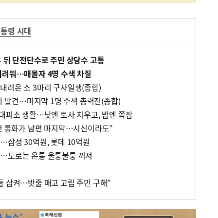
대통령 시대
우 뒤 단전단수로 주민 상당수 고통
어려워…매몰자 4명 수색 차질
내려온 소 3마리 구사일생(종합)
추가 발견…마지막 1명 수색 총력전(종합)
 대피소 생활…낮엔 토사 치우고, 밤엔 쪽잠
다던 통화가 남편 마지막…시신이라도”
삼성 30억원, 롯데 10억원
벽…도로는 온통 울퉁불퉁 꺼져
들 삼켜…밧줄 매고 고립 주민 구해”