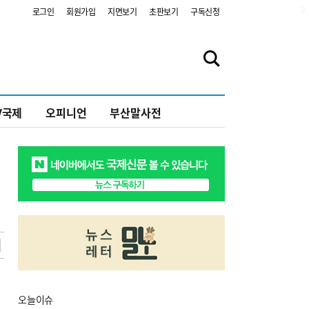
2
로그인
회원가입
지면보기
초판보기
구독신청
V국제
오피니언
부산말사전
오늘
이슈