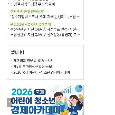
조병길 사상구청장 무소속 출마
주목 부산시의회
[전체보기]
‘장수기업 세무조사 유예’ 파격 인센티브, 부산 유출 막을까
부산선관위 지선 Q&A
[전체보기]
부산선관위 지선 Q&A ③ 사전투표 일정·사전투표함 보관
부산선관위 지선 Q&A ② 선거운동(유권자) 교육감투표용지
알립니다
· 제 219회 한낮의 유U; 콘서트
· 제7회 부마항쟁문학상 공모
· 2026 국제 어린이·청소년 경제아카데미