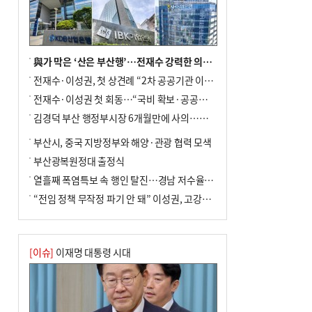
↓…백화점은 14.8%↑
與가 막은 ‘산은 부산행’…전재수 강력한 의지 표명 없인 공염불
전재수·이성권, 첫 상견례 “2차 공공기관 이전 초당 협력”(종합)
전재수·이성권 첫 회동…“국비 확보·공공기관 이전 협력”
김경덕 부산 행정부시장 6개월만에 사의…후임 인선 촉각
부산시, 중국 지방정부와 해양·관광 협력 모색
부산광복원정대 출정식
열흘째 폭염특보 속 행인 탈진…경남 저수율 평년의 절반
“전임 정책 무작정 파기 안 돼” 이성권, 고강도 ‘전재수 견제’ 예고
[이슈]
이재명 대통령 시대