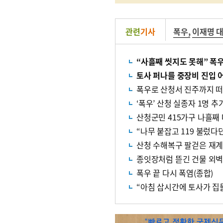
관련
기사
폭우
,
이재명 
“사흘째 씻지도 못해” 폭
토사 퍼나를 중장비 진입 
폭우로 산청서 진주까지 떠
‘폭우’ 산청 실종자 1명 
산청군민 415가구 나흘째
“나무 붙잡고 119 불렀
산청 수해복구 팔걷은 재계…
종잇장처럼 뜯긴 건물 외
폭우 끝 다시 폭염(종합)
“아침 삽시간에 토사가 집