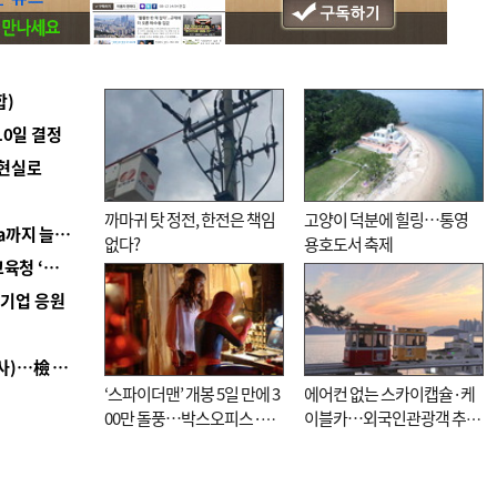
합)
10일 결정
 현실로
까마귀 탓 정전, 한전은 책임
고양이 덕분에 힐링…통영
■ 경남 농정 비전 ‘잘 사는 농촌’…스마트팜 1000㏊까지 늘린다
없다?
용호도서 축제
■ 교육혁신선도지 공모 코앞인데…구·군 난색에 교육청 ‘쩔쩔’
역기업 응원
■ 검사 신분 버리고 직급하향(10년 이하 저연차 검사)…檢 중수청행 기피
‘스파이더맨’ 개봉 5일 만에 3
에어컨 없는 스카이캡슐·케
00만 돌풍…박스오피스·예
이블카…외국인관광객 추억
매율 동시 1위
대신 고역 될라