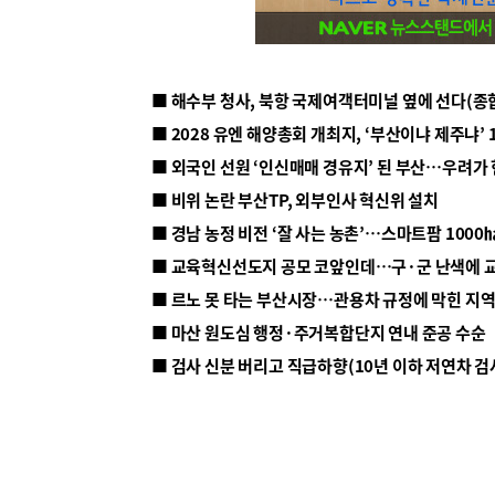
■ 해수부 청사, 북항 국제여객터미널 옆에 선다(종
■ 2028 유엔 해양총회 개최지, ‘부산이냐 제주냐’ 
■ 외국인 선원 ‘인신매매 경유지’ 된 부산…우려가
■ 비위 논란 부산TP, 외부인사 혁신위 설치
■ 르노 못 타는 부산시장…관용차 규정에 막힌 지
■ 마산 원도심 행정·주거복합단지 연내 준공 수순