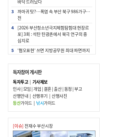
바닥 드러났다
3
까마귀 탓?…폭염 속 부산 북구 986가구 정
전
4
[2026 부산청소년극지체험탐험대 현장르
포] 3회 : 석탄 탄광촌에서 북극 연구의 중
심지로
5
‘혐오표현’ 쓰면 지방공무원 최대 파면까지
중징계
6
이임생, 홍명보 선임 독단적 결정 아냐…면
독자참여 게시판
담 메모 제출
독자투고
|
기사제보
7
[속보] 부산·김해·울주 ‘경계 단계’…전국
인사
|
모임
|
개업
|
결혼
|
출산
|
동정
|
부고
48개 시군 가뭄
산행안내
|
산행후기
|
산행사진
8
부산·울산·경남 폭염 속 소나기·비…무더
등산
가이드
|
낚시
가이드
위는 지속
9
경찰가족 관련 사건 45건…그동안 파악조
차 안해
[이슈]
전재수 부산시장
10
홈플 사태에 2분기 대형마트 판매 9.4%