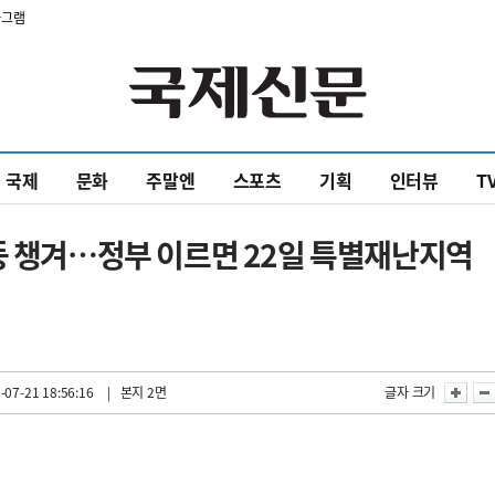
타그램
국제
문화
주말엔
스포츠
기획
인터뷰
T
등 챙겨…정부 이르면 22일 특별재난지역
-07-21 18:56:16
| 본지 2면
글자 크기