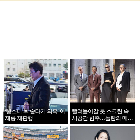
‘뺑소니 후 술타기 의혹’ 이
빨려들어갈 듯 스크린 속
재룡 재판행
시공간 변주…놀란의 메시
지는 ‘전쟁 속죄’