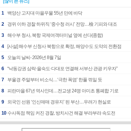
[많이 본 뉴스]
1
백양산 고지대 마을우물 55년 만에 바닥
2
경위 이하 경찰 하위직 ‘중수청 러시’ 전망…檢 기피와 대조
3
해수부 청사, 북항 국제여객터미널 옆에 선다(종합)
4
[사설] 해수부 신청사 북항으로 확정, 해양수도 도약의 전환점
5
오늘의 날씨- 2026년 8월 7일
6
“낙동강권 삼락·을숙도·다대포 연결해 서부산 관광 키우자”
7
부울경 주말부터 비소식…‘극한 폭염’ 한풀 꺾일 듯
8
피란마을 67년 역사인데…전교생 24명 아미초 통폐합 기로
9
외국인 선원 ‘인신매매 경유지’ 된 부산…우려가 현실로
10
수사독점 책임 커진 경찰, 방치사건 해결 부랴부랴 속도전