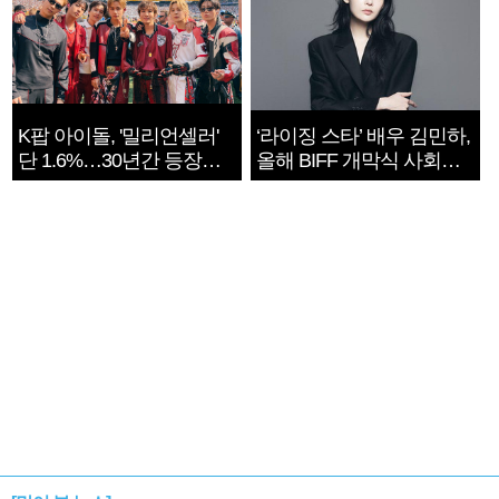
K팝 아이돌, '밀리언셀러'
‘라이징 스타’ 배우 김민하,
단 1.6%…30년간 등장
올해 BIFF 개막식 사회자
1182개팀 전수조사
확정