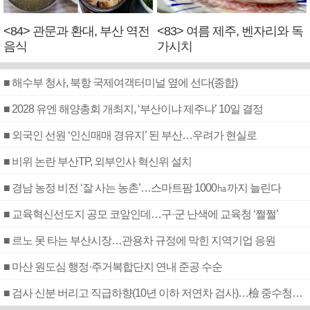
<84> 관문과 환대, 부산 역전
<83> 여름 제주, 벤자리와 독
음식
가시치
■ 해수부 청사, 북항 국제여객터미널 옆에 선다(종합)
■ 2028 유엔 해양총회 개최지, ‘부산이냐 제주냐’ 10일 결정
■ 외국인 선원 ‘인신매매 경유지’ 된 부산…우려가 현실로
■ 비위 논란 부산TP, 외부인사 혁신위 설치
■ 경남 농정 비전 ‘잘 사는 농촌’…스마트팜 1000㏊까지 늘린다
■ 교육혁신선도지 공모 코앞인데…구·군 난색에 교육청 ‘쩔쩔’
■ 르노 못 타는 부산시장…관용차 규정에 막힌 지역기업 응원
■ 마산 원도심 행정·주거복합단지 연내 준공 수순
■ 검사 신분 버리고 직급하향(10년 이하 저연차 검사)…檢 중수청행 기피