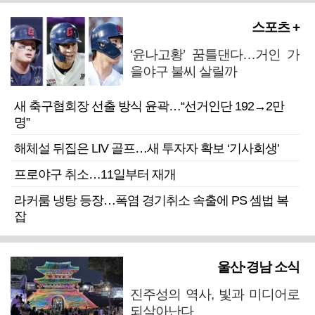
스포츠 +
‘윤나고황’ 꿈틀댄다…거인 가
을야구 불씨 살릴까
새 축구협회장 선출 방식 윤곽…“선거인단 192→2만
명”
해체설 뒤집은 LIV 골프…새 투자자 확보 ‘기사회생’
프로야구 취소…11일부터 재개
라커룸 냉탕 등장…폭염 경기취소 속출에 PS 셈법 복
잡
울산·경남 소식
진주성의 역사, 빛과 미디어로
되살아난다