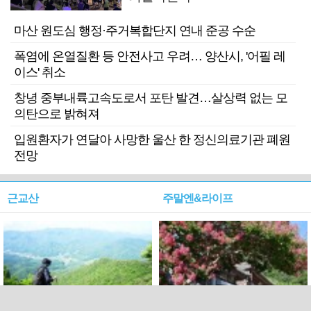
마산 원도심 행정·주거복합단지 연내 준공 수순
폭염에 온열질환 등 안전사고 우려… 양산시, '어필 레
이스' 취소
창녕 중부내륙고속도로서 포탄 발견…살상력 없는 모
의탄으로 밝혀져
입원환자가 연달아 사망한 울산 한 정신의료기관 폐원
전망
근교산
주말엔&라이프