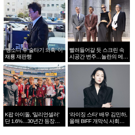
‘뺑소니 후 술타기 의혹’ 이
빨려들어갈 듯 스크린 속
재룡 재판행
시공간 변주…놀란의 메시
지는 ‘전쟁 속죄’
K팝 아이돌, '밀리언셀러'
‘라이징 스타’ 배우 김민하,
단 1.6%…30년간 등장
올해 BIFF 개막식 사회자
1182개팀 전수조사
확정