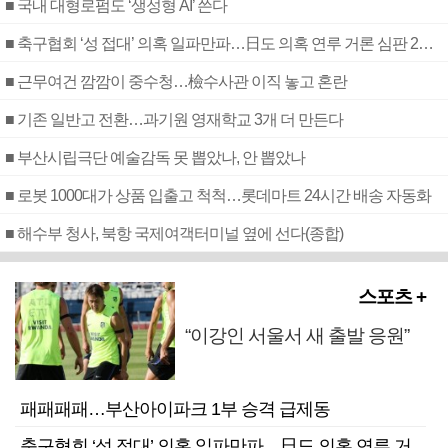
■ 국내 대형로펌도 ‘생성형 AI’ 쓴다
■ 축구협회 ‘성 접대’ 의혹 일파만파…日도 의혹 연루 거론 심판 2명 조사
■ 근무여건 깜깜이 중수청…檢수사관 이직 놓고 혼란
■ 기존 일반고 전환…과기원 영재학교 3개 더 만든다
■ 부산시립극단 예술감독 못 뽑았나, 안 뽑았나
■ 로봇 1000대가 상품 입출고 척척…롯데마트 24시간 배송 자동화
■ 해수부 청사, 북항 국제여객터미널 옆에 선다(종합)
스포츠 +
“이강인 서울서 새 출발 응원”
패패패패…부산아이파크 1부 승격 급제동
축구협회 ‘성 접대’ 의혹 일파만파…日도 의혹 연루 거