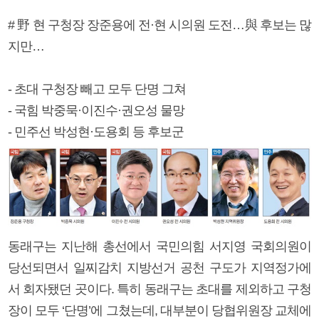
# 野 현 구청장 장준용에 전·현 시의원 도전…與 후보는 많
지만…
- 초대 구청장 빼고 모두 단명 그쳐
- 국힘 박중묵·이진수·권오성 물망
- 민주선 박성현·도용회 등 후보군
동래구는 지난해 총선에서 국민의힘 서지영 국회의원이
당선되면서 일찌감치 지방선거 공천 구도가 지역정가에
서 회자됐던 곳이다. 특히 동래구는 초대를 제외하고 구청
장이 모두 ‘단명’에 그쳤는데, 대부분이 당협위원장 교체에