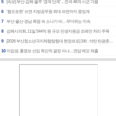
5
[속보] 부산·김해·울주 ‘경계 단계’…전국 48개 시군 가뭄
6
‘혐오표현’ 쓰면 지방공무원 최대 파면까지 중징계
7
부산·울산·경남 폭염 속 소나기·비…무더위는 지속
8
김해시의회, 11일 544억 원 규모 민생지원금 조례안 처리 주목
9
[2026 부산청소년극지체험탐험대 현장르포] 3회 : 석탄 탄광촌에서 북극 연구의 중심지로
10
이임생, 홍명보 선임 독단적 결정 아냐…면담 메모 제출