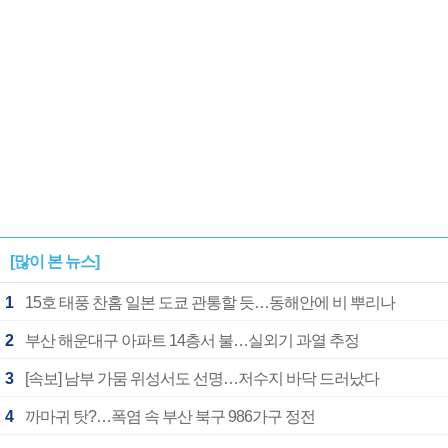
[많이 본 뉴스]
1
15호 태풍 찬홈 일본 도쿄 관통할 듯…동해안에 비 뿌리나
2
부산 해운대구 아파트 14층서 불…실외기 과열 추정
3
[속보] 남부 가뭄 위성서도 선명…저수지 바닥 드러났다
4
까마귀 탓?…폭염 속 부산 북구 986가구 정전