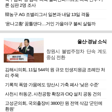
론 심판 2명 조사
韓농구 AG 조별리그서 일본과 내달 13일 격돌
‘윤나고황’ 꿈틀댄다…거인 가을야구 불씨 살릴까
울산·경남 소식
창원시 불법주정차 단속 계도
중심 전환
김해시의회, 11일 544억 원 규모 민생지원금 조례안 처
리 주목
기록적 폭염·가뭄에도 양산시 가축 폐사 ‘낮은 수준’
사천시 하동군, 사천공항 확장과 CIQ 설치 공동 건의
고성군의회, 국외출장비 3800만 원 전액 삭감 '군민에
환원'