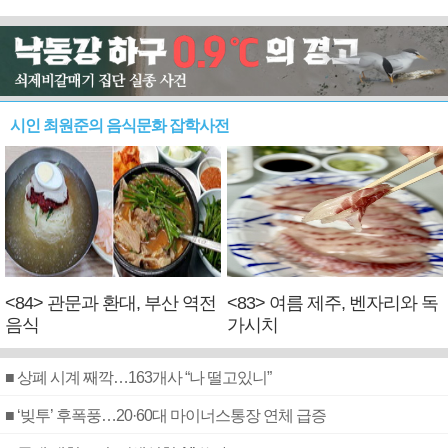
시인 최원준의 음식문화 잡학사전
<84> 관문과 환대, 부산 역전
<83> 여름 제주, 벤자리와 독
음식
가시치
■ 상폐 시계 째깍…163개사 “나 떨고있니”
■ ‘빚투’ 후폭풍…20·60대 마이너스통장 연체 급증