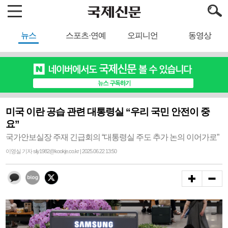
뉴스
스포츠·연예
오피니언
동영상
미국 이란 공습 관련 대통령실 “우리 국민 안전이 중
요”
국가안보실장 주재 긴급회의 “대통령실 주도 추가 논의 이어가로”
이영실 기자 sily1982@kookje.co.kr | 2025.06.22 13:50