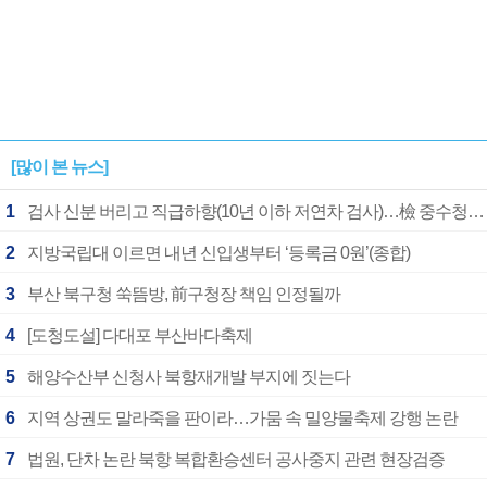
[많이 본 뉴스]
1
검사 신분 버리고 직급하향(10년 이하 저연차 검사)…檢 중수청행 기피
2
지방국립대 이르면 내년 신입생부터 ‘등록금 0원’(종합)
3
부산 북구청 쑥뜸방, 前구청장 책임 인정될까
4
[도청도설] 다대포 부산바다축제
5
해양수산부 신청사 북항재개발 부지에 짓는다
6
지역 상권도 말라죽을 판이라…가뭄 속 밀양물축제 강행 논란
7
법원, 단차 논란 북항 복합환승센터 공사중지 관련 현장검증