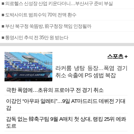
■ 의료헬스 신성장 산업 키운다더니…부산서구 준비 부실
■ 도박사이트 범죄수익 70억 전액 환수
■ 부산 북구청 쑥뜸방, 前구청장 책임 인정될까
■ 통영시민 추석 전 35만 원 받는다
스포츠 +
라커룸 냉탕 등장…폭염 경기
취소 속출에 PS 셈법 복잡
극한 폭염에…초유의 프로야구 전 경기 취소
이강인 “아우파 알레티”…9일 AT마드리드 데뷔전 기대
감
감독 없는 韓축구팀 9월 A매치 첫 상대, 랭킹 25위 에콰
도르