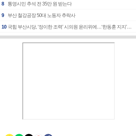
8
통영시민 추석 전 35만 원 받는다
9
부산 철강공장 50대 노동자 추락사
10
국힘 부산시당, ‘정이한 조력’ 시의원 윤리위에…‘한동훈 지지’도 신고접수