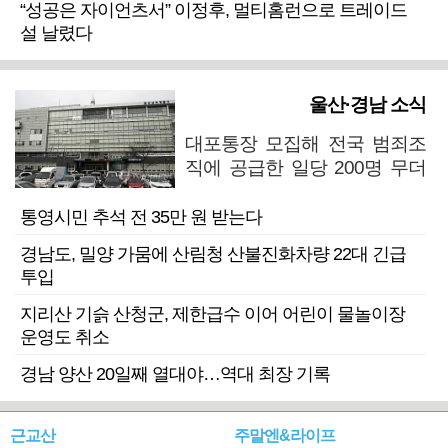
“성공은 자이언츠서” 이정후, 멀티홈런으로 트레이드
설 날렸다
울산·경남 소식
대포통장 모집해 전국 범죄조
직에 공급한 일당 200명 무더
기 검거
통영시민 추석 전 35만 원 받는다
경남도, 밀양 가뭄에 산림청 산불진화차량 22대 긴급
투입
지리산 기슭 산청군, 제한급수 이어 어린이 물놀이장
운영도 취소
경남 양산 20일째 열대야…역대 최장 기록
근교산
주말엔&라이프