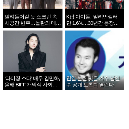
빨려들어갈 듯 스크린 속
K팝 아이돌, '밀리언셀러'
시공간 변주…놀란의 메시
단 1.6%…30년간 등장
지는 ‘전쟁 속죄’
1182개팀 전수조사
‘라이징 스타’ 배우 김민하,
친일 논란 빚은 가수 남인
올해 BIFF 개막식 사회자
수 공개 토론회 열린다.
확정