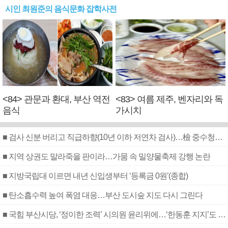
시인 최원준의 음식문화 잡학사전
<84> 관문과 환대, 부산 역전
<83> 여름 제주, 벤자리와 독
음식
가시치
■ 검사 신분 버리고 직급하향(10년 이하 저연차 검사)…檢 중수청행 기피
■ 지역 상권도 말라죽을 판이라…가뭄 속 밀양물축제 강행 논란
■ 지방국립대 이르면 내년 신입생부터 ‘등록금 0원’(종합)
■ 탄소흡수력 높여 폭염 대응…부산 도시숲 지도 다시 그린다
■ 국힘 부산시당, ‘정이한 조력’ 시의원 윤리위에…‘한동훈 지지’도 신고접수