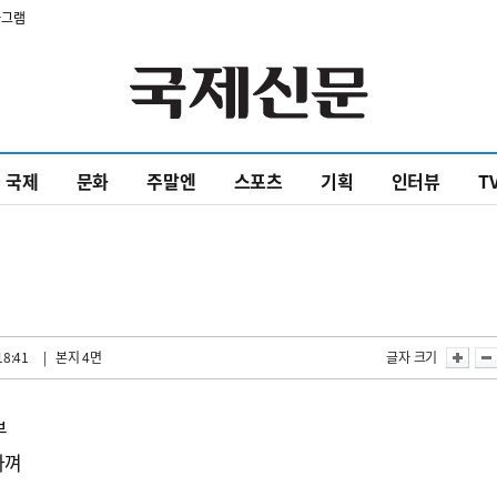
타그램
국제
문화
주말엔
스포츠
기획
인터뷰
T
18:41
| 본지 4면
글자 크기
부
아껴