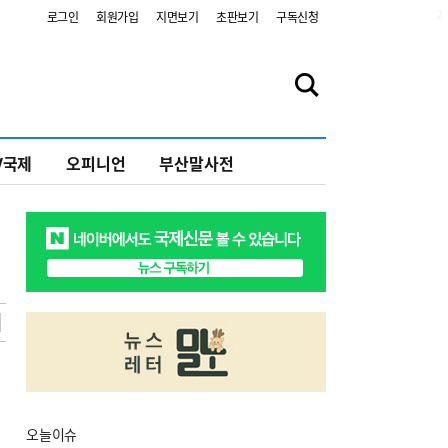
2
로그인
회원가입
지면보기
초판보기
구독신청
V국제
오피니언
부산말사전
오늘
이슈