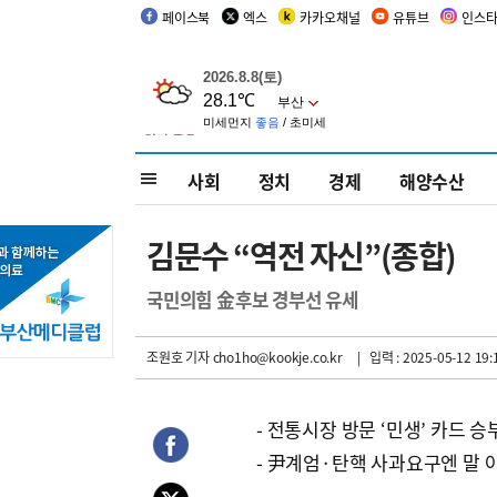
페이스북
엑스
카카오채널
유튜브
인스
사회
정치
경제
해양수산
김문수 “역전 자신”(종합)
국민의힘 金후보 경부선 유세
조원호 기자
cho1ho@kookje.co.kr
| 입력 : 2025-05-12 19:
- 전통시장 방문 ‘민생’ 카드 승
- 尹계엄·탄핵 사과요구엔 말 