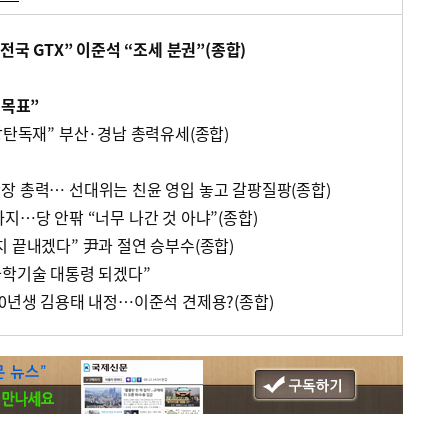
전국 GTX” 이준석 “조세 분권”(종합)
 목표”
방탄독재” 부산·경남 총력유세(종합)
장 총력… 선대위는 친윤 영입 놓고 갈팡질팡(종합)
지…당 안팎 “너무 나간 것 아냐”(종합)
치 끝내겠다” 尹과 절연 승부수(종합)
과학기술 대통령 되겠다”
90년생 김용태 내정…이준석 견제용?(종합)