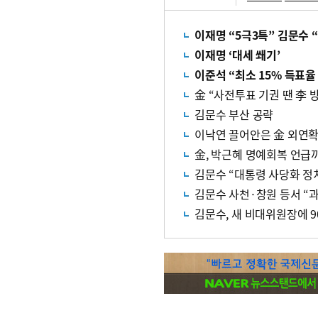
이재명 “5극3특” 김문수 “
이재명 ‘대세 쐐기’
이준석 “최소 15% 득표율
金 “사전투표 기권 땐 李 
김문수 부산 공략
이낙연 끌어안은 金 외연확
金, 박근혜 명예회복 언급까
김문수 “대통령 사당화 정
김문수 사천·창원 등서 “
김문수, 새 비대위원장에 