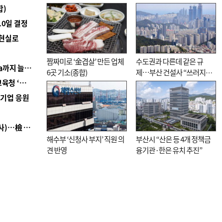
합)
10일 결정
 현실로
짬짜미로 ‘金겹살’ 만든 업체
수도권과 다른데 같은 규
■ 경남 농정 비전 ‘잘 사는 농촌’…스마트팜 1000㏊까지 늘린다
6곳 기소(종합)
제…부산 건설사 “쓰러지기
■ 교육혁신선도지 공모 코앞인데…구·군 난색에 교육청 ‘쩔쩔’
직전”
역기업 응원
■ 검사 신분 버리고 직급하향(10년 이하 저연차 검사)…檢 중수청행 기피
해수부 ‘신청사 부지’ 직원 의
부산시 “산은 등 4개 정책금
견 반영
융기관·한은 유치 추진”