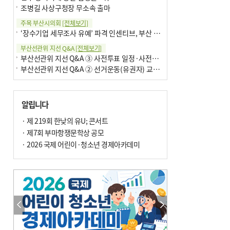
조병길 사상구청장 무소속 출마
주목 부산시의회
[전체보기]
‘장수기업 세무조사 유예’ 파격 인센티브, 부산 유출 막을까
부산선관위 지선 Q&A
[전체보기]
부산선관위 지선 Q&A ③ 사전투표 일정·사전투표함 보관
부산선관위 지선 Q&A ② 선거운동(유권자) 교육감투표용지
알립니다
· 제 219회 한낮의 유U; 콘서트
· 제7회 부마항쟁문학상 공모
· 2026 국제 어린이·청소년 경제아카데미