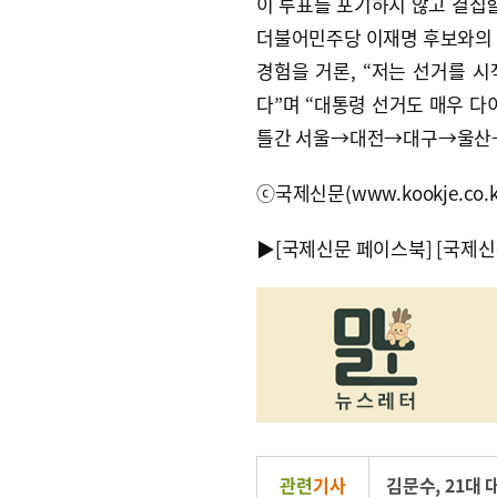
이 투표를 포기하지 않고 결집할
더불어민주당 이재명 후보와의 
경험을 거론, “저는 선거를 시
다”며 “대통령 선거도 매우 다
틀간 서울→대전→대구→울산→부
ⓒ국제신문(www.kookje.co.
▶
[국제신문 페이스북]
[국제신
관련
기사
김문수
,
21대 