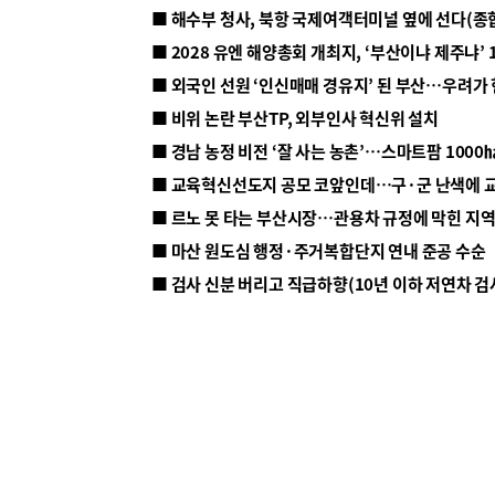
■ 해수부 청사, 북항 국제여객터미널 옆에 선다(종
■ 2028 유엔 해양총회 개최지, ‘부산이냐 제주냐’ 
■ 외국인 선원 ‘인신매매 경유지’ 된 부산…우려가
■ 비위 논란 부산TP, 외부인사 혁신위 설치
■ 르노 못 타는 부산시장…관용차 규정에 막힌 지
■ 마산 원도심 행정·주거복합단지 연내 준공 수순