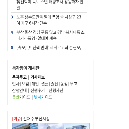
韓선박이 독도 주변 해양조사 활동하자 반
발
3
노후 상수도관 파열에 폭염 속 사상구 2300
여 가구 6시간 단수
4
부산 울산 경남 구름 많고 경남 북서내륙 소
나기…폭염·열대야 계속
5
[속보]‘尹 탄핵 반대’ 세계로교회 손현보,
백악관서 트럼프 접견
6
‘탄약 부족 사태’ 보도에 격노한 트럼프…
독자참여 게시판
군사기밀 유출자 색출 지시
독자투고
|
기사제보
7
부산 주유소 휘발유 평균가 ℓ당 1849원…
인사
|
모임
|
개업
|
결혼
|
출산
|
동정
|
부고
전주보다 3원 ↓
산행안내
|
산행후기
|
산행사진
8
[속보] ‘심판 성접대’ 논란 축구협회 공식 사
등산
가이드
|
낚시
가이드
과…“현재는 부적절 행위 없어”
9
서울 중랑구서 흉기 난동…60대 남성 2명
사망
[이슈]
전재수 부산시장
10
"올해 코스피 사이드카 43회 중 25회는 삼