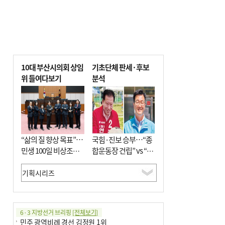
10대 부산시의회 상임
기초단체 판세·후보
위 들여다보기
분석
“삶의 질 향상 목표”…
국힘·진보 승부…“종
민생 100일 비상조치
합운동장 건립” vs “출
면밀 심사
근 공공버스 도입”
6·3 지방선거 브리핑
[전체보기]
민주 광역비례 경선 김정원 1위