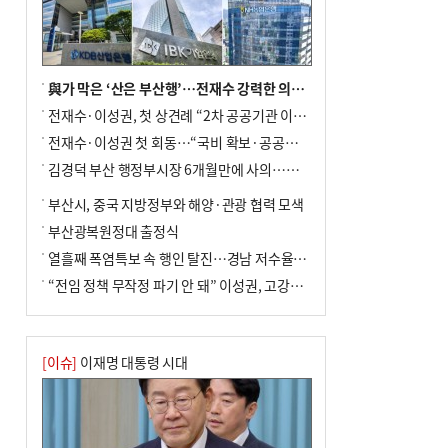
전닉스 ETF 이후 발생"
與가 막은 ‘산은 부산행’…전재수 강력한 의지 표명 없인 공염불
전재수·이성권, 첫 상견례 “2차 공공기관 이전 초당 협력”(종합)
전재수·이성권 첫 회동…“국비 확보·공공기관 이전 협력”
김경덕 부산 행정부시장 6개월만에 사의…후임 인선 촉각
부산시, 중국 지방정부와 해양·관광 협력 모색
부산광복원정대 출정식
열흘째 폭염특보 속 행인 탈진…경남 저수율 평년의 절반
“전임 정책 무작정 파기 안 돼” 이성권, 고강도 ‘전재수 견제’ 예고
[이슈]
이재명 대통령 시대