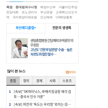
폭염
중대범죄수사청
해양수산부
더불어민주당
전당대회
르노코리아
부산관광
교육혁신선도지
역
극지해양미래포럼
인신매매
UN해양총회
부산메디클럽+
전문의 생생톡
센텀종합병원 간담췌외과 박광민 의
무원장
고난도 ‘간문부 담관암’ 수술…높은
숙련도와 협진 필수
간문부 담관암(클라츠킨 종양)은 좌
우 간에서 나오는, 담관(담즙 배출 경
로)이 합쳐지는 부위인 ‘간문부(肝門
많이 본 뉴스
部)’에 생기는 악성 종양이다. 간동맥
문맥 림프절 담
종합
정치
경제
사회
스포츠
1
[속보]“SK하이닉스, 中패키징공장 매각 검
토…중국서 인수 거론”
2
[속보] 여전히 ‘독도는 우리땅’ 외치는 日…