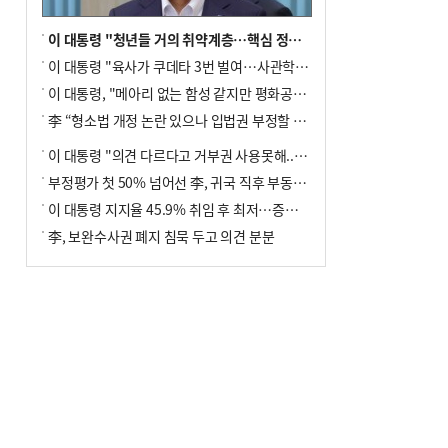
이 대통령 "청년들 거의 취약계층…핵심 정책 재편""
이 대통령 "육사가 쿠데타 3번 벌여…사관학교 통합 신속히 추진"
이 대통령, "메아리 없는 함성 같지만 평화공존책 계속해야"
李 “형소법 개정 논란 있으나 입법권 부정할 만큼은 아냐”(종합)
이 대통령 "의견 다르다고 거부권 사용못해.. 입법권 부정할 상황이라 보기 어려워"
부정평가 첫 50% 넘어선 李, 귀국 직후 부동산·증시 점검(종합)
이 대통령 지지율 45.9% 취임 후 최저…증시 폭락·연임 개헌 논란 영향
李, 보완수사권 폐지 침묵 두고 의견 분분