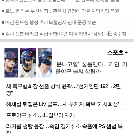
■ 르노 못 타는 부산시장…관용차 규정에 막힌 지역기업 응원
■ 마산 원도심 행정·주거복합단지 연내 준공 수순
■ 검사 신분 버리고 직급하향(10년 이하 저연차 검사)…檢 중수청행 기피
스포츠 +
‘윤나고황’ 꿈틀댄다…거인 가
을야구 불씨 살릴까
새 축구협회장 선출 방식 윤곽…“선거인단 192→2만
명”
해체설 뒤집은 LIV 골프…새 투자자 확보 ‘기사회생’
프로야구 취소…11일부터 재개
라커룸 냉탕 등장…폭염 경기취소 속출에 PS 셈법 복
잡