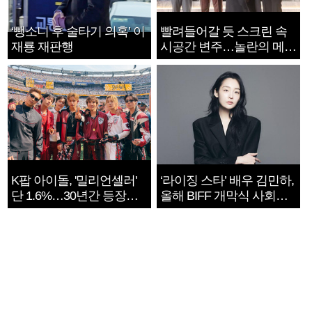
‘뺑소니 후 술타기 의혹’ 이
빨려들어갈 듯 스크린 속
재룡 재판행
시공간 변주…놀란의 메시
지는 ‘전쟁 속죄’
K팝 아이돌, '밀리언셀러'
‘라이징 스타’ 배우 김민하,
단 1.6%…30년간 등장
올해 BIFF 개막식 사회자
1182개팀 전수조사
확정