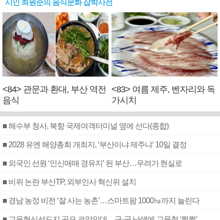
시인 최원준의 음식문화 잡학사전
<84> 관문과 환대, 부산 역전
<83> 여름 제주, 벤자리와 독
음식
가시치
■ 해수부 청사, 북항 국제여객터미널 옆에 선다(종합)
■ 2028 유엔 해양총회 개최지, ‘부산이냐 제주냐’ 10일 결정
■ 외국인 선원 ‘인신매매 경유지’ 된 부산…우려가 현실로
■ 비위 논란 부산TP, 외부인사 혁신위 설치
■ 경남 농정 비전 ‘잘 사는 농촌’…스마트팜 1000㏊까지 늘린다
■ 교육혁신선도지 공모 코앞인데…구·군 난색에 교육청 ‘쩔쩔’