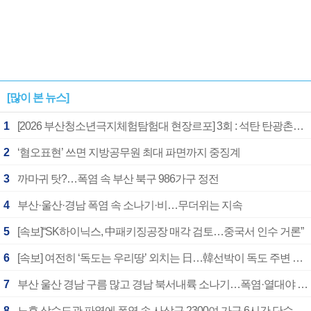
[많이 본 뉴스]
1
[2026 부산청소년극지체험탐험대 현장르포] 3회 : 석탄 탄광촌에서 북극 연구의 중심지로
2
‘혐오표현’ 쓰면 지방공무원 최대 파면까지 중징계
3
까마귀 탓?…폭염 속 부산 북구 986가구 정전
4
부산·울산·경남 폭염 속 소나기·비…무더위는 지속
5
[속보]“SK하이닉스, 中패키징공장 매각 검토…중국서 인수 거론”
6
[속보] 여전히 ‘독도는 우리땅’ 외치는 日…韓선박이 독도 주변 해양조사 활동하자 반발
7
부산 울산 경남 구름 많고 경남 북서내륙 소나기…폭염·열대야 계속
8
노후 상수도관 파열에 폭염 속 사상구 2300여 가구 6시간 단수