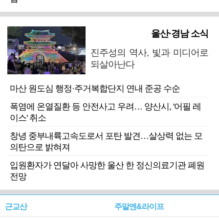
울산·경남 소식
진주성의 역사, 빛과 미디어로
되살아난다
마산 원도심 행정·주거복합단지 연내 준공 수순
폭염에 온열질환 등 안전사고 우려… 양산시, '어필 레
이스' 취소
창녕 중부내륙고속도로서 포탄 발견…살상력 없는 모
의탄으로 밝혀져
입원환자가 연달아 사망한 울산 한 정신의료기관 폐원
전망
근교산
주말엔&라이프