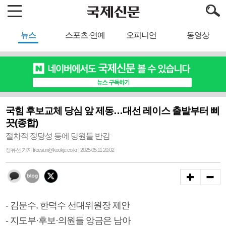
뉴스
스포츠·연예
오피니언
동영상
국힘 후보교체 당심 앞 제동…대선 레이스 출발부터 삐
끗(종합)
절차적 정당성 등에 당원들 반감
정유선 기자 freesun@kookje.co.kr | 2025.05.11 20:02
- 김문수, 한덕수 선대위원장 제안
- 지도부·후보·의원들 앙금은 남아