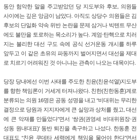
동안 험악한 말을 주고받았던 당 지도부와 후보, 의원들
사이에는 깊은 앙금이 남았다. 아직도 상당수 의원들은 김
후보의 단일화 약속 위반 논란을 문제 삼거나 빅텐트 무산
에도 불만을 토로하는 목소리가 높다. 계엄·탄핵으로 치러
지는 불리한 대선 구도 속에 공식 선거운동 개시를 하루
앞두고 이 같은 초유의 파동까지 벌어지면서 대선을 제대
로 치르기 어려워진 것 아니냐는 관측이 나오는 대목이다.
당장 당내에선 이번 사태를 주도한 친윤(친윤석열)지도부
를 향한 책임론이 거세게 터져나왔다. 친한(친한동훈)계로
분류되는 의원 16명은 공동 성명을 내고 “비대위는 무리한
결정으로 당원과 지지자에게 큰 실망과 상처를 줬고, 대선
에 큰 악재를 만들었다”면서 ‘쌍권(권영세 비대위원장·권
성동 원내대표)’ 동반 퇴진을 촉구하고 나섰다. 한동훈 전
대표도 “친윤 쿠데타 세력에게 책임을 물어야 한다”면서