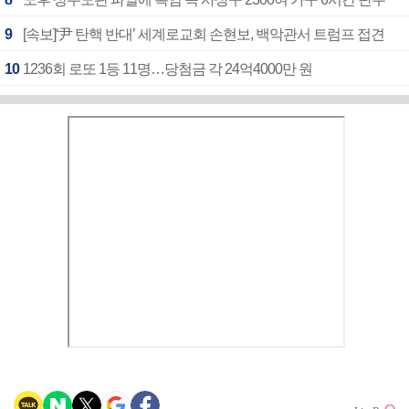
9
[속보]‘尹 탄핵 반대’ 세계로교회 손현보, 백악관서 트럼프 접견
10
1236회 로또 1등 11명…당첨금 각 24억4000만 원