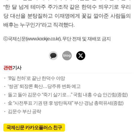
“한 달 넘게 테마주 주가조작 같은 한덕수 띄우기로 우리
당 대선을 분탕질하고 이재명에게 꽃길 깔아준 사람들의
배후는 누구인가”라고 직격했다.
ⓒ국제신문(www.kookje.co.kr), 무단 전재 및 재배포 금지
관련
기사
‘8일 천하’로 끝난 한덕수 야망
‘쌍권’ 퇴장론 확산…당주류 변화 예고
돌고 돌아 김문수 “죽기 살기로…” 국힘 내홍 수습 안간힘(종합)
金 “사전투표 기권 땐 李 방탄독재” 부산·경남 총력유세(종합)
김문수 부산 공략
국제신문 카카오플러스 친구