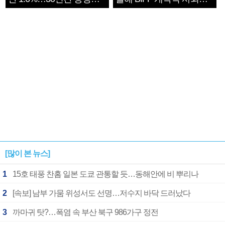
1182개팀 전수조사
확정
[많이 본 뉴스]
1
15호 태풍 찬홈 일본 도쿄 관통할 듯…동해안에 비 뿌리나
2
[속보] 남부 가뭄 위성서도 선명…저수지 바닥 드러났다
3
까마귀 탓?…폭염 속 부산 북구 986가구 정전