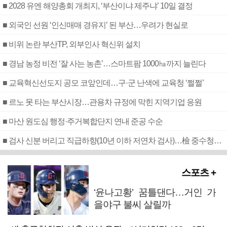
■ 2028 유엔 해양총회 개최지, ‘부산이냐 제주냐’ 10일 결정
■ 외국인 선원 ‘인신매매 경유지’ 된 부산…우려가 현실로
■ 비위 논란 부산TP, 외부인사 혁신위 설치
■ 경남 농정 비전 ‘잘 사는 농촌’…스마트팜 1000㏊까지 늘린다
■ 교육혁신선도지 공모 코앞인데…구·군 난색에 교육청 ‘쩔쩔’
■ 르노 못 타는 부산시장…관용차 규정에 막힌 지역기업 응원
■ 마산 원도심 행정·주거복합단지 연내 준공 수순
■ 검사 신분 버리고 직급하향(10년 이하 저연차 검사)…檢 중수청행 기피
스포츠 +
‘윤나고황’ 꿈틀댄다…거인 가
을야구 불씨 살릴까