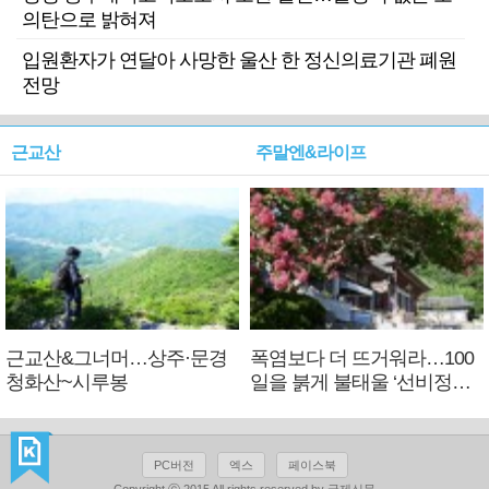
의탄으로 밝혀져
입원환자가 연달아 사망한 울산 한 정신의료기관 폐원
전망
근교산
주말엔&라이프
근교산&그너머…상주·문경
폭염보다 더 뜨거워라…100
청화산~시루봉
일을 붉게 불태울 ‘선비정신’
피었네
PC버전
엑스
페이스북