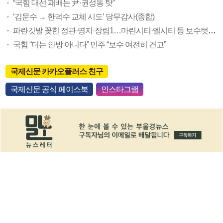
“국힘 대선 패배는 尹·권성동 탓”
‘김문수 → 한덕수 교체 시도’ 당무감사(종합)
파란깃발 꽂힌 정관·명지·장림1…마린시티·엘시티 등 보수텃밭도 미세변화 감지
국힘 “더는 안방 아니다” 민주 “보수 여전히 견고”
국제신문 카카오플러스 친구
국제신문 공식 페이스북
인스타그램