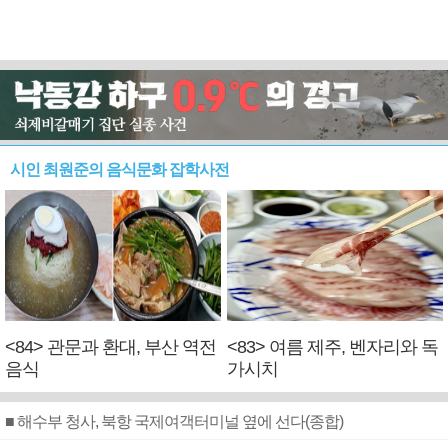
시인 최원준의 음식문화 잡학사전
<84> 관문과 환대, 부산 역전
<83> 여름 제주, 벤자리와 독
음식
가시치
■ 해수부 청사, 북항 국제여객터미널 옆에 선다(종합)