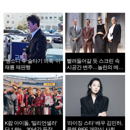
‘뺑소니 후 술타기 의혹’ 이
빨려들어갈 듯 스크린 속
재룡 재판행
시공간 변주…놀란의 메시
지는 ‘전쟁 속죄’
K팝 아이돌, '밀리언셀러'
‘라이징 스타’ 배우 김민하,
단 1.6%…30년간 등장
올해 BIFF 개막식 사회자