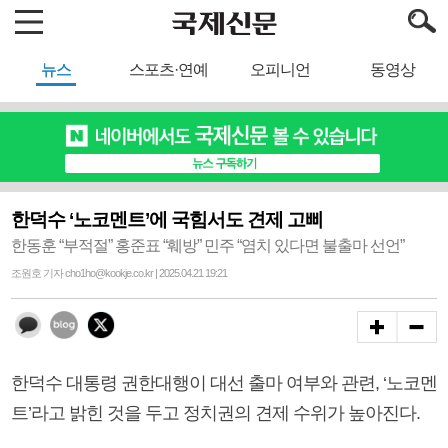
뉴스
스포츠·연예
오피니언
동영상
한덕수 ‘노코멘트’에 국힘서도 견제 고삐
한동훈 “부적절” 홍준표 “훼방” 민주 “염치 있다면 불출마 선언”
조원호 기자 cho1ho@kookje.co.kr | 2025.04.21 19:21
한덕수 대통령 권한대행이 대선 출마 여부와 관련, ‘노코멘
트’라고 밝힌 것을 두고 정치권의 견제 수위가 높아진다.