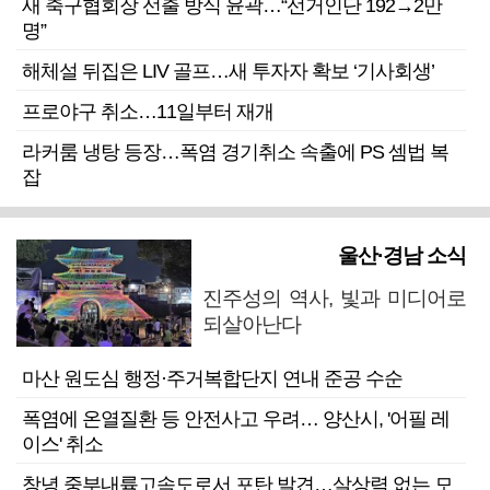
새 축구협회장 선출 방식 윤곽…“선거인단 192→2만
명”
해체설 뒤집은 LIV 골프…새 투자자 확보 ‘기사회생’
프로야구 취소…11일부터 재개
라커룸 냉탕 등장…폭염 경기취소 속출에 PS 셈법 복
잡
울산·경남 소식
진주성의 역사, 빛과 미디어로
되살아난다
마산 원도심 행정·주거복합단지 연내 준공 수순
폭염에 온열질환 등 안전사고 우려… 양산시, '어필 레
이스' 취소
창녕 중부내륙고속도로서 포탄 발견…살상력 없는 모