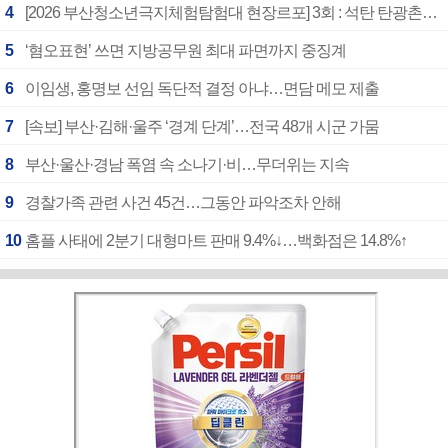
4
[2026 부산청소년극지체험탐험대 현장르포] 3회 : 석탄 탄광촌에서 북극 연구의 중심지로
5
‘혐오표현’ 쓰면 지방공무원 최대 파면까지 중징계
6
이임생, 홍명보 선임 독단적 결정 아냐…면담 메모 제출
7
[속보] 부산·김해·울주 ‘경계 단계’…전국 48개 시군 가뭄
8
부산·울산·경남 폭염 속 소나기·비…무더위는 지속
9
경찰가족 관련 사건 45건…그동안 파악조차 안해
10
홈플 사태에 2분기 대형마트 판매 9.4%↓…백화점은 14.8%↑