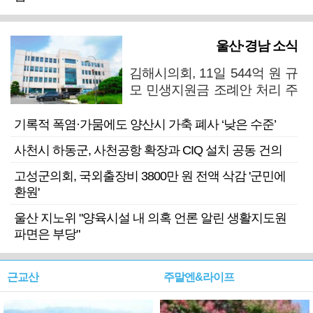
울산·경남 소식
김해시의회, 11일 544억 원 규
모 민생지원금 조례안 처리 주
목
기록적 폭염·가뭄에도 양산시 가축 폐사 ‘낮은 수준’
사천시 하동군, 사천공항 확장과 CIQ 설치 공동 건의
고성군의회, 국외출장비 3800만 원 전액 삭감 '군민에
환원'
울산 지노위 "양육시설 내 의혹 언론 알린 생활지도원
파면은 부당"
근교산
주말엔&라이프