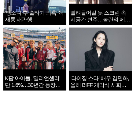
‘뺑소니 후 술타기 의혹’ 이
빨려들어갈 듯 스크린 속
재룡 재판행
시공간 변주…놀란의 메시
지는 ‘전쟁 속죄’
K팝 아이돌, '밀리언셀러'
‘라이징 스타’ 배우 김민하,
단 1.6%…30년간 등장
올해 BIFF 개막식 사회자
1182개팀 전수조사
확정