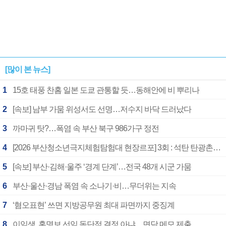
[많이 본 뉴스]
1
15호 태풍 찬홈 일본 도쿄 관통할 듯…동해안에 비 뿌리나
2
[속보] 남부 가뭄 위성서도 선명…저수지 바닥 드러났다
3
까마귀 탓?…폭염 속 부산 북구 986가구 정전
4
[2026 부산청소년극지체험탐험대 현장르포] 3회 : 석탄 탄광촌에서 북극 연구의 중심지로
5
[속보] 부산·김해·울주 ‘경계 단계’…전국 48개 시군 가뭄
6
부산·울산·경남 폭염 속 소나기·비…무더위는 지속
7
‘혐오표현’ 쓰면 지방공무원 최대 파면까지 중징계
8
이임생, 홍명보 선임 독단적 결정 아냐…면담 메모 제출