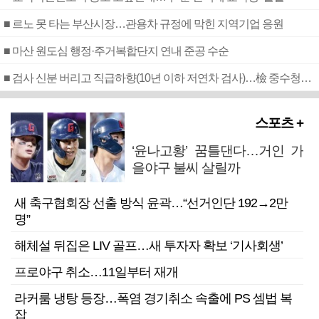
■ 르노 못 타는 부산시장…관용차 규정에 막힌 지역기업 응원
■ 마산 원도심 행정·주거복합단지 연내 준공 수순
■ 검사 신분 버리고 직급하향(10년 이하 저연차 검사)…檢 중수청행 기피
스포츠 +
‘윤나고황’ 꿈틀댄다…거인 가
을야구 불씨 살릴까
새 축구협회장 선출 방식 윤곽…“선거인단 192→2만
명”
해체설 뒤집은 LIV 골프…새 투자자 확보 ‘기사회생’
프로야구 취소…11일부터 재개
라커룸 냉탕 등장…폭염 경기취소 속출에 PS 셈법 복
잡