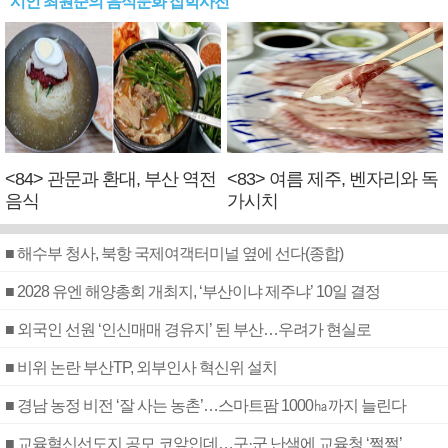
시인 최원준의 음식문화 잡학사전
<84> 관문과 환대, 부산 역전
<83> 여름 제주, 벤자리와 독
음식
가시치
■ 해수부 청사, 북항 국제여객터미널 옆에 선다(종합)
■ 2028 유엔 해양총회 개최지, ‘부산이냐 제주냐’ 10일 결정
■ 외국인 선원 ‘인신매매 경유지’ 된 부산…우려가 현실로
■ 비위 논란 부산TP, 외부인사 혁신위 설치
■ 경남 농정 비전 ‘잘 사는 농촌’…스마트팜 1000㏊까지 늘린다
■ 교육혁신선도지 공모 코앞인데…구·군 난색에 교육청 ‘쩔쩔’