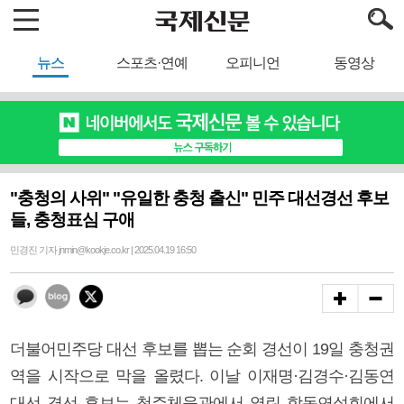
뉴스
스포츠·연예
오피니언
동영상
"충청의 사위" "유일한 충청 출신" 민주 대선경선 후보
들, 충청표심 구애
민경진 기자 jnmin@kookje.co.kr | 2025.04.19 16:50
더불어민주당 대선 후보를 뽑는 순회 경선이 19일 충청권
역을 시작으로 막을 올렸다. 이날 이재명·김경수·김동연
대선 경선 후보는 청주체육관에서 열린 합동연설회에서