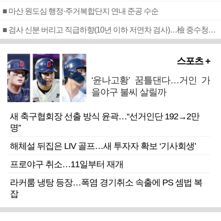
■ 마산 원도심 행정·주거복합단지 연내 준공 수순
■ 검사 신분 버리고 직급하향(10년 이하 저연차 검사)…檢 중수청행 기피
스포츠 +
‘윤나고황’ 꿈틀댄다…거인 가
을야구 불씨 살릴까
새 축구협회장 선출 방식 윤곽…“선거인단 192→2만
명”
해체설 뒤집은 LIV 골프…새 투자자 확보 ‘기사회생’
프로야구 취소…11일부터 재개
라커룸 냉탕 등장…폭염 경기취소 속출에 PS 셈법 복
잡