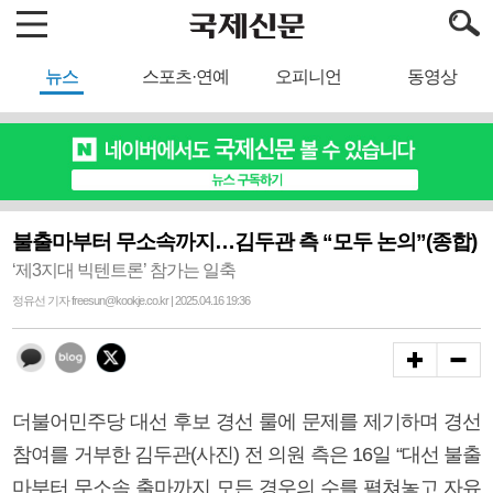
뉴스
스포츠·연예
오피니언
동영상
불출마부터 무소속까지…김두관 측 “모두 논의”(종합)
‘제3지대 빅텐트론’ 참가는 일축
정유선 기자 freesun@kookje.co.kr | 2025.04.16 19:36
더불어민주당 대선 후보 경선 룰에 문제를 제기하며 경선
참여를 거부한 김두관(사진) 전 의원 측은 16일 “대선 불출
마부터 무소속 출마까지 모든 경우의 수를 펼쳐놓고 자유