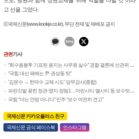
으로, 당원과 함께 정권교체를 위해 역할을 다할 것”이라
고 선을 그었다.
ⓒ국제신문(www.kookje.co.kr), 무단 전재 및 재배포 금지
관련
기사
“회수용봉투 기표된 용지는 사무원 실수” 경찰 결론에 선관위 부실 투표관리 도마(종합)
“국힘 대선 패배는 尹·권성동 탓”
‘김문수 → 한덕수 교체 시도’ 당무감사(종합)
파란깃발 꽂힌 정관·명지·장림1…마린시티·엘시티 등 보수텃밭도 미세변화 감지
국힘 “더는 안방 아니다” 민주 “보수 여전히 견고”
국제신문 카카오플러스 친구
국제신문 공식 페이스북
인스타그램