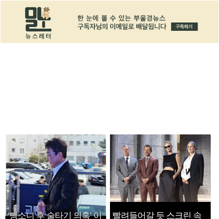
‘뺑소니 후 술타기 의혹’ 이
빨려들어갈 듯 스크린 속