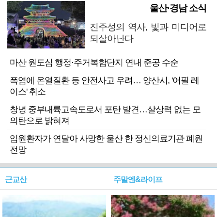
울산·경남 소식
진주성의 역사, 빛과 미디어로
되살아난다
마산 원도심 행정·주거복합단지 연내 준공 수순
폭염에 온열질환 등 안전사고 우려… 양산시, '어필 레
이스' 취소
창녕 중부내륙고속도로서 포탄 발견…살상력 없는 모
의탄으로 밝혀져
입원환자가 연달아 사망한 울산 한 정신의료기관 폐원
전망
근교산
주말엔&라이프