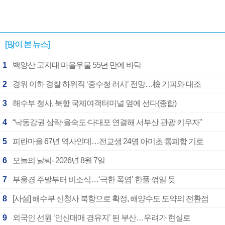
[많이 본 뉴스]
1
백양산 고지대 마을우물 55년 만에 바닥
2
경위 이하 경찰 하위직 ‘중수청 러시’ 전망…檢 기피와 대조
3
해수부 청사, 북항 국제여객터미널 옆에 선다(종합)
4
“낙동강권 삼락·을숙도·다대포 연결해 서부산 관광 키우자”
5
피란마을 67년 역사인데…전교생 24명 아미초 통폐합 기로
6
오늘의 날씨- 2026년 8월 7일
7
부울경 주말부터 비소식…‘극한 폭염’ 한풀 꺾일 듯
8
[사설] 해수부 신청사 북항으로 확정, 해양수도 도약의 전환점
9
외국인 선원 ‘인신매매 경유지’ 된 부산…우려가 현실로