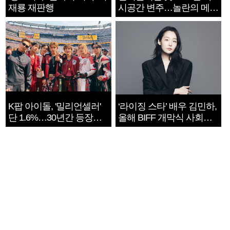
재룡 재판행
시공간 변주…놀란의 메시
지는 ‘전쟁 속죄’
K팝 아이돌, '밀리언셀러'
‘라이징 스타’ 배우 김민하,
단 1.6%…30년간 등장
올해 BIFF 개막식 사회자
1182개팀 전수조사
확정