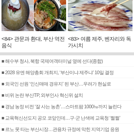
<84> 관문과 환대, 부산 역전
<83> 여름 제주, 벤자리와 독
음식
가시치
■ 해수부 청사, 북항 국제여객터미널 옆에 선다(종합)
■ 2028 유엔 해양총회 개최지, ‘부산이냐 제주냐’ 10일 결정
■ 외국인 선원 ‘인신매매 경유지’ 된 부산…우려가 현실로
■ 비위 논란 부산TP, 외부인사 혁신위 설치
■ 경남 농정 비전 ‘잘 사는 농촌’…스마트팜 1000㏊까지 늘린다
■ 교육혁신선도지 공모 코앞인데…구·군 난색에 교육청 ‘쩔쩔’
■ 르노 못 타는 부산시장…관용차 규정에 막힌 지역기업 응원