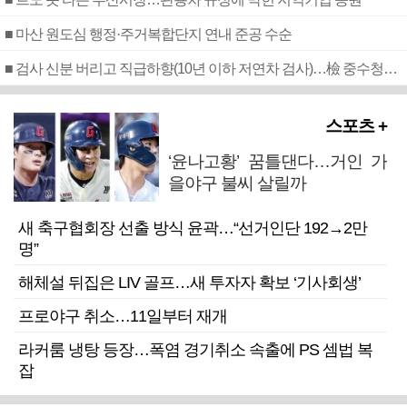
■ 마산 원도심 행정·주거복합단지 연내 준공 수순
■ 검사 신분 버리고 직급하향(10년 이하 저연차 검사)…檢 중수청행 기피
스포츠 +
‘윤나고황’ 꿈틀댄다…거인 가
을야구 불씨 살릴까
새 축구협회장 선출 방식 윤곽…“선거인단 192→2만
명”
해체설 뒤집은 LIV 골프…새 투자자 확보 ‘기사회생’
프로야구 취소…11일부터 재개
라커룸 냉탕 등장…폭염 경기취소 속출에 PS 셈법 복
잡