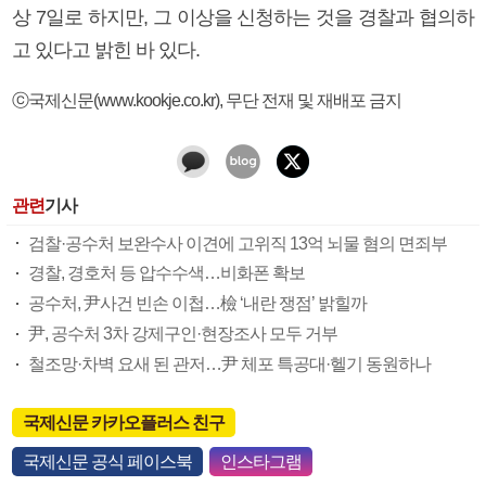
상 7일로 하지만, 그 이상을 신청하는 것을 경찰과 협의하
고 있다고 밝힌 바 있다.
ⓒ국제신문(www.kookje.co.kr), 무단 전재 및 재배포 금지
관련
기사
검찰·공수처 보완수사 이견에 고위직 13억 뇌물 혐의 면죄부
경찰, 경호처 등 압수수색…비화폰 확보
공수처, 尹사건 빈손 이첩…檢 ‘내란 쟁점’ 밝힐까
尹, 공수처 3차 강제구인·현장조사 모두 거부
철조망·차벽 요새 된 관저…尹 체포 특공대·헬기 동원하나
국제신문 카카오플러스 친구
국제신문 공식 페이스북
인스타그램