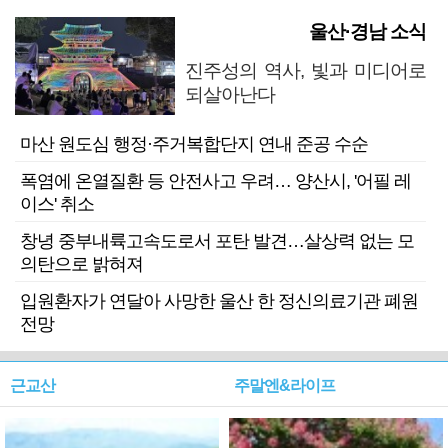
울산·경남 소식
진주성의 역사, 빛과 미디어로
되살아난다
마산 원도심 행정·주거복합단지 연내 준공 수순
폭염에 온열질환 등 안전사고 우려… 양산시, '어필 레
이스' 취소
창녕 중부내륙고속도로서 포탄 발견…살상력 없는 모
의탄으로 밝혀져
입원환자가 연달아 사망한 울산 한 정신의료기관 폐원
전망
근교산
주말엔&라이프