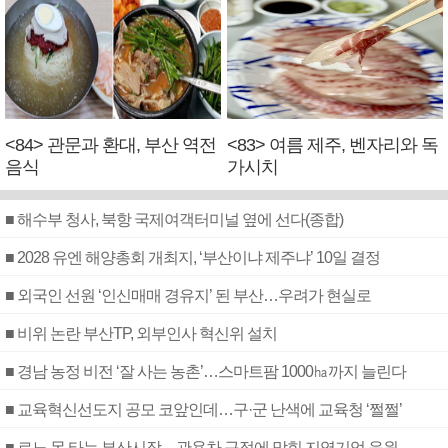
<84> 관문과 환대, 부산 역전
<83> 여름 제주, 벤자리와 독
음식
가시치
■ 해수부 청사, 북항 국제여객터미널 옆에 선다(종합)
■ 2028 유엔 해양총회 개최지, ‘부산이냐 제주냐’ 10일 결정
■ 외국인 선원 ‘인신매매 경유지’ 된 부산…우려가 현실로
■ 비위 논란 부산TP, 외부인사 혁신위 설치
■ 경남 농정 비전 ‘잘 사는 농촌’…스마트팜 1000㏊까지 늘린다
■ 교육혁신선도지 공모 코앞인데…구·군 난색에 교육청 ‘쩔쩔’
■ 르노 못 타는 부산시장…관용차 규정에 막힌 지역기업 응원