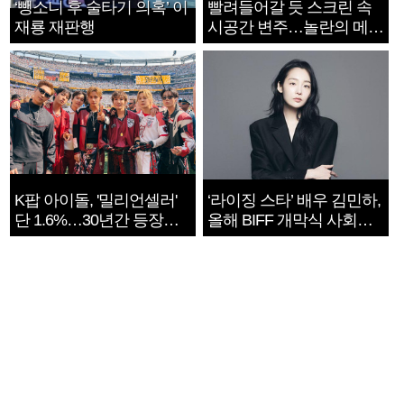
‘뺑소니 후 술타기 의혹’ 이
빨려들어갈 듯 스크린 속
재룡 재판행
시공간 변주…놀란의 메시
지는 ‘전쟁 속죄’
K팝 아이돌, '밀리언셀러'
‘라이징 스타’ 배우 김민하,
단 1.6%…30년간 등장
올해 BIFF 개막식 사회자
1182개팀 전수조사
확정