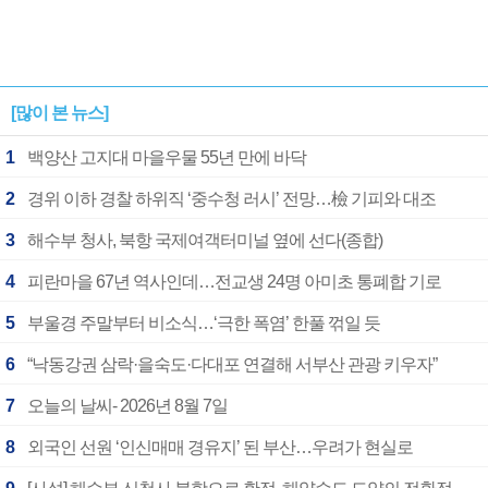
[많이 본 뉴스]
1
백양산 고지대 마을우물 55년 만에 바닥
2
경위 이하 경찰 하위직 ‘중수청 러시’ 전망…檢 기피와 대조
3
해수부 청사, 북항 국제여객터미널 옆에 선다(종합)
4
피란마을 67년 역사인데…전교생 24명 아미초 통폐합 기로
5
부울경 주말부터 비소식…‘극한 폭염’ 한풀 꺾일 듯
6
“낙동강권 삼락·을숙도·다대포 연결해 서부산 관광 키우자”
7
오늘의 날씨- 2026년 8월 7일
8
외국인 선원 ‘인신매매 경유지’ 된 부산…우려가 현실로