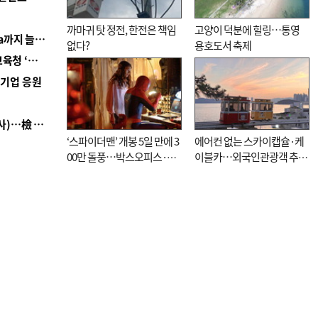
까마귀 탓 정전, 한전은 책임
고양이 덕분에 힐링…통영
■ 경남 농정 비전 ‘잘 사는 농촌’…스마트팜 1000㏊까지 늘린다
없다?
용호도서 축제
■ 교육혁신선도지 공모 코앞인데…구·군 난색에 교육청 ‘쩔쩔’
역기업 응원
■ 검사 신분 버리고 직급하향(10년 이하 저연차 검사)…檢 중수청행 기피
‘스파이더맨’ 개봉 5일 만에 3
에어컨 없는 스카이캡슐·케
00만 돌풍…박스오피스·예
이블카…외국인관광객 추억
매율 동시 1위
대신 고역 될라