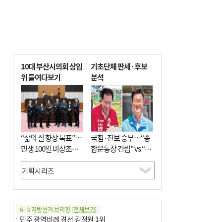
10대 부산시의회 상임
기초단체 판세·후보
위 들여다보기
분석
“삶의 질 향상 목표”…
국힘·진보 승부…“종
민생 100일 비상조치
합운동장 건립” vs “출
면밀 심사
근 공공버스 도입”
6·3 지방선거 브리핑
[전체보기]
민주 광역비례 경선 김정원 1위