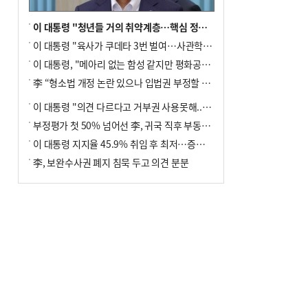
이 대통령 "청년들 거의 취약계층…핵심 정책 재편""
이 대통령 "육사가 쿠데타 3번 벌여…사관학교 통합 신속히 추진"
이 대통령, "메아리 없는 함성 같지만 평화공존책 계속해야"
李 “형소법 개정 논란 있으나 입법권 부정할 만큼은 아냐”(종합)
이 대통령 "의견 다르다고 거부권 사용못해.. 입법권 부정할 상황이라 보기 어려워"
부정평가 첫 50% 넘어선 李, 귀국 직후 부동산·증시 점검(종합)
이 대통령 지지율 45.9% 취임 후 최저…증시 폭락·연임 개헌 논란 영향
李, 보완수사권 폐지 침묵 두고 의견 분분