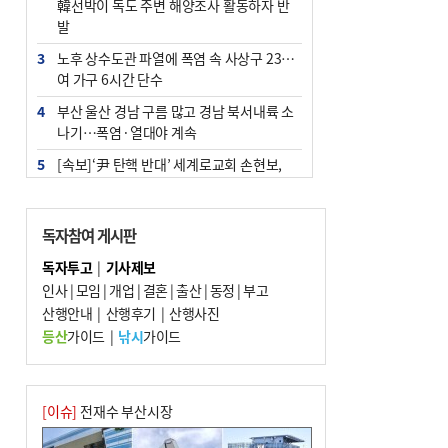
韓선박이 독도 주변 해양조사 활동하자 반
발
3
노후 상수도관 파열에 폭염 속 사상구 2300
여 가구 6시간 단수
4
부산 울산 경남 구름 많고 경남 북서내륙 소
나기…폭염·열대야 계속
5
[속보]‘尹 탄핵 반대’ 세계로교회 손현보,
백악관서 트럼프 접견
6
‘탄약 부족 사태’ 보도에 격노한 트럼프…
독자참여 게시판
군사기밀 유출자 색출 지시
독자투고
|
기사제보
7
부산 주유소 휘발유 평균가 ℓ당 1849원…
인사
|
모임
|
개업
|
결혼
|
출산
|
동정
|
부고
전주보다 3원 ↓
산행안내
|
산행후기
|
산행사진
8
[속보] ‘심판 성접대’ 논란 축구협회 공식 사
등산
가이드
|
낚시
가이드
과…“현재는 부적절 행위 없어”
9
서울 중랑구서 흉기 난동…60대 남성 2명
사망
[이슈]
전재수 부산시장
10
"올해 코스피 사이드카 43회 중 25회는 삼