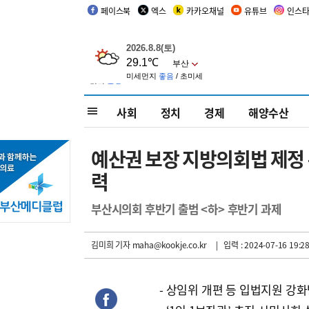
페이스북
엑스
카카오채널
유튜브
인스
사회
정치
경제
해양수산
예산권 보장 지방의회법 제정 
력
부산시의회 후반기 출범 <하> 후반기 과제
김미희 기자
maha@kookje.co.kr
| 입력 : 2024-07-16 19:28
- 상임위 개편 등 입법지원 강