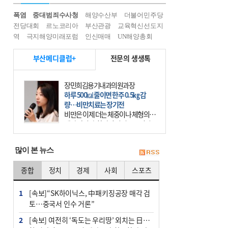
폭염
중대범죄수사청
해양수산부
더불어민주당
전당대회
르노코리아
부산관광
교육혁신선도지
역
극지해양미래포럼
인신매매
UN해양총회
부산메디클럽+
전문의 생생톡
장민희김용기내과의원과장
하루 500㎉ 줄이면 한주 0.5㎏ 감
량…비만치료는 장기전
비만은 이제 더는 체중이나 체형의 문
제가 아니다. 하나의 질병으로 인지
하고 치료와 관리를 해야 한다. 세계
보건기구(WHO)는 이미 1994년 비만
많이 본 뉴스
을 인류의 중요한
종합
정치
경제
사회
스포츠
1
[속보]“SK하이닉스, 中패키징공장 매각 검
토…중국서 인수 거론”
2
[속보] 여전히 ‘독도는 우리땅’ 외치는 日…