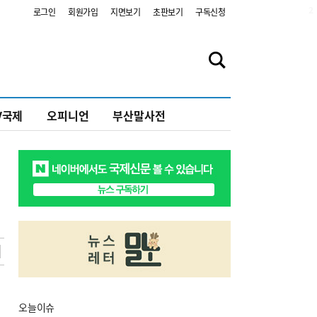
2
로그인
회원가입
지면보기
초판보기
구독신청
V국제
오피니언
부산말사전
오늘
이슈