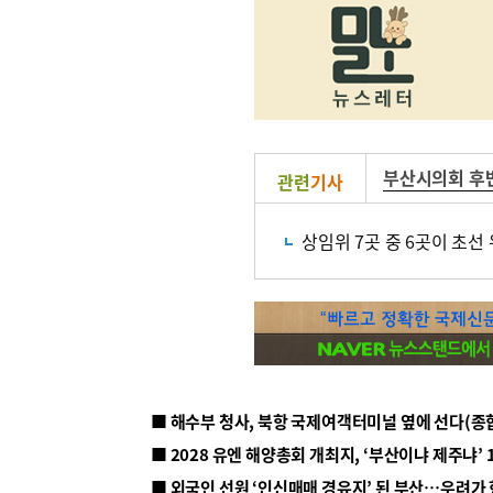
부산시의회 후
관련
기사
상임위 7곳 중 6곳이 초선
■ 해수부 청사, 북항 국제여객터미널 옆에 선다(종
■ 2028 유엔 해양총회 개최지, ‘부산이냐 제주냐’ 
■ 외국인 선원 ‘인신매매 경유지’ 된 부산…우려가