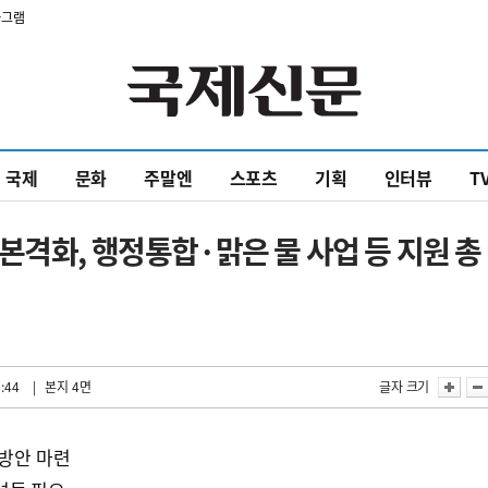
타그램
국제
문화
주말엔
스포츠
기획
인터뷰
T
본격화, 행정통합·맑은 물 사업 등 지원 총
:44
| 본지 4면
글자 크기
화방안 마련