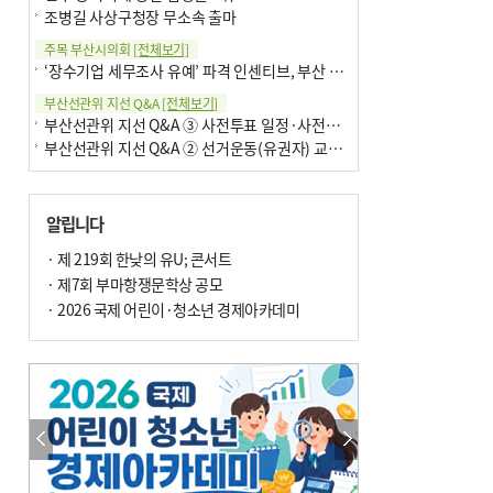
조병길 사상구청장 무소속 출마
주목 부산시의회
[전체보기]
‘장수기업 세무조사 유예’ 파격 인센티브, 부산 유출 막을까
부산선관위 지선 Q&A
[전체보기]
부산선관위 지선 Q&A ③ 사전투표 일정·사전투표함 보관
부산선관위 지선 Q&A ② 선거운동(유권자) 교육감투표용지
알립니다
· 제 219회 한낮의 유U; 콘서트
· 제7회 부마항쟁문학상 공모
· 2026 국제 어린이·청소년 경제아카데미