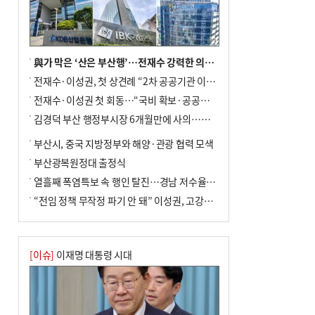
전닉스 ETF 이후 발생"
與가 막은 ‘산은 부산행’…전재수 강력한 의지 표명 없인 공염불
전재수·이성권, 첫 상견례 “2차 공공기관 이전 초당 협력”(종합)
전재수·이성권 첫 회동…“국비 확보·공공기관 이전 협력”
김경덕 부산 행정부시장 6개월만에 사의…후임 인선 촉각
부산시, 중국 지방정부와 해양·관광 협력 모색
부산광복원정대 출정식
열흘째 폭염특보 속 행인 탈진…경남 저수율 평년의 절반
“전임 정책 무작정 파기 안 돼” 이성권, 고강도 ‘전재수 견제’ 예고
[이슈]
이재명 대통령 시대