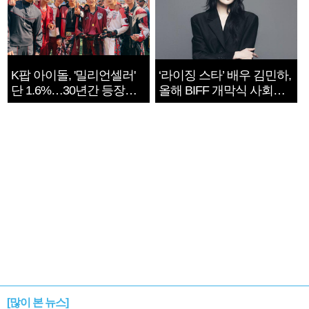
K팝 아이돌, '밀리언셀러'
‘라이징 스타’ 배우 김민하,
단 1.6%…30년간 등장
올해 BIFF 개막식 사회자
1182개팀 전수조사
확정
[많이 본 뉴스]