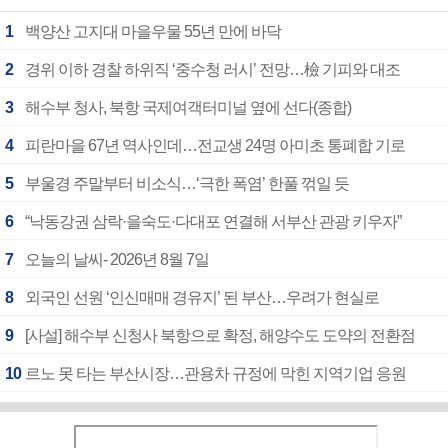
1
백양산 고지대 마을우물 55년 만에 바닥
2
경위 이하 경찰 하위직 ‘중수청 러시’ 전망…檢 기피와 대조
3
해수부 청사, 북항 국제여객터미널 옆에 선다(종합)
4
피란마을 67년 역사인데…전교생 24명 아미초 통폐합 기로
5
부울경 주말부터 비소식…‘극한 폭염’ 한풀 꺾일 듯
6
“낙동강권 삼락·을숙도·다대포 연결해 서부산 관광 키우자”
7
오늘의 날씨- 2026년 8월 7일
8
외국인 선원 ‘인신매매 경유지’ 된 부산…우려가 현실로
9
[사설] 해수부 신청사 북항으로 확정, 해양수도 도약의 전환점
10
르노 못 타는 부산시장…관용차 규정에 막힌 지역기업 응원