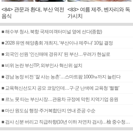
<84> 관문과 환대, 부산 역전
<83> 여름 제주, 벤자리와 독
음식
가시치
■ 해수부 청사, 북항 국제여객터미널 옆에 선다(종합)
■ 2028 유엔 해양총회 개최지, ‘부산이냐 제주냐’ 10일 결정
■ 외국인 선원 ‘인신매매 경유지’ 된 부산…우려가 현실로
■ 비위 논란 부산TP, 외부인사 혁신위 설치
■ 경남 농정 비전 ‘잘 사는 농촌’…스마트팜 1000㏊까지 늘린다
■ 교육혁신선도지 공모 코앞인데…구·군 난색에 교육청 ‘쩔쩔’
■ 르노 못 타는 부산시장…관용차 규정에 막힌 지역기업 응원
■ 마산 원도심 행정·주거복합단지 연내 준공 수순
■ 검사 신분 버리고 직급하향(10년 이하 저연차 검사)…檢 중수청행 기피