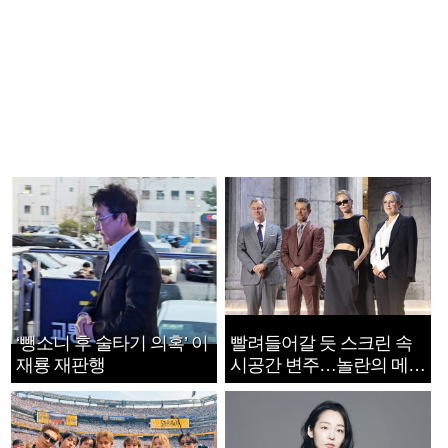
‘뺑소니 후 술타기 의혹’ 이
빨려들어갈 듯 스크린 속
재룡 재판행
시공간 변주…놀란의 메시
지는 ‘전쟁 속죄’