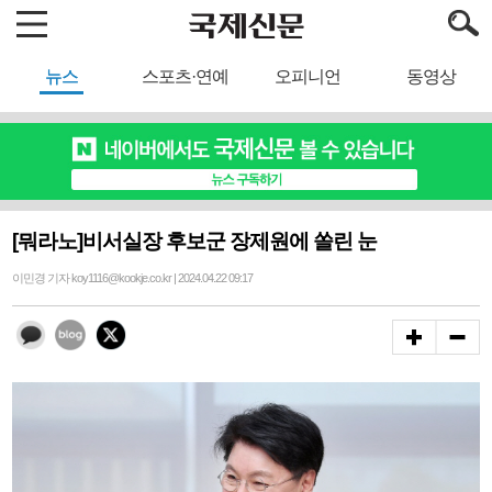
뉴스
스포츠·연예
오피니언
동영상
[뭐라노]비서실장 후보군 장제원에 쏠린 눈
이민경 기자 koy1116@kookje.co.kr | 2024.04.22 09:17