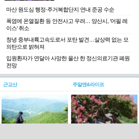
마산 원도심 행정·주거복합단지 연내 준공 수순
폭염에 온열질환 등 안전사고 우려… 양산시, '어필 레
이스' 취소
창녕 중부내륙고속도로서 포탄 발견…살상력 없는 모
의탄으로 밝혀져
입원환자가 연달아 사망한 울산 한 정신의료기관 폐원
전망
근교산
주말엔&라이프