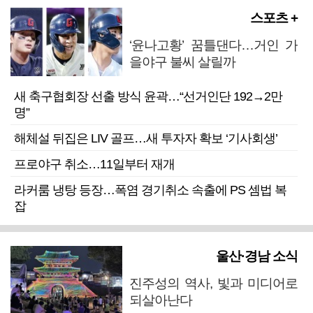
스포츠 +
‘윤나고황’ 꿈틀댄다…거인 가
을야구 불씨 살릴까
새 축구협회장 선출 방식 윤곽…“선거인단 192→2만
명”
해체설 뒤집은 LIV 골프…새 투자자 확보 ‘기사회생’
프로야구 취소…11일부터 재개
라커룸 냉탕 등장…폭염 경기취소 속출에 PS 셈법 복
잡
울산·경남 소식
진주성의 역사, 빛과 미디어로
되살아난다