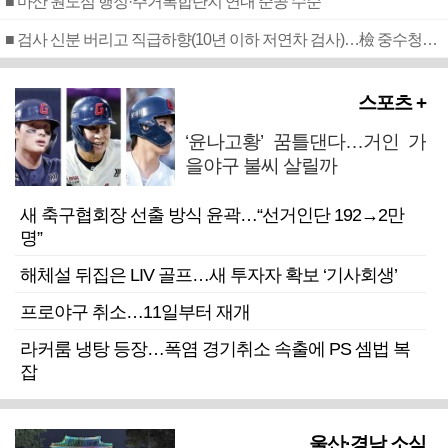
■ 마산 원도심 행정·주거복합단지 연내 준공 수순
■ 검사 신분 버리고 직급하향(10년 이하 저연차 검사)…檢 중수청행 기피
스포츠 +
‘윤나고황’ 꿈틀댄다…거인 가
을야구 불씨 살릴까
새 축구협회장 선출 방식 윤곽…“선거인단 192→2만
명”
해체설 뒤집은 LIV 골프…새 투자자 확보 ‘기사회생’
프로야구 취소…11일부터 재개
라커룸 냉탕 등장…폭염 경기취소 속출에 PS 셈법 복
잡
울산·경남 소식