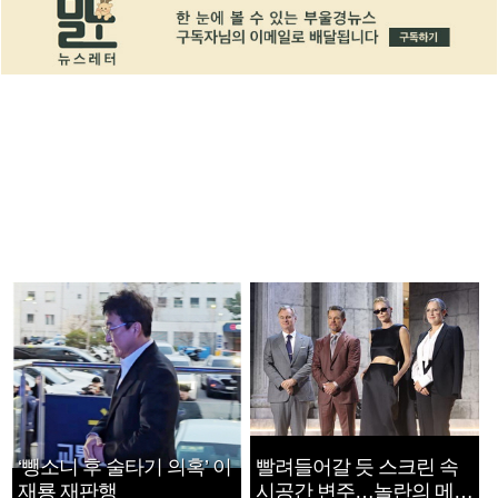
‘뺑소니 후 술타기 의혹’ 이
빨려들어갈 듯 스크린 속
재룡 재판행
시공간 변주…놀란의 메시