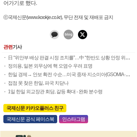
어가기로 했다.
ⓒ국제신문(www.kookje.co.kr), 무단 전재 및 재배포 금지
관련
기사
日 “위안부 배상 판결 시정 조치를”…中 “한반도 상황 안정 위해 돕겠다”
정의용, 일본 외무상에 핵 오염수 우려 표명
한일 경제→ 안보 확전 수순…미국 중재·지소미아(GSOMIA·한일 군사정보보호협정) ‘막판 변수’
접점 못 찾은 한일, 파국 치닫나
1일 한일 외교장관 회담, 갈등 확대 - 완화 분수령
국제신문 카카오플러스 친구
국제신문 공식 페이스북
인스타그램