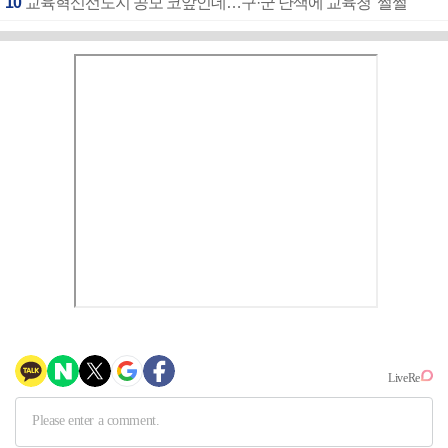
10
교육혁신선도지 공모 코앞인데…구·군 난색에 교육청 ‘쩔쩔’