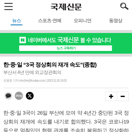
뉴스
스포츠·연예
오피니언
동영상
한·중·일 “3국 정상회의 재개 속도”(종합)
부산서 4년 만에 외교장관회의
조원호 기자 cho1ho@kookje.co.kr | 2023.11.26 19:20
한·중·일 3국이 26일 부산에 모여 약 4년간 중단된 3국 정
상회의 재개에 속도를 내기로 합의했다. 3국은 코로나19
등으로 멈춰있던 협력 관계를 조속히 복원하고 정상화하