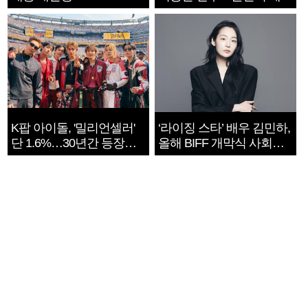
지는 ‘전쟁 속죄’
K팝 아이돌, '밀리언셀러'
‘라이징 스타’ 배우 김민하,
단 1.6%…30년간 등장
올해 BIFF 개막식 사회자
1182개팀 전수조사
확정