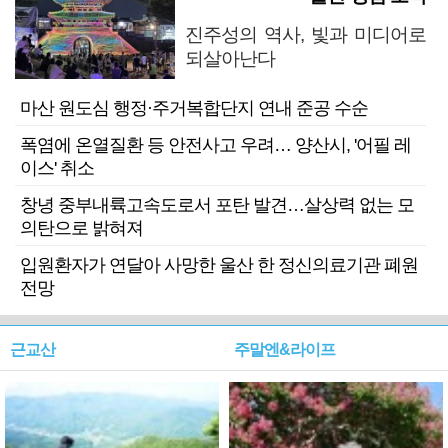
진주성의 역사, 빛과 미디어로
되살아난다
마산 원도심 행정·주거복합단지 연내 준공 수순
폭염에 온열질환 등 안전사고 우려… 양산시, '어필 레
이스' 취소
창녕 중부내륙고속도로서 포탄 발견…살상력 없는 모
의탄으로 밝혀져
입원환자가 연달아 사망한 울산 한 정신의료기관 폐원
전망
근교산
주말엔&라이프