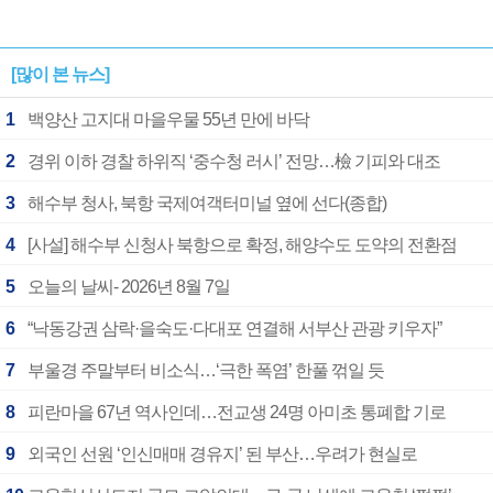
[많이 본 뉴스]
1
백양산 고지대 마을우물 55년 만에 바닥
2
경위 이하 경찰 하위직 ‘중수청 러시’ 전망…檢 기피와 대조
3
해수부 청사, 북항 국제여객터미널 옆에 선다(종합)
4
[사설] 해수부 신청사 북항으로 확정, 해양수도 도약의 전환점
5
오늘의 날씨- 2026년 8월 7일
6
“낙동강권 삼락·을숙도·다대포 연결해 서부산 관광 키우자”
7
부울경 주말부터 비소식…‘극한 폭염’ 한풀 꺾일 듯
8
피란마을 67년 역사인데…전교생 24명 아미초 통폐합 기로
9
외국인 선원 ‘인신매매 경유지’ 된 부산…우려가 현실로