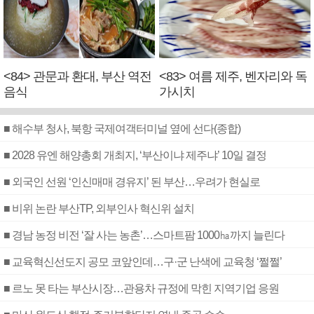
<84> 관문과 환대, 부산 역전
<83> 여름 제주, 벤자리와 독
음식
가시치
■ 해수부 청사, 북항 국제여객터미널 옆에 선다(종합)
■ 2028 유엔 해양총회 개최지, ‘부산이냐 제주냐’ 10일 결정
■ 외국인 선원 ‘인신매매 경유지’ 된 부산…우려가 현실로
■ 비위 논란 부산TP, 외부인사 혁신위 설치
■ 경남 농정 비전 ‘잘 사는 농촌’…스마트팜 1000㏊까지 늘린다
■ 교육혁신선도지 공모 코앞인데…구·군 난색에 교육청 ‘쩔쩔’
■ 르노 못 타는 부산시장…관용차 규정에 막힌 지역기업 응원