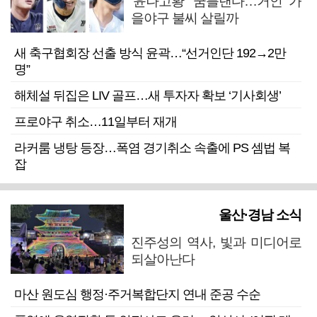
‘윤나고황’ 꿈틀댄다…거인 가
을야구 불씨 살릴까
새 축구협회장 선출 방식 윤곽…“선거인단 192→2만
명”
해체설 뒤집은 LIV 골프…새 투자자 확보 ‘기사회생’
프로야구 취소…11일부터 재개
라커룸 냉탕 등장…폭염 경기취소 속출에 PS 셈법 복
잡
울산·경남 소식
진주성의 역사, 빛과 미디어로
되살아난다
마산 원도심 행정·주거복합단지 연내 준공 수순