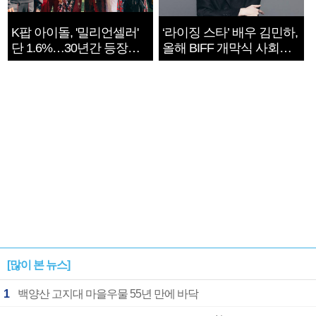
K팝 아이돌, '밀리언셀러'
‘라이징 스타’ 배우 김민하,
단 1.6%…30년간 등장
올해 BIFF 개막식 사회자
1182개팀 전수조사
확정
[많이 본 뉴스]
1
백양산 고지대 마을우물 55년 만에 바닥