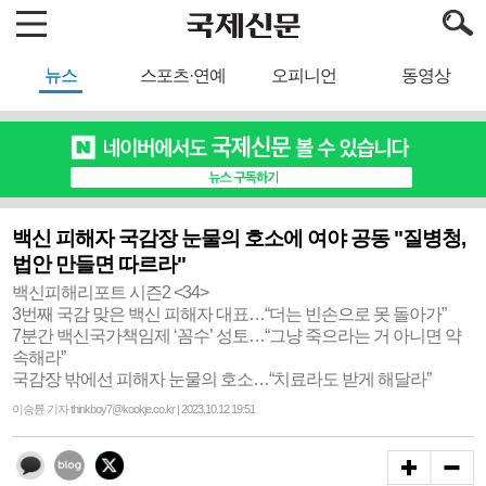
뉴스
스포츠·연예
오피니언
동영상
백신 피해자 국감장 눈물의 호소에 여야 공동 "질병청,
법안 만들면 따르라"
백신피해리포트 시즌2 <34>
3번째 국감 맞은 백신 피해자 대표…“더는 빈손으로 못 돌아가”
7분간 백신국가책임제 ‘꼼수’ 성토…“그냥 죽으라는 거 아니면 약
속해라”
국감장 밖에선 피해자 눈물의 호소…“치료라도 받게 해달라”
이승륜 기자 thinkboy7@kookje.co.kr | 2023.10.12 19:51