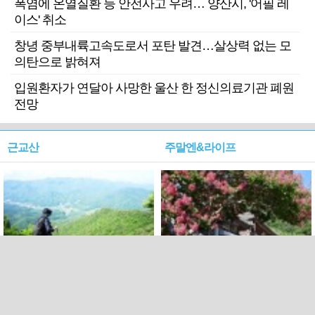
폭염에 온열질환 등 안전사고 우려… 양산시, '어필 레
이스' 취소
창녕 중부내륙고속도로서 포탄 발견…살상력 없는 모
의탄으로 밝혀져
입원환자가 연달아 사망한 울산 한 정신의료기관 폐원
전망
근교산
주말엔&라이프
근교산&그너머…상주·문경
폭염보다 더 뜨거워라…100
청화산~시루봉
일을 붉게 불태울 ‘선비정신’
피었네