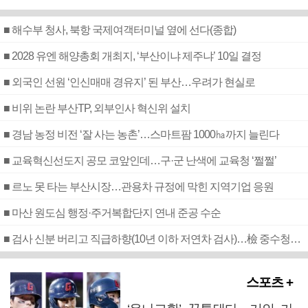
■ 해수부 청사, 북항 국제여객터미널 옆에 선다(종합)
■ 2028 유엔 해양총회 개최지, ‘부산이냐 제주냐’ 10일 결정
■ 외국인 선원 ‘인신매매 경유지’ 된 부산…우려가 현실로
■ 비위 논란 부산TP, 외부인사 혁신위 설치
■ 경남 농정 비전 ‘잘 사는 농촌’…스마트팜 1000㏊까지 늘린다
■ 교육혁신선도지 공모 코앞인데…구·군 난색에 교육청 ‘쩔쩔’
■ 르노 못 타는 부산시장…관용차 규정에 막힌 지역기업 응원
■ 마산 원도심 행정·주거복합단지 연내 준공 수순
■ 검사 신분 버리고 직급하향(10년 이하 저연차 검사)…檢 중수청행 기피
스포츠 +