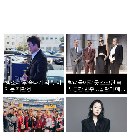
‘뺑소니 후 술타기 의혹’ 이
빨려들어갈 듯 스크린 속
재룡 재판행
시공간 변주…놀란의 메시
지는 ‘전쟁 속죄’