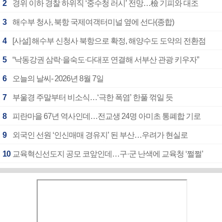
2
경위 이하 경찰 하위직 ‘중수청 러시’ 전망…檢 기피와 대조
3
해수부 청사, 북항 국제여객터미널 옆에 선다(종합)
4
[사설] 해수부 신청사 북항으로 확정, 해양수도 도약의 전환점
5
“낙동강권 삼락·을숙도·다대포 연결해 서부산 관광 키우자”
6
오늘의 날씨- 2026년 8월 7일
7
부울경 주말부터 비소식…‘극한 폭염’ 한풀 꺾일 듯
8
피란마을 67년 역사인데…전교생 24명 아미초 통폐합 기로
9
외국인 선원 ‘인신매매 경유지’ 된 부산…우려가 현실로
10
교육혁신선도지 공모 코앞인데…구·군 난색에 교육청 ‘쩔쩔’