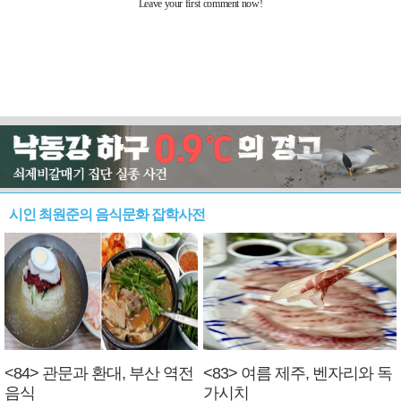
시인 최원준의 음식문화 잡학사전
<84> 관문과 환대, 부산 역전
<83> 여름 제주, 벤자리와 독
음식
가시치