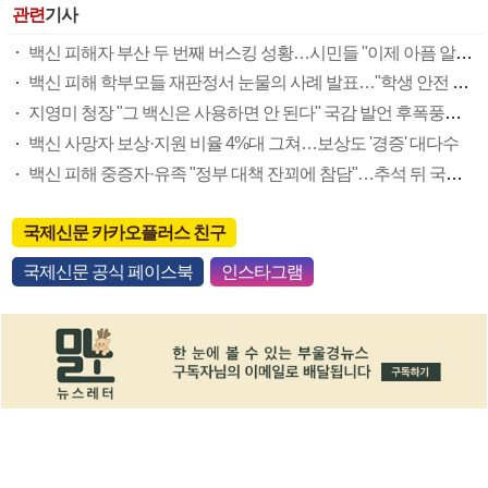
관련
기사
백신 피해자 부산 두 번째 버스킹 성황…시민들 "이제 아픔 알겠다" 응원
백신 피해 학부모들 재판정서 눈물의 사례 발표…"학생 안전 주의의무 놓친 학교·당국이 우리 애 죽였다"
지영미 청장 "그 백신은 사용하면 안 된다" 국감 발언 후폭풍…피해자 "우롱하나"
백신 사망자 보상·지원 비율 4%대 그쳐…보상도 '경증' 대다수
백신 피해 중증자·유족 "정부 대책 잔꾀에 참담"…추석 뒤 국감 '大성토' 예고
국제신문 카카오플러스 친구
국제신문 공식 페이스북
인스타그램