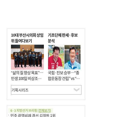
10대 부산시의회 상임
기초단체 판세·후보
위 들여다보기
분석
“삶의 질 향상 목표”…
국힘·진보 승부…“종
민생 100일 비상조치
합운동장 건립” vs “출
면밀 심사
근 공공버스 도입”
6·3 지방선거 브리핑
[전체보기]
민주 광역비례 경선 김정원 1위