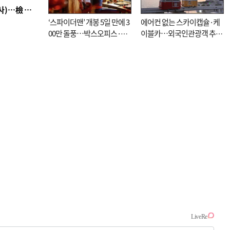
■ 검사 신분 버리고 직급하향(10년 이하 저연차 검사)…檢 중수청행 기피
‘스파이더맨’ 개봉 5일 만에 3
에어컨 없는 스카이캡슐·케
00만 돌풍…박스오피스·예
이블카…외국인관광객 추억
매율 동시 1위
대신 고역 될라