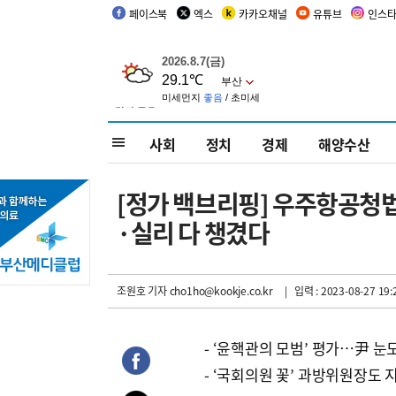
페이스북
엑스
카카오채널
유튜브
인스
사회
정치
경제
해양수산
[정가 백브리핑] 우주항공청법
·실리 다 챙겼다
조원호 기자
cho1ho@kookje.co.kr
| 입력 : 2023-08-27 19:
- ‘윤핵관의 모범’ 평가…尹 눈
- ‘국회의원 꽃’ 과방위원장도 