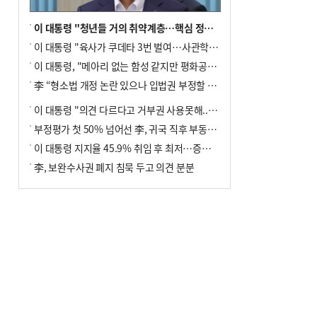
이 대통령 "청년들 거의 취약계층…핵심 정책 재편""
이 대통령 "육사가 쿠데타 3번 벌여…사관학교 통합 신속히 추진"
이 대통령, "메아리 없는 함성 같지만 평화공존책 계속해야"
李 “형소법 개정 논란 있으나 입법권 부정할 만큼은 아냐”(종합)
이 대통령 "의견 다르다고 거부권 사용못해.. 입법권 부정할 상황이라 보기 어려워"
부정평가 첫 50% 넘어선 李, 귀국 직후 부동산·증시 점검(종합)
이 대통령 지지율 45.9% 취임 후 최저…증시 폭락·연임 개헌 논란 영향
李, 보완수사권 폐지 침묵 두고 의견 분분