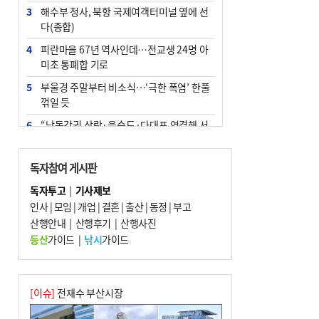
3
해수부 청사, 북항 국제여객터미널 옆에 선
다(종합)
4
피란마을 67년 역사인데…전교생 24명 아
미초 통폐합 기로
5
부울경 주말부터 비소식…‘극한 폭염’ 한풀
꺾일 듯
6
“낙동강권 삼락·을숙도·다대포 연결해 서
부산 관광 키우자”
7
오늘의 날씨- 2026년 8월 7일
독자참여 게시판
8
외국인 선원 ‘인신매매 경유지’ 된 부산…
독자투고
|
기사제보
우려가 현실로
인사
|
모임
|
개업
|
결혼
|
출산
|
동정
|
부고
9
산행안내
[사설] 해수부 신청사 북항으로 확정, 해양
|
산행후기
|
산행사진
수도 도약의 전환점
등산
가이드
|
낚시
가이드
10
르노 못 타는 부산시장…관용차 규정에 막
힌 지역기업 응원
[이슈]
전재수 부산시장