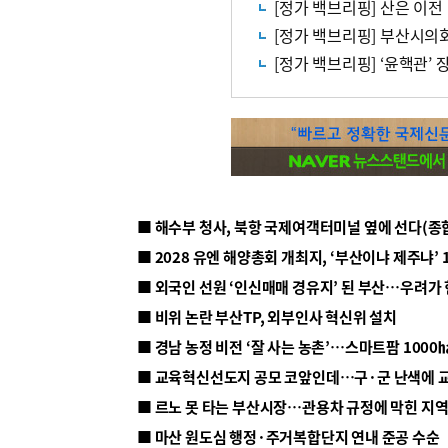
[정가 백브리핑] 산은 이전
[정가 백브리핑] 부산시의
[정가 백브리핑] ‘윤핵관’
■ 해수부 청사, 북항 국제여객터미널 옆에 선다(종
■ 2028 유엔 해양총회 개최지, ‘부산이냐 제주냐’ 
■ 외국인 선원 ‘인신매매 경유지’ 된 부산…우려가
■ 비위 논란 부산TP, 외부인사 혁신위 설치
■ 르노 못 타는 부산시장…관용차 규정에 막힌 지
■ 마산 원도심 행정·주거복합단지 연내 준공 수순