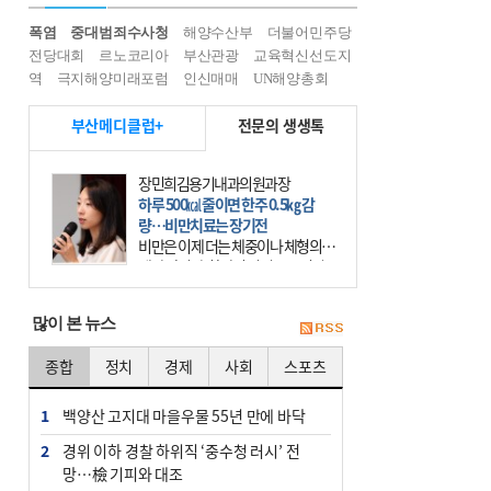
폭염
중대범죄수사청
해양수산부
더불어민주당
전당대회
르노코리아
부산관광
교육혁신선도지
역
극지해양미래포럼
인신매매
UN해양총회
부산메디클럽+
전문의 생생톡
장민희김용기내과의원과장
하루 500㎉ 줄이면 한주 0.5㎏ 감
량…비만치료는 장기전
비만은 이제 더는 체중이나 체형의 문
제가 아니다. 하나의 질병으로 인지
하고 치료와 관리를 해야 한다. 세계
보건기구(WHO)는 이미 1994년 비만
많이 본 뉴스
을 인류의 중요한
종합
정치
경제
사회
스포츠
1
백양산 고지대 마을우물 55년 만에 바닥
2
경위 이하 경찰 하위직 ‘중수청 러시’ 전
망…檢 기피와 대조