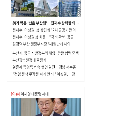
與가 막은 ‘산은 부산행’…전재수 강력한 의지 표명 없인 공염불
전재수·이성권, 첫 상견례 “2차 공공기관 이전 초당 협력”(종합)
전재수·이성권 첫 회동…“국비 확보·공공기관 이전 협력”
김경덕 부산 행정부시장 6개월만에 사의…후임 인선 촉각
부산시, 중국 지방정부와 해양·관광 협력 모색
부산광복원정대 출정식
열흘째 폭염특보 속 행인 탈진…경남 저수율 평년의 절반
“전임 정책 무작정 파기 안 돼” 이성권, 고강도 ‘전재수 견제’ 예고
[이슈]
이재명 대통령 시대