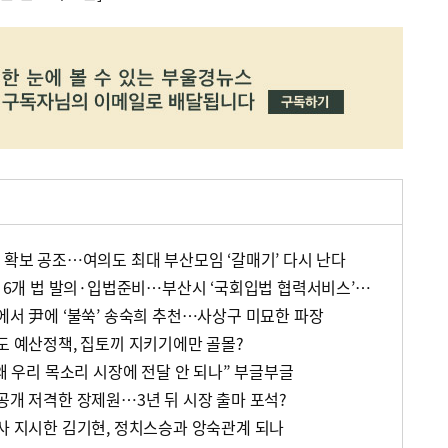
 확보 공조…여의도 최대 부산모임 ‘갈매기’ 다시 난다
[정가 백브리핑] 두 달 만에 6개 법 발의·입법준비…부산시 ‘국회입법 협력서비스’ 호응
에서 尹에 ‘불쑥’ 송숙희 추천…사상구 미묘한 파장
년도 예산정책, 집토끼 지키기에만 골몰?
“왜 우리 목소리 시장에 전달 안 되나” 부글부글
공개 저격한 장제원…3년 뒤 시장 출마 포석?
조사 지시한 김기현, 정치스승과 앙숙관계 되나