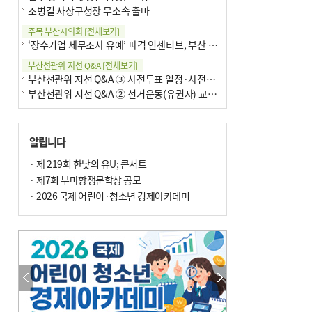
조병길 사상구청장 무소속 출마
주목 부산시의회
[전체보기]
‘장수기업 세무조사 유예’ 파격 인센티브, 부산 유출 막을까
부산선관위 지선 Q&A
[전체보기]
부산선관위 지선 Q&A ③ 사전투표 일정·사전투표함 보관
부산선관위 지선 Q&A ② 선거운동(유권자) 교육감투표용지
알립니다
· 제 219회 한낮의 유U; 콘서트
· 제7회 부마항쟁문학상 공모
· 2026 국제 어린이·청소년 경제아카데미