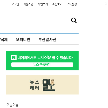
2
로그인
회원가입
지면보기
초판보기
구독신청
V국제
오피니언
부산말사전
오늘
이슈