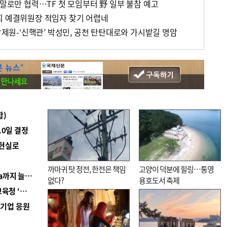
 말로만 협력…TF 첫 모임부터 野 일부 불참 예고
회 예결위원장 적임자 찾기 어렵네
 장제원-‘신핵관’ 박성민, 공천 탄탄대로와 가시밭길 명암
합)
10일 결정
 현실로
까마귀 탓 정전, 한전은 책임
고양이 덕분에 힐링…통영
■ 경남 농정 비전 ‘잘 사는 농촌’…스마트팜 1000㏊까지 늘린다
없다?
용호도서 축제
■ 교육혁신선도지 공모 코앞인데…구·군 난색에 교육청 ‘쩔쩔’
역기업 응원