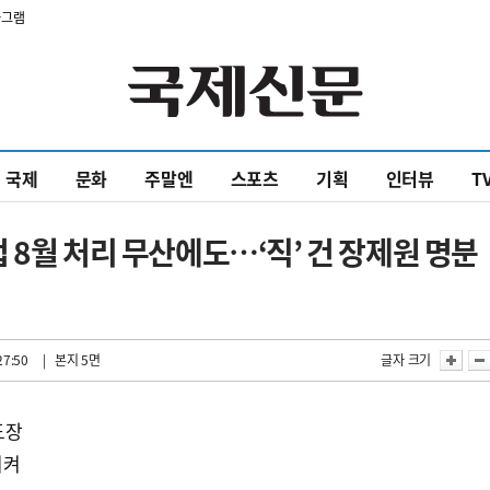
타그램
국제
문화
주말엔
스포츠
기획
인터뷰
T
 8월 처리 무산에도…‘직’ 건 장제원 명분
27:50
| 본지 5면
글자 크기
도장
지켜